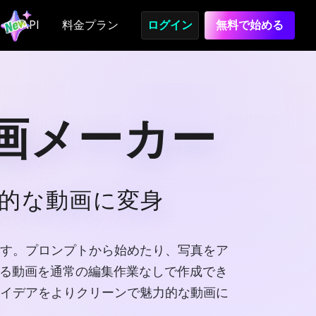
API
料金プラン
ログイン
無料で始める
動画メーカー
力的な動画に変身
できます。プロンプトから始めたり、写真をア
つける動画を通常の編集作業なしで作成でき
はアイデアをよりクリーンで魅力的な動画に
。