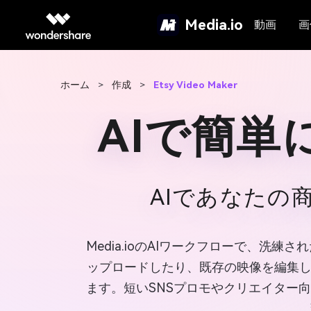
Media.io
動画
画
ホーム
>
作成
>
Etsy Video Maker
AIで簡単
AIであなたの
Media.ioのAIワークフローで、洗
ップロードしたり、既存の映像を編集した
ます。短いSNSプロモやクリエイター向