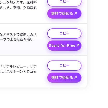
コピー
シュを加えます。原材料
さしさ、本物」を画面表
無料で始める ↗
コピー
なテキストで強調。カメ
ループで上質な落ち着い
Start for Free ↗
コピー
「リアルレビュー、リア
は元気なトーンとロゴ表
無料で始める ↗