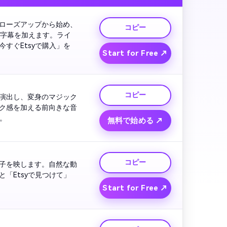
ローズアップから始め、
コピー
な字幕を加えます。ライ
すぐEtsyで購入」を
Start for Free ↗
コピー
演出し、変身のマジック
ク感を加える前向きな音
。
無料で始める ↗
コピー
子を映します。自然な動
「Etsyで見つけて」
Start for Free ↗