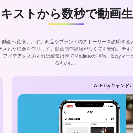
テキストから数秒で動画生
対応のフル動画へ変換します。商品やブランドのストーリーを説明す
洗練された映像を作ります。動画制作経験がなくても安心、テキ
イデアを入力すれば編集は全てMedia.ioが担当、Etsy
るものに。
AI Etsyキャン