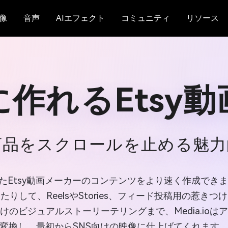
像
音声
AIエフェクト
コミュニティ
リソース
に作れるEtsy
商品をスクロールを止める魅
練されたEtsy動画メーカーのコンテンツをより速く作成
りして、ReelsやStories、フィード投稿用の惹き
けのビジュアルストーリーテリングまで、Media.io
変換し、最初からSNS向けの映像に仕上げてくれます