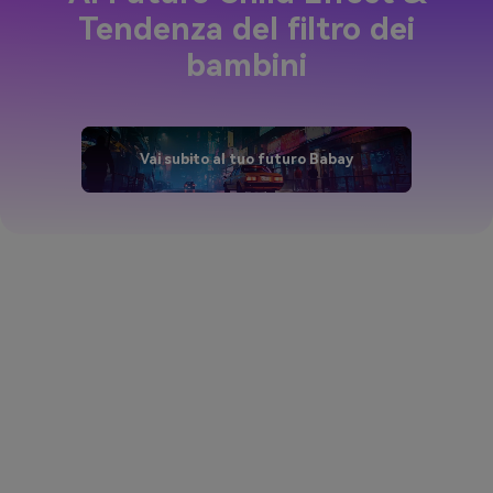
AI Future Child Effect &
Tendenza del filtro dei
bambini
Vai subito al tuo futuro Babay