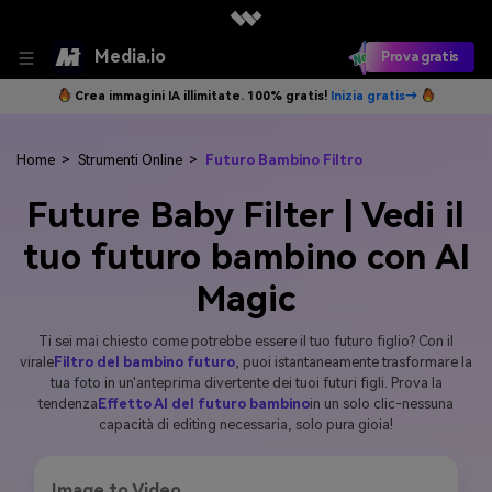
Media.io
Prova gratis
Crea immagini IA illimitate. 100% gratis!
Inizia gratis→
Home
>
Strumenti Online
>
Futuro Bambino Filtro
Future Baby Filter | Vedi il
tuo futuro bambino con AI
Magic
Ti sei mai chiesto come potrebbe essere il tuo futuro figlio? Con il
virale
Filtro del bambino futuro
, puoi istantaneamente trasformare la
tua foto in un'anteprima divertente dei tuoi futuri figli. Prova la
tendenza
Effetto AI del futuro bambino
in un solo clic-nessuna
capacità di editing necessaria, solo pura gioia!
Image to Video