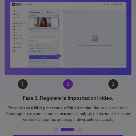
1
2
3
Fase 3. Crea il tuo futuro Babay.
Fare clic su "Generare" per lasciare che
AI future Bambino Filtro
Fai la
sua magia! In pochi secondi, avrai un'anteprima commovente del tuo
potenziale futuro figlio. Scarica immediatamente l'immagine e condividi
il divertimento con gli amici.