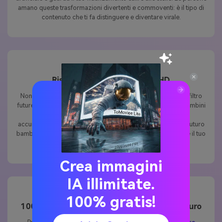
artificiale e guarda il tuo fidanzamento salire alle stelle. Le persone
amano queste trasformazioni divertenti e commoventi: è il tipo di
contenuto che ti fa distinguere e diventare virale.
Risultati realistici in qualità HD
Non accontentarti di modifiche AI sfocate. Il nostro effetto filtro
future children offre immagini cristalline di qualità HD per bambini
che sembrano adorabili e realistiche. Ogni dettaglio è
accuratamente migliorato, in modo che l'anteprima del tuo futuro
bambino sembri raffinata e professionale, pronta per stupire il tuo
feed o creare un divertente ricordo.
Crea immagini
IA illimitate.
100% gratis!
100% privato – le tue foto rimangono al sicuro