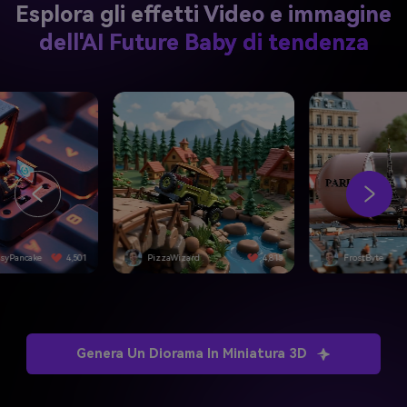
Esplora gli effetti Video e immagine
dell'AI Future Baby di tendenza
ssyPancake
4,501
PizzaWizard
4,815
FrostByte
Genera Un Diorama In Miniatura 3D