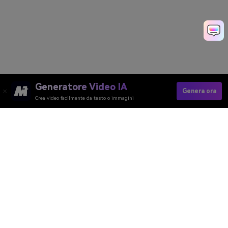
Generatore Video IA
Genera ora
Crea video facilmente da testo o immagini
Apply AI Future Baby Filter Now
Media.io Online Tools Quality Rating：
4.7 (162,357 Votes)
Generatore Video AI