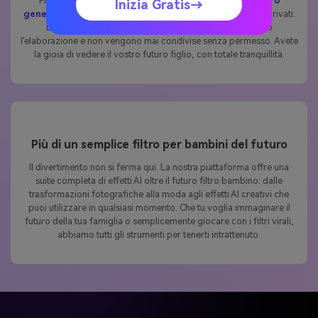
Inizia Gratis→
Preoccupati per la privacy? Resta tranquillo. nostro
Futuro
generatore di bambini
Mantiene tutti i tuoi upload sicuri e privati.
Le tue foto vengono cancellate automaticamente dopo
l'elaborazione e non vengono mai condivise senza permesso. Avete
la gioia di vedere il vostro futuro figlio, con totale tranquillità.
Più di un semplice filtro per bambini del futuro
Il divertimento non si ferma qui. La nostra piattaforma offre una
suite completa di effetti AI oltre il futuro filtro bambino: dalle
trasformazioni fotografiche alla moda agli effetti AI creativi che
puoi utilizzare in qualsiasi momento. Che tu voglia immaginare il
futuro della tua famiglia o semplicemente giocare con i filtri virali,
abbiamo tutti gli strumenti per tenerti intrattenuto.