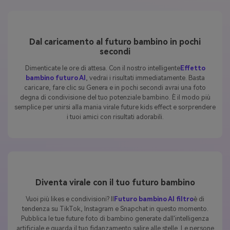
Dal caricamento al futuro bambino in pochi
secondi
Dimenticate le ore di attesa. Con il nostro intelligente
Effetto
bambino futuro AI
, vedrai i risultati immediatamente. Basta
caricare, fare clic su Genera e in pochi secondi avrai una foto
degna di condivisione del tuo potenziale bambino. È il modo più
semplice per unirsi alla mania virale future kids effect e sorprendere
i tuoi amici con risultati adorabili.
Diventa virale con il tuo futuro bambino
Vuoi più likes e condivisioni? Il
Futuro bambino AI filtro
è di
tendenza su TikTok, Instagram e Snapchat in questo momento.
Pubblica le tue future foto di bambino generate dall'intelligenza