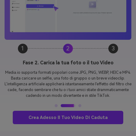
1
2
3
Fase 3. Genera e scarica il tuo Falling Filter Video
In pochi secondi, il tuo video sarà pronto in un formato verticale,
perfetto per TikTok, Instagram Reels e YouTube Shorts. Basta scaricare,
condividere e unirsi al
Tendenza del filtro in caduta virale
Per
sorprendere il tuo pubblico e aumentare il coinvolgimento. /p>
Crea Adesso Il Tuo Video Di Caduta