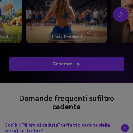
necraft
Effetto Twerking AI
Generare
Domande frequenti su
filtro
cadente
Cos'è il "filtro di caduta" (effetto caduta della
carta) su TikTok?