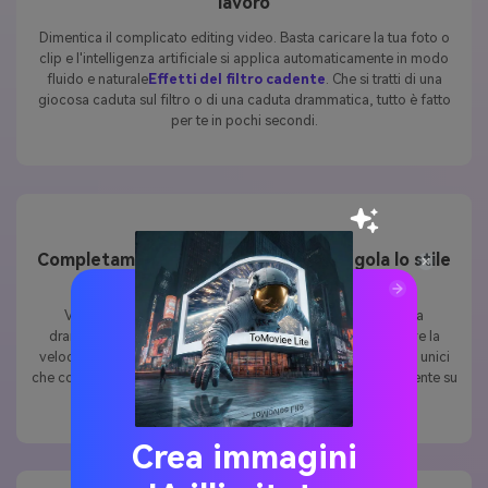
Dimentica il complicato editing video. Basta caricare la tua foto o
clip e l'intelligenza artificiale si applica automaticamente in modo
fluido e naturale
Effetti del filtro cadente
. Che si tratti di una
giocosa caduta sul filtro o di una caduta drammatica, tutto è fatto
per te in pochi secondi.
Completamente personalizzabile – regola lo stile
e l'umore
Vuoi una caduta divertente o una caduta cinematografica
drammatica? Il
Filtro cadente TikTok
Consente di regolare la
velocità, l'angolazione e l'umore di sfondo per creare video unici
che corrispondono al tuo stile di narrazione. Ogni caduta si sente su
misura per la vostra visione.
Crea immagini