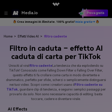
Media.io
Prova gratis
Crea immagini IA illimitate. 100% gratis!
Inizia gratis→
Home
>
Effetti Video AI
>
filtro cadente
Filtro in caduta – effetto AI
caduta di carta per TikTok
Unisciti al viral
filtro cadente
La tendenza che sta esplodendo su
TikTok! Conosciuto come Falling Down Filter o Falling Over Filter,
questo effetto ti fa crollare come carta in modo divertente e
drammatico, perfetto per sfide, scherzi o semplicemente distinguersi
nei tuoi video. Scopri come i creatori usano il
Filtro cadente su
TikTok
, guardare clip di tendenza, e seguire i semplici passaggi per
provarlo da solo. Non sono necessarie capacità di editing: basta
toccare, cadere e diventare virale.
AI Effects