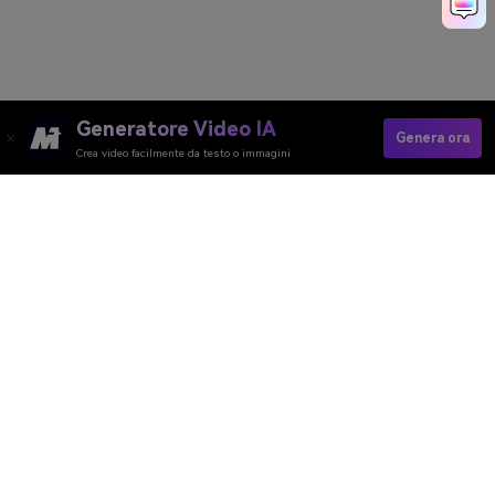
Generatore Video IA
Genera ora
Crea video facilmente da testo o immagini
Join The AI Bloom Magic Trend Now
Media.io Online Tools Quality Rating：
4.7 (162,357 Votes)
Generatore Video AI
Generatore Immagini AI