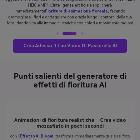
condividere e guardare la creazione di AI Bloom Effect affascinare il
pubblico, aumentare il coinvolgimento e aiutare i tuoi contenuti a
diventare virali.
Crea Adesso Il Tuo Video Di Passerella AI
Punti salienti del generatore di
effetti di fioritura AI
Animazioni di fioritura realistiche – Crea video
mozzafiato in pochi secondi
con il
Effetto AI Bloom
, trasforma immediatamente qualsiasi foto
in un capolavoro fiorente realistico. I fiori germogliano,