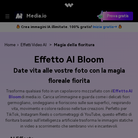
Media.io
Prova gratis
Crea immagini IA illimitate. 100% gratis!
Inizia gratis→
Home
›
Effetti Video AI
>
Magia della fioritura
Effetto AI Bloom
Date vita alle vostre foto con la magia
floreale fiorita
Trasforma qualsiasi foto in un capolavoro mozzafiato con il
Effetto AI
Bloom
di media.io. Carica un'immagine e guarda come i delicati fiori
germogliano, ondeggiano e fioriscono sulle sue superfici, respirando
vita, movimento e colore radioso nelle tue creazioni. Perfetto per
TikTok, Instagram Reels o cortometraggi di YouTube, questo effetto di
fioritura basato sull'intelligenza artificiale trasforma le immagini statiche
in video a scorrimento che sembrano vivi e incantevoli.