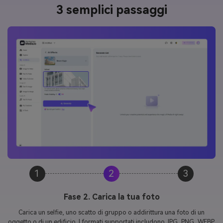
3 semplici passaggi
1
2
3
Fase 3. Genera & Scarica il tuo Bloom Video
In pochi secondi, il tuo video sarà pronto in un formato verticale,
perfetto per TikTok, Instagram Reels e YouTube Shorts. Basta scaricare,