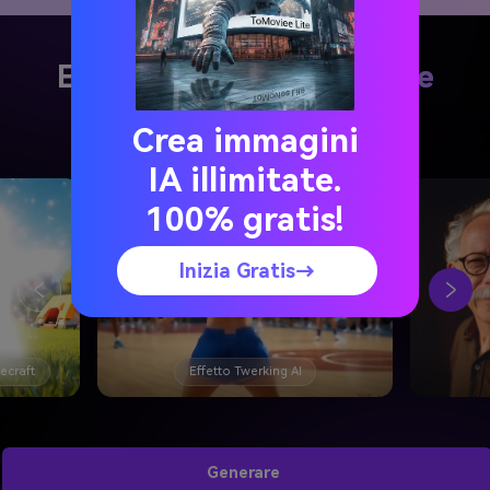
Esplora gli effetti Video e
immagine AI più caldi
Crea immagini
IA illimitate.
100% gratis!
Inizia Gratis→
AI filtro età
Generare