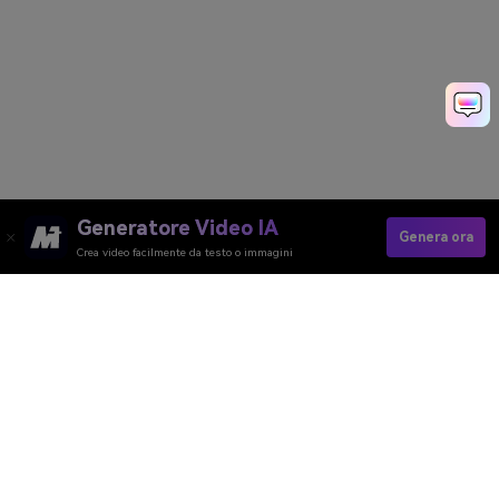
Generatore Video IA
Genera ora
Crea video facilmente da testo o immagini
Create Helicopter Pilot Video Now
Media.io Online Tools Quality Rating：
4.7 (162,357 Votes)
Generatore Video AI