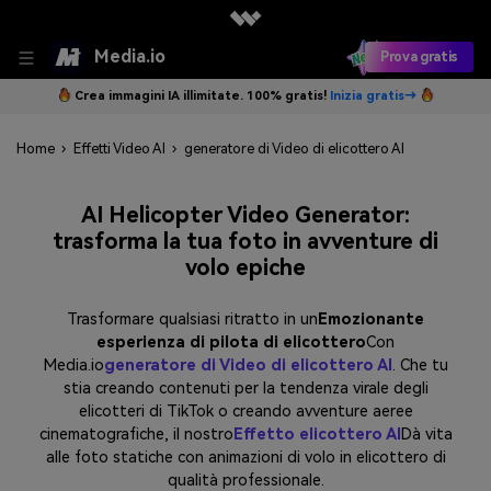
Media.io
Prova gratis
Crea immagini IA illimitate. 100% gratis!
Inizia gratis→
Home
›
Effetti Video AI
›
generatore di Video di elicottero AI
AI Helicopter Video Generator:
trasforma la tua foto in avventure di
volo epiche
Trasformare qualsiasi ritratto in un
Emozionante
esperienza di pilota di elicottero
Con
Media.io
generatore di Video di elicottero AI
. Che tu
stia creando contenuti per la tendenza virale degli
elicotteri di TikTok o creando avventure aeree
cinematografiche, il nostro
Effetto elicottero AI
Dà vita
alle foto statiche con animazioni di volo in elicottero di
qualità professionale.