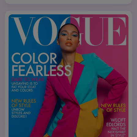
centro, un bob dritto o una coda di cavallo tirata 
indietro. Trucco naturale con focus sulla pelle perfetta e 
sopracciglia definite. Tipografia: 'VOGUE' in sottile, 
moderno sans-serif, titolo 'Less is More', testo di 
copertina minimale. Evoca la raffinatezza scandinava con 
respiro spazio nella composizione.