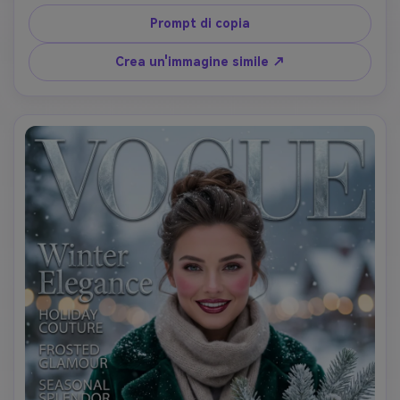
creativo e artistico: abbellimenti di strass intorno agli 
occhi, forme grafiche, lacrime glitter, gemme colorate per 
Prompt di copia
gli occhi o gioielli per il viso. eye looks drammatici con 
colori vivaci (viola, azzurro, sfumati arancioni). I capelli 
Crea un'immagine simile ↗
possono essere eleganti, colorati o styled con accessori. 
Outfit in modo sicuro della Gen Z: crop top, gioielli 
statement o stampe audaci. L'illuminazione dovrebbe 
essere teatrale con gel colorati o accenti al neon. 
Espressione sicura e senza scusa. Tipografia: 'VOGUE' in 
carattere moderno in grassetto, titolo 'Fearless Beauty', 
copertina su auto-espressione e infrangere le regole. 
Cattura il glamour ribelle.