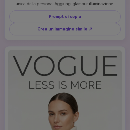
unica della persona. Aggiungi glamour illuminazione 
hollywoodiana con un morbido bagliore dorato che esalta 
il tono della pelle. Stile in un abito di design spettacolare 
Prompt di copia
con perline intricate o silhouette drammatiche. Crea 
capelli voluminosi e styled e trucco pronto per il tappeto 
Crea un'immagine simile ↗
rosso con labbra audaci. Includi elementi della rivista: logo 
'VOGUE', titolo 'The Star Power Issue', copertina che 
menziona premi di moda, best dressed e interviste 
esclusive. Raggiungi quel momento quintessenziale di una 
rivista di celebrità con fiducia e qualità stellare che irradia 
dal ritratto.