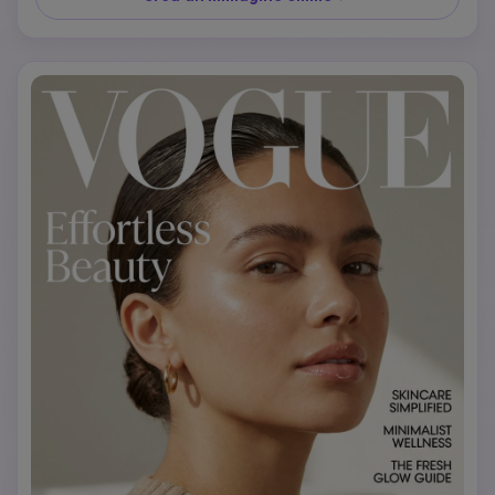
suggerisce l'ora dorata o la luce solare macchiata. Capelli: 
trecce sciolte, onde naturali, corone floreali o stili a metà 
con nastri. Trucco naturale e rosa con un minimo di trucco. 
Incorporare elementi naturali: fiori selvatici, grano, giardini. 
Tipografia: 'VOGUE' in carattere scritto a mano, titolo 
'Nature's Grace', linee di copertina su vita lenta e bellezza 
pastorale. Evocare la serenità pastorale.