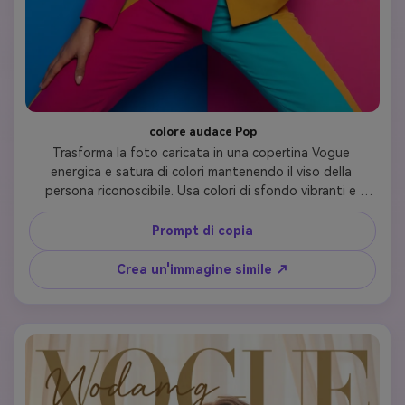
colore audace Pop
Trasforma la foto caricata in una copertina Vogue 
energica e satura di colori mantenendo il viso della 
persona riconoscibile. Usa colori di sfondo vibranti e 
audaci (blu elettrico, rosa caldo, giallo sole o verde 
smeraldo) con capi di moda complementari. L'Outfit 
Prompt di copia
dovrebbe presentare blocchi di colore, miscelazione di 
modelli o pezzi di dichiarazione in tonalità contrastanti. 
Crea un'immagine simile ↗
L'illuminazione dovrebbe essere luminosa e dinamica con 
un'energia giocosa e moderna. Capelli e trucco si 
coordinano con la storia del colore: pensa all'ombretto 
audace, alla liner grafica o alle labbra colorate. Tipografia: 
'VOGUE' in lettere in grassetto, titolo 'Color Fearless', 
linee di copertina su moda audace e stile audace. Cattura 
quella moda-forward, Instagram-degno di vibranza.