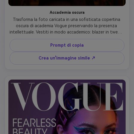
Accademia oscura
Trasforma la foto caricata in una sofisticata copertina 
oscura di academia Vogue preservando la presenza 
intellettuale. Vestiti in modo accademico: blazer in tweed, 
girocollo, gonne a quadri, camicie oxford, maglioni in 
maglia a cavo, o look vintage professor in colori ricchi 
Prompt di copia
(bordeaux, verde bosco, blu navy, marrone, crema). Usa 
un'illuminazione lunatica simile a quella della biblioteca con 
Crea un'immagine simile ↗
ombre calde. Capelli: parte centrale pulita, cappello basso, 
onde vintage, o naturale con fascia. Trucco classico con 
attenzione alla raffinatezza naturale. Includi oggetti di 
scena: libri, occhiali vintage, borse in pelle. Tipografia: 
'VOGUE' in serif classico, titolo 'Eleganza intellettuale', 
copertine su letteratura, arte e istruzione senza tempo. 
Evoca la sofisticazione dell'Ivy League.