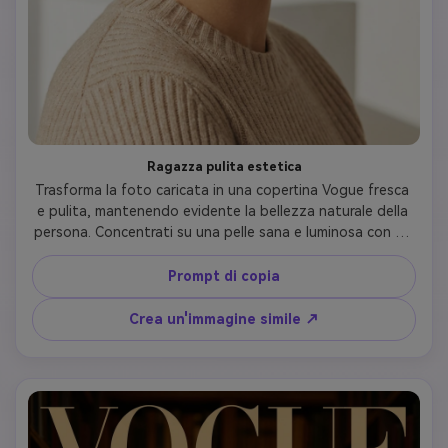
Ragazza pulita estetica
Trasforma la foto caricata in una copertina Vogue fresca 
e pulita, mantenendo evidente la bellezza naturale della 
persona. Concentrati su una pelle sana e luminosa con un 
trucco minimale: fondotinta rugiada, sopracciglia 
sollevate, labbra lucide e rosso naturale. I capelli 
Prompt di copia
dovrebbero essere scivolati-back basso bun, coda di 
cavallo stretta, o wet-look styling. Gioielli d'oro semplici 
Crea un'immagine simile ↗
(cerchi, catene delicate). Outfit in basics neutri: canotta 
bianca, maglia beige, o toni nude. L'illuminazione 
dovrebbe enfatizzare la luminosità e la freschezza della 
pelle. Espressione calma e sicura di sé. Tipografia: 'VOGUE' 
in pulito sans-serif, titolo 'Bellezza senza sforzo', linee di 
copertura su cura della pelle, benessere e sicurezza 