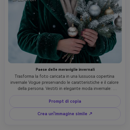
Paese delle meraviglie invernali
Trasforma la foto caricata in una lussuosa copertina 
invernale Vogue preservando le caratteristiche e il calore 
della persona. Vestiti in elegante moda invernale: 
cappotti in cashmere, cappucci con pelliccia, sciarpe a 
maglia grossa, trame in velluto o abbigliamento da sera 
Prompt di copia
tono gioiello (smeraldo, rubino, zaffiro). Usa 
un'illuminazione fresca e nitida che suggerisce 
Crea un'immagine simile ↗
un'atmosfera innevata con morbide luci bokeh. Capelli 
stilati in modo elegante: onde sciolte, sofisticati updo, o 