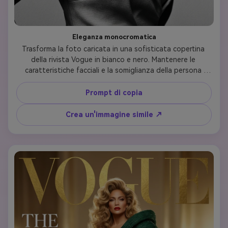
Eleganza monocromatica
Trasforma la foto caricata in una sofisticata copertina 
della rivista Vogue in bianco e nero. Mantenere le 
caratteristiche facciali e la somiglianza della persona 
aggiungendo un'illuminazione drammatica in studio con un 
forte contrasto, creando ombre scalpate sul viso. Stile il 
Prompt di copia
soggetto in haute couture senza tempo con linee pulite. 
Aggiungi una tipografia elegante con 'VOGUE' masthead 
Crea un'immagine simile ↗
in alto, titolo 'Timeless Beauty' in carattere serif e sottili 
linee di copertina sulle icone della moda e lo stile classico. 
Ottieni un look editoriale professionale con una 
fotografia monocromatica di qualità museale che 
enfatizza la struttura ossea e l'equilibrio, che ricorda il 
ritratto di Richard Avedon.