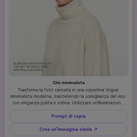
Chic minimalista
Trasforma la foto caricata in una copertina Vogue 
minimalista moderna, mantenendo la somiglianza del viso 
con eleganza pulita e sobria. Utilizzare un'illuminazione 
morbida e uniforme con uno sfondo neutro o bianco. 
Vestiti in modo semplice ma raffinato: pensa a girocollo in 
Prompt di copia
cashmere, blazer strutturato o maglieria architettonica in 
toni neutri (avorio, beige, grigio, nero). I capelli 
Crea un'immagine simile ↗
dovrebbero essere eleganti e raffinati: un sacco diviso al 