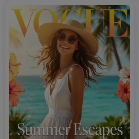
che scorrono sotto un chic berretto. Trucco: guance 
rosate, labbra bordeaux, sottile brillantezza che 
suggerisce gelo. Includi elementi invernali: fiocchi di neve, 
sempreverdi, ornamenti metallici. Tipografia: 'VOGUE' con 
effetto ghiaccio o argento, titolo 'Eleganza invernale', 
linee di copertina sulla moda natalizia e il lusso 
accogliente. Evocare il sofisticato calore invernale.