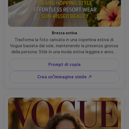
Brezza estiva
Trasforma la foto caricata in una copertina estiva di 
Vogue baciata dal sole, mantenendo la presenza gioiosa 
della persona. Stile in una moda estiva leggera e ariosa: 
maxi abiti fluidi, set di lino, cappelli di paglia, top bikini 
con fondo a vita alta o abbigliamento resort in bianco, 
Prompt di copia
giallo, turchese e corallo. Utilizzare la luce solare brillante 
e naturale con un bagliore dorato che suggerisce la 
Crea un'immagine simile ↗
spiaggia o la posizione tropicale. Capelli: onde da 
spiaggia, trama naturale, trecce o look soffiato dal vento. 
Trucco baciato dal sole con bagliore bronzo, toni peschi 
e finitura lucida. Includi oggetti di scena estivi: occhiali da 
sole, fiori tropicali, agrumi. Tipografia: 'VOGUE' in colori 
vivaci e soleggiati, titolo 'Summer Escapes', linee di 
copertina su stile vacanza e bellezza sulla spiaggia. 
Irradiare vibrazioni di vacanza senza sforzo.