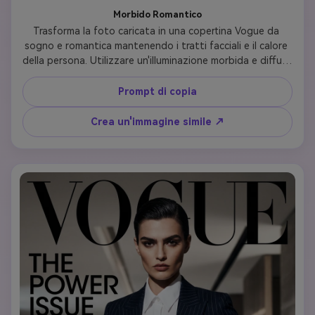
Morbido Romantico
Trasforma la foto caricata in una copertina Vogue da 
sogno e romantica mantenendo i tratti facciali e il calore 
della persona. Utilizzare un'illuminazione morbida e diffusa 
con un delicato bagliore pescoso o dorato. Vestire in 
tessuti fluidi, delicati pizzi, volant o tulle etereo nei colori 
Prompt di copia
morbidi (rosa blush, champagne, blu polvere, avorio). I 
capelli dovrebbero essere onde morbide, ricci sciolti o 
Crea un'immagine simile ↗
updos romantici con tendini che incorniciano il viso. 
Trucco naturale e luminoso con pelle rugiada e morbidi 
toni rosa. Includi fiori, nastri o gioielli delicati come 
elementi di stile. Tipografia: 'VOGUE' in sceneggiatura 
elegante, titolo 'Modern Romance', copertina su bellezza 
senza tempo e storie d'amore. Evocare dolce femminilità 
e grazia.