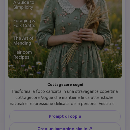
Cottagecore sogni
Trasforma la foto caricata in una stravagante copertina 
cottagecore Vogue che mantiene le caratteristiche 
naturali e l'espressione delicata della persona. Vestiti con 
stampe floreali d'ispirazione vintage, abiti da prateria, 
tessuti di lino, colletti in pizzo o cardigan lavorati a mano 
Prompt di copia
nei toni terrosi (verde salvia, terracotta, crema, rosa 
polverosa). Usa una morbida illuminazione naturale che 
Crea un'immagine simile ↗