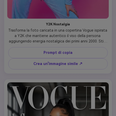
Y2K Nostalgia
Trasforma la foto caricata in una copertina Vogue ispirata 
a Y2K che mantiene autentico il viso della persona 
aggiungendo energia nostalgica dei primi anni 2000. Stile 
con clip a farfalla, occhiali da sole sottili, texture lucide, 
denim su denim, magliette per bambini con stampe di 
Prompt di copia
logo o tuta in velluto. Utilizzare colori vivaci e 
leggermente sovrasaturati (rosa gomma, verde lime, blu 
Crea un'immagine simile ↗
baby) con illuminazione giocosa. Capelli: dritti con strati di 
cornice del viso, panini spaziali o parti a zigzag. Trucco: 
labbra smerigliate, ombretto blu, corpo glitter. 
Tipografia: 'VOGUE' con effetto gradiente cromato o 
metallico, titolo 'Throwback Chic', linee di copertina sulle 
tendenze del revival e della nostalgia degli anni 2000. 
Cattura quell'energia giocosa e ottimista del millennio.