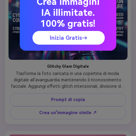
Crea immagini
IA illimitate.
100% gratis!
Inizia Gratis→
Glitchy Glam Digitale
Trasforma la foto caricata in una copertina di moda 
digitale all'avanguardia mantenendo il riconoscimento 
facciale. Aggiungi effetti glitch intenzionali, divisione del 
colore RGB, linee di scansione digitale o distorsioni 
pixelate attorno ai bordi, ma mantieni il viso chiaro e 
Prompt di copia
riconoscibile. Stile in metalli futuristici, tessuti olografici o 
abbigliamento tecnologico d'avanguardia. Illuminazione 
Crea un'immagine simile ↗
con accento al Neon (ciano, magenta, viola elettrico). I 
capelli possono avere strisce di colore digitale o cyber 
styling. Il trucco presenta elementi grafici o finiture 