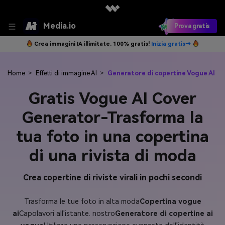
Media.io
Prova gratis
Crea immagini IA illimitate. 100% gratis!
Inizia gratis→
Home
>
Effetti di immagine AI
>
Generatore di copertine Vogue AI
Gratis Vogue AI Cover
Generator-Trasforma la
tua foto in una copertina
di una rivista di moda
Crea copertine di riviste virali in pochi secondi
Trasforma le tue foto in alta moda
Copertina vogue
ai
Capolavori all'istante. nostro
Generatore di copertine ai