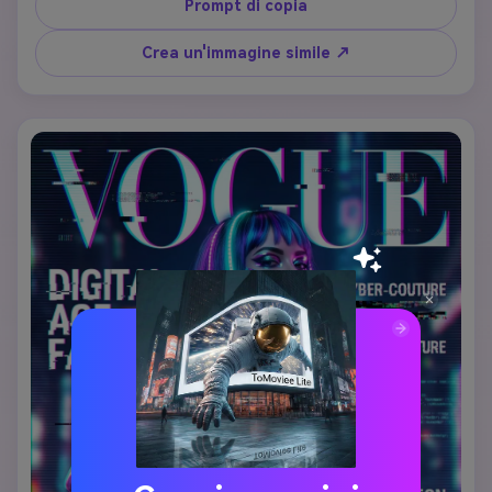
bianca fresca o a un pantalone elegante in nero, blu navy 
Prompt di copia
o a righe. I capelli dovrebbero essere lucidi: un cocciolo 
liscio, un bob affilato o onde strutturate. Trucco forte e 
Crea un'immagine simile ↗
definito con sopracciglia audaci e labbra potenti. 
Utilizzare un'illuminazione direzionale drammatica che crea 
angoli forti e autorità. La posa dovrebbe trasudare 
fiducia e leadership. Tipografia: 'VOGUE' in maiuscole in 
grassetto, titolo 'The Power Issue', copertina su donne 
nella leadership, rompere soffitti di vetro e ridefinire il 
successo. Raffinatezza esecutiva del canale.