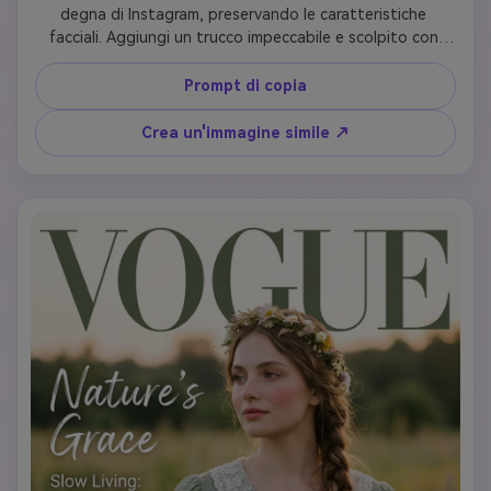
degna di Instagram, preservando le caratteristiche 
facciali. Aggiungi un trucco impeccabile e scolpito con 
contorni pesanti, ciglia finte drammatiche, labbra nude 
lucide e sopracciglia perfette. I capelli dovrebbero essere 
Prompt di copia
eleganti coda di cavallo alta, onde in cascata o bordi lisci 
con peli di bambino. Outfit: bodycon, cut-out o 
Crea un'immagine simile ↗
streetwear di lusso con loghi firmati. L'illuminazione 
dovrebbe creare quel bagliore anello-luce con perfetta 
texture della pelle. Le unghie devono essere lunghe e 
stilate. Posare con sicurezza-mano sull'anca o toccare il 
viso. Tipografia: 'VOGUE' in carattere moderno, titolo 
'Influence & Style', linee di copertina sul potere dei social 
media, segreti di bellezza e successo auto-creato. 
Cattura la perfezione dell'influencer.