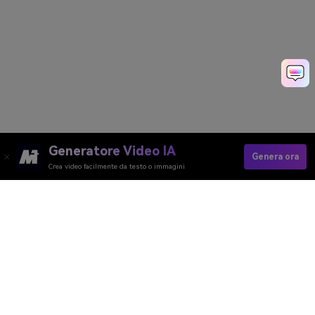
Generatore Video IA
Genera ora
Crea video facilmente da testo o immagini
Crea Foto Di Piloti Di F1 Generate
Dall'IA
Media.io Online Tools Quality Rating：
4.7 (162,357 Votes)