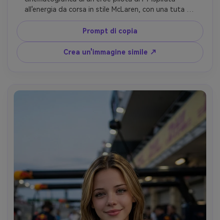
all'energia da corsa in stile McLaren, con una tuta da 
corsa arancione papaya, dettagli eleganti in stile 
sponsor, una profondità di campo drammatica e 
Prompt di copia
bassa, un'auto da corsa sullo sfondo, fiducia 
motoristica d'élite, ultra realistica, preservare il volto 
Crea un'immagine simile ↗
originale.