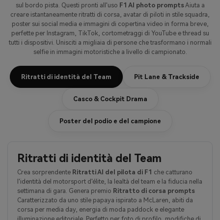
sul bordo pista. Questi pronti all'uso
F1 AI photo prompts
Aiuta a
creare istantaneamente ritratti di corsa, avatar di piloti in stile squadra,
poster sui social media e immagini di copertina video in forma breve,
perfette per Instagram, TikTok, cortometraggi di YouTube e thread su
tutti i dispositivi. Unisciti a migliaia di persone che trasformano i normali
selfie in immagini motoristiche a livello di campionato.
Ritratti di identità del Team
Pit Lane & Trackside
Casco & Cockpit Drama
Poster del podio e del campione
Ritratti di identità del Team
Crea sorprendente
Ritratti AI del pilota di F1
che catturano
l'identità del motorsport d'élite, la lealtà del team e la fiducia nella
settimana di gara. Genera premio
Ritratto di corsa prompts
Caratterizzato da uno stile papaya ispirato a McLaren, abiti da
corsa per media day, energia di moda paddock e elegante
illuminazione editoriale. Perfetto per foto di profilo, modifiche di