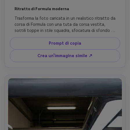
Ritratto di Formula moderna
Trasforma la foto caricata in un realistico ritratto da 
corsa di Formula con una tuta da corsa vestita, 
sottili toppe in stile squadra, sfocatura di sfondo 
pulita, struttura della pelle lucida, illuminazione 
controllata da studio a pista, fotografia editoriale 
Prompt di copia
premium e calma sicurezza del campione, 
preservando l'esatta identità facciale.
Crea un'immagine simile ↗