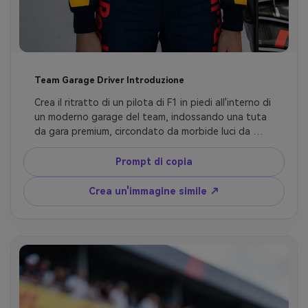
Team Garage Driver Introduzione
Crea il ritratto di un pilota di F1 in piedi all'interno di 
un moderno garage del team, indossando una tuta 
da gara premium, circondato da morbide luci da 
officina, pile di pneumatici e meccaniche sfocate, 
con ombre cinematografiche, seria messa a fuoco 
Prompt di copia
pre-gara, autentica energia di branding motorsport, 
dettagli ultra realistici, preservando volti originali.
Crea un'immagine simile ↗