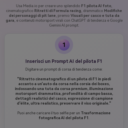
Usa Media.io per creare uno splendido
F1 pilota AI foto
,
cinematografico
Ritratti di Formula racing
, drammatico
Modifiche
dei personaggi di pit lane
, premio
Visuali per casco e tuta da
gara
, e contenuti motorsport virali con ChatGPT di tendenza e Google
Gemini AI prompt.
1
Inserisci un Prompt AI del pilota F1
Digitare un prompt di corsa di tendenza come:
"Ritratto cinematografico di un pilota di F1 in piedi
accanto a un'auto da corsa nella corsia dei boxes,
indossando una tuta da corsa premium, illuminazione
motorsport drammatica, profondità di campo bassa,
dettagli realistici del casco, espressione di campione
d'élite, ultra realistico, preservare il viso originale."
Puoi anche caricare il tuo selfie per un
Trasformazione
fotografica AI del pilota F1
.