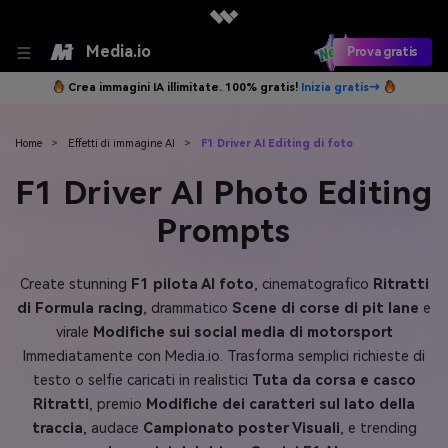
Media.io
Prova gratis
Crea immagini IA illimitate. 100% gratis!
Inizia gratis→
Home
>
Effetti di immagine AI
>
F1 Driver AI Editing di foto
F1 Driver AI Photo Editing
Prompts
Create stunning
F1 pilota AI foto
, cinematografico
Ritratti
di Formula racing
, drammatico
Scene di corse di pit lane
e
virale
Modifiche sui social media di motorsport
Immediatamente con Media.io. Trasforma semplici richieste di
testo o selfie caricati in realistici
Tuta da corsa e casco
Ritratti
, premio
Modifiche dei caratteri sul lato della
traccia
, audace
Campionato poster Visuali
, e trending