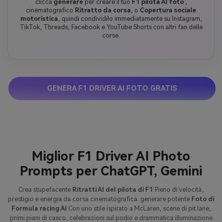
clicca
generare
per creare il tuo
F1 pilota AI foto
,
cinematografico
Ritratto da corsa
, o
Copertura sociale
motoristica
, quindi condividilo immediatamente su Instagram,
TikTok, Threads, Facebook e YouTube Shorts con altri fan delle
corse.
GENERA F1 DRIVER AI FOTO GRATIS
Miglior F1 Driver AI Photo
Prompts per ChatGPT, Gemini
Crea stupefacente
Ritratti AI del pilota di F1
Pieno di velocità,
prestigio e energia da corsa cinematografica. generare potente
Foto di
Formula racing AI
Con uno stile ispirato a McLaren, scene di pit lane,
primi piani di casco, celebrazioni sul podio e drammatica illuminazione