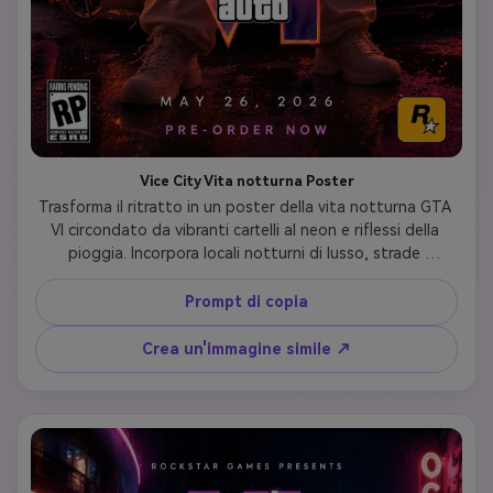
Vice City Vita notturna Poster
Trasforma il ritratto in un poster della vita notturna GTA 
VI circondato da vibranti cartelli al neon e riflessi della 
pioggia. Incorpora locali notturni di lusso, strade 
luminose, illuminazione cinematografica blu e magenta 
con una profondità di campo drammatica. Mostra la moda 
Prompt di copia
streetwear elegante sull'argomento con un'espressione 
intensa, un realismo cinematografico e uno stile 
Crea un'immagine simile ↗
promozionale ufficiale Rockstar per catturare l'autentica 
essenza della vita notturna di Vice City.