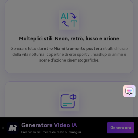
Molteplici stili: Neon, retrò, lusso e azione
Generare tutto da
retro Miami tramonto poster
a ritratti di lusso
della vita notturna, copertine di eroi sportivi, mashup di anime e
scene d'azione cinematografiche.
Generazione rapida di Poster AI basata sul Cloud
Generatore Video IA
Genera ora
Generare alta qualità
GTA VI-Poster di IA ispirati
in pochi secondi.
Crea video facilmente da testo o immagini
Tutto funziona nel cloud, quindi puoi creare, scaricare e