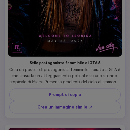
Stile protagonista femminile di GTA 6
Crea un poster di protagonista femminile ispirato a GTA 6 
che trasuda un atteggiamento potente su uno sfondo 
tropicale di Miami. Presenta gradienti del cielo al tramonto 
con cinematografico bagliore arancione e rosa, accenti di 
gioielli di lusso e ombre drammatiche. Includi palme e 
Prompt di copia
riflessi di auto sportive nella composizione, resa nel 
moderno stile Rockstar game art con audace 
Crea un'immagine simile ↗
composizione cinematografica e presenza imponente.