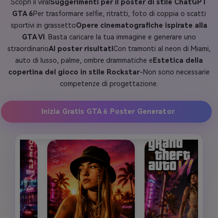
Scopri il viral
Suggerimenti per il poster di stile ChatGPT
GTA 6
Per trasformare selfie, ritratti, foto di coppia o scatti
sportivi in grassetto
Opere cinematografiche ispirate alla
GTA VI
. Basta caricare la tua immagine e generare uno
straordinario
AI poster risultati
Con tramonti al neon di Miami,
auto di lusso, palme, ombre drammatiche e
Estetica della
copertina del gioco in stile Rockstar
-Non sono necessarie
competenze di progettazione.
Inizia Gratis GTA 6 Poster Generator