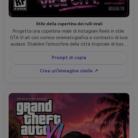
Stile della copertina dei rulli virali
Progetta una copertina virale di Instagram Reels in stile 
GTA VI art con cornice cinematografica e contrasto di luce 
audace. Stabilire l'atmosfera della città tropicale di lusso 
attraverso la forte composizione grafica utilizzando la 
tavolozza neon rosa-arancione. Fornisci un'estetica 
Prompt di copia
moderna di marketing di gioco con dettagli ultra nitidi 
che fermano lo scorrimento dei feed e stimolano il 
Crea un'immagine simile ↗
coinvolgimento su tutte le piattaforme di social media.