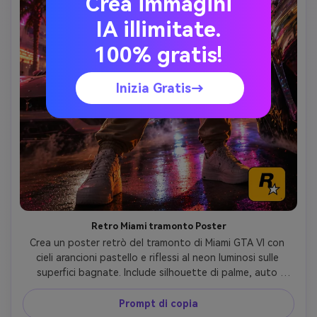
Crea immagini
IA illimitate.
100% gratis!
Inizia Gratis→
Retro Miami tramonto Poster
Crea un poster retrò del tramonto di Miami GTA VI con 
cieli arancioni pastello e riflessi al neon luminosi sulle 
superfici bagnate. Include silhouette di palme, auto 
sportive d'epoca, trama di grano cinematografico, 
atmosfera tropicale e energia synthwave degli anni' 80 in 
Prompt di copia
tutta la composizione. Fornisci una composizione audace 