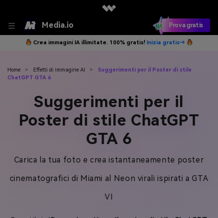
Media.io
Prova gratis
Crea immagini IA illimitate. 100% gratis!
Inizia gratis→
Home
>
Effetti di immagine AI
>
Suggerimenti per il Poster di stile
ChatGPT GTA 6
Suggerimenti per il
Poster di stile ChatGPT
GTA 6
Carica la tua foto e crea istantaneamente poster
cinematografici di Miami al Neon virali ispirati a GTA
VI