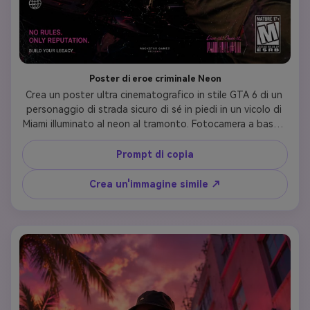
Poster di eroe criminale Neon
Crea un poster ultra cinematografico in stile GTA 6 di un 
personaggio di strada sicuro di sé in piedi in un vicolo di 
Miami illuminato al neon al tramonto. Fotocamera a basso 
angolo scattata con palme tropicali, illuminazione rosa e 
arancione luminosa, auto sportiva di lusso posizionata 
Prompt di copia
dietro il soggetto. Caratteristiche ombre drammatiche, 
opera d'arte promozionale estetica ispirata a Rockstar, 
Crea un'immagine simile ↗
composizione grafica audace, trame iperrealistiche con 
fumo atmosferico e il linguaggio ufficiale del design della 
copertina del gioco.