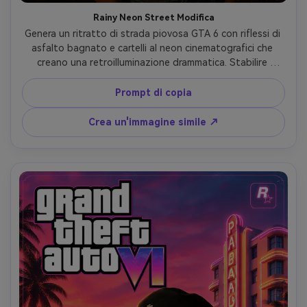
Rainy Neon Street Modifica
Genera un ritratto di strada piovosa GTA 6 con riflessi di 
asfalto bagnato e cartelli al neon cinematografici che 
creano una retroilluminazione drammatica. Stabilire 
un'atmosfera lunatica con particelle di pioggia realistiche, 
ambiente di vita notturna ispirato a Miami e realismo 
Prompt di copia
cinematografico in tutta la composizione. Cattura 
l'energia dei poster promozionali Rockstar attraverso 
Crea un'immagine simile ↗
l'intemperie atmosferica e la grinta urbana che esalta 
l'autenticità a livello di strada.