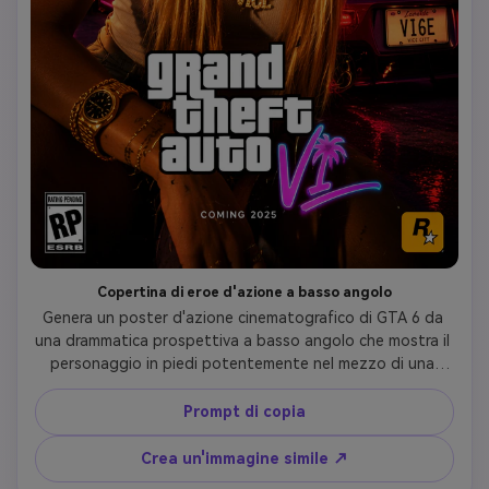
Copertina di eroe d'azione a basso angolo
Genera un poster d'azione cinematografico di GTA 6 da 
una drammatica prospettiva a basso angolo che mostra il 
personaggio in piedi potentemente nel mezzo di una 
strada urbana al neon. Include luci della polizia illuminanti, 
effetti di sfocatura del movimento, veicoli di lusso che 
Prompt di copia
circondano la scena, fumo atmosferico, illuminazione ad 
alto contrasto e copertina di gioco ultra dettagliata 
Crea un'immagine simile ↗
ispirata alle Rockstar che cattura l'energia dell'azione 