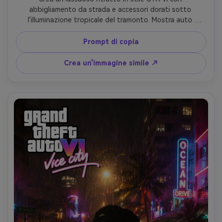
abbigliamento da strada e accessori dorati sotto 
l'illuminazione tropicale del tramonto. Mostra auto 
sportive esotiche, riflessi cinematografici, atmosfera di 
discoteca di fascia alta e composizione audace di opere 
Prompt di copia
d'arte di gioco. Sottolinea le trame realistiche della pelle e 
l'estetica ultra dettagliata del poster AI che trasmette 
Crea un'immagine simile ↗
ricchezza, status e stile di vita aspirazionale attraverso 
elementi visivi premium.