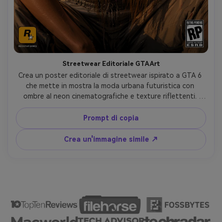
Streetwear Editoriale GTA Art
Crea un poster editoriale di streetwear ispirato a GTA 6 
che mette in mostra la moda urbana futuristica con 
ombre al neon cinematografiche e texture riflettenti. 
Caratteristica sfondo del cielo del tramonto luminoso, 
elementi di sfondo dell'auto sportiva e illustrazione del 
Prompt di copia
personaggio in stile Rockstar in tutto. Utilizzare una 
drammatica cornice cinematografica che eleva l'estetica 
Crea un'immagine simile ↗
dello streetwear agli standard editoriali di alta moda, 
mantenendo al contempo l'autentico DNA dell'arte del 
gioco.