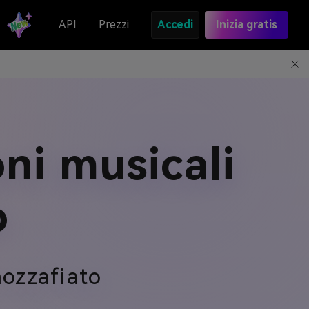
API
Prezzi
Accedi
Inizia gratis
ni musicali
o
mozzafiato