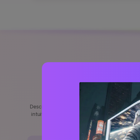
Genera 
Descrivi il tuo concetto in linguaggio semplice e 
intuitivo per i creatori. Invece di creare ogni
facili da pe