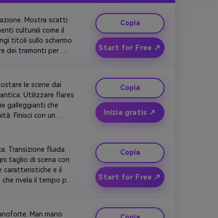
zione. Mostra scatti 
Copia
nti culturali come il 
i titoli sullo schermo 
Start for Free ↗
re dei tramonti per 
ostare le scene dai 
Copia
ica. Utilizzare flares 
ie galleggianti che 
Inizia gratis ↗
tà. Finisci con un 
 della storia d'amore.
. Transizione fluida 
Copia
ni taglio di scena con 
aratteristiche e il 
Start for Free ↗
he rivela il tempo per 
ni attraverso quick,
anoforte. Man mano 
Copia