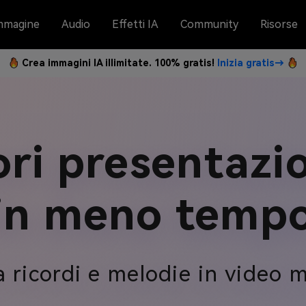
mmagine
Audio
Effetti IA
Community
Risorse
Crea immagini IA illimitate. 100% gratis!
Inizia gratis→
ori presentazio
in meno temp
 ricordi e melodie in video 