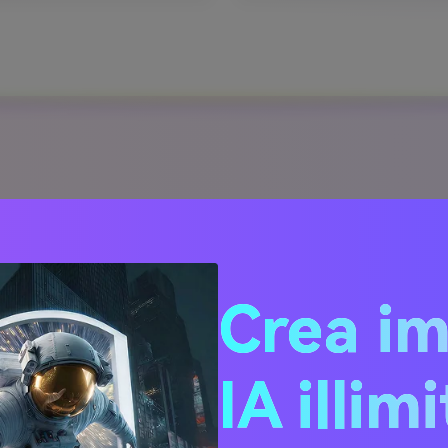
presentazioni musicali d
Crea i
lascia che Media.io generi video di presentazioni musicali dal 
 scena manualmente, puoi trasformare idee, hook, didascalie e 
IA illim
rfezionare, stilare e pubblicare per rulli, cortometraggi e altri f