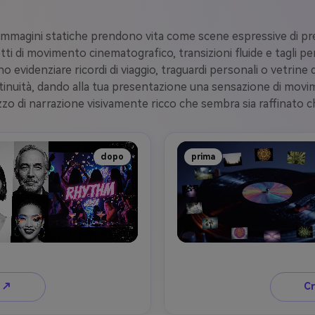
 immagini statiche prendono vita come scene espressive di pr
 di movimento cinematografico, transizioni fluide e tagli per
ono evidenziare ricordi di viaggio, traguardi personali o vetri
uità, dando alla tua presentazione una sensazione di movim
zo di narrazione visivamente ricco che sembra sia raffinato che
dopo
prima
e ↗
Cr