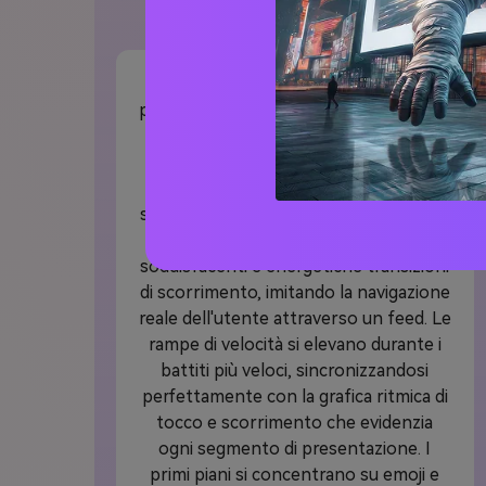
Esempio di Video virale Prompt
Inizia con un'energica telecamera
portatile in stile mobile che ingrandisce
una linea temporale verticale di una
presentazione musicale appuntata
come post di storie su un muro dei
social media illuminato al neon. Le foto
appaiono con animazioni di rimbalzo
soddisfacenti e energetiche transizioni
di scorrimento, imitando la navigazione
reale dell'utente attraverso un feed. Le
rampe di velocità si elevano durante i
battiti più veloci, sincronizzandosi
perfettamente con la grafica ritmica di
tocco e scorrimento che evidenzia
ogni segmento di presentazione. I
primi piani si concentrano su emoji e