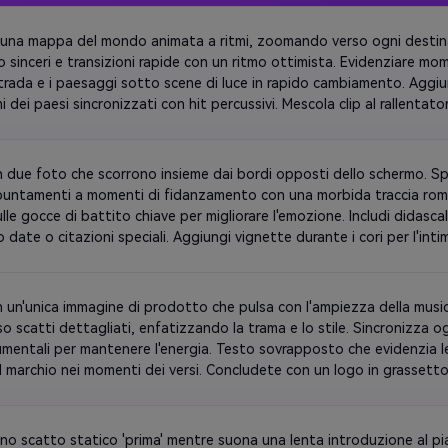
 una mappa del mondo animata a ritmi, zoomando verso ogni destina
o sinceri e transizioni rapide con un ritmo ottimista. Evidenziare mome
strada e i paesaggi sotto scene di luce in rapido cambiamento. Aggiung
i dei paesi sincronizzati con hit percussivi. Mescola clip al rallentato
 le pause armoniche.
on due foto che scorrono insieme dai bordi opposti dello schermo. Sp
puntamenti a momenti di fidanzamento con una morbida traccia romant
ulle gocce di battito chiave per migliorare l'emozione. Includi didascal
date o citazioni speciali. Aggiungi vignette durante i cori per l'intimi
a forma di cuore mentre la melodia rallenta per segnalare la chiusura
on un'unica immagine di prodotto che pulsa con l'ampiezza della musica
o scatti dettagliati, enfatizzando la trama e lo stile. Sincronizza og
umentali per mantenere l'energia. Testo sovrapposto che evidenzia le c
 marchio nei momenti dei versi. Concludete con un logo in grassetto c
 finale del battito. Perfetto per i brand che lanciano nuove collezio
no scatto statico 'prima' mentre suona una lenta introduzione al pi