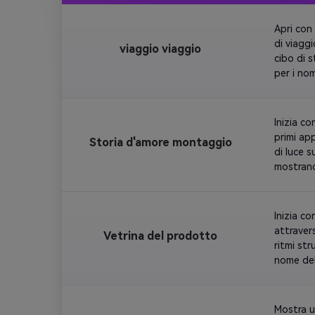
Apri con
di viaggi
viaggio viaggio
cibo di 
per i nom
abbinare
Inizia c
primi ap
Storia d'amore montaggio
di luce s
mostrano 
dissolve 
Inizia c
attravers
Vetrina del prodotto
ritmi str
nome del
la caduta
Mostra u