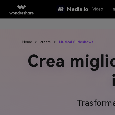
Media.io
Video
I
Home
>
creare
>
Musical Slideshows
Crea migli
Trasforma