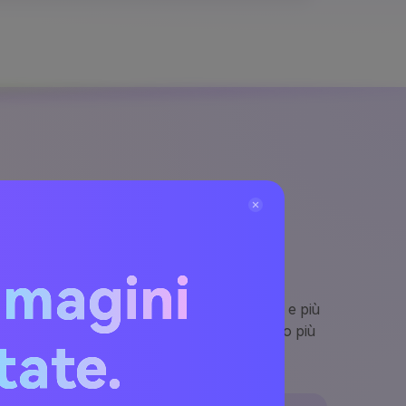
al testo
mmagini
testo in un flusso di lavoro molto più veloce e più
concetti di campagna in bozze video che sono più
itate.
ormati brevi.