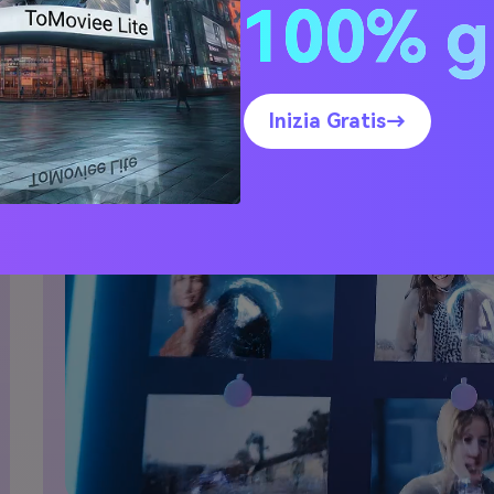
100% g
La vita in canzone: ric
Inizia Gratis→