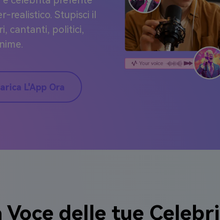
 e celebrità preferite
-realistico. Stupisci il
 cantanti, politici,
anime.
arica L'App Ora
a Voce delle tue Celebri