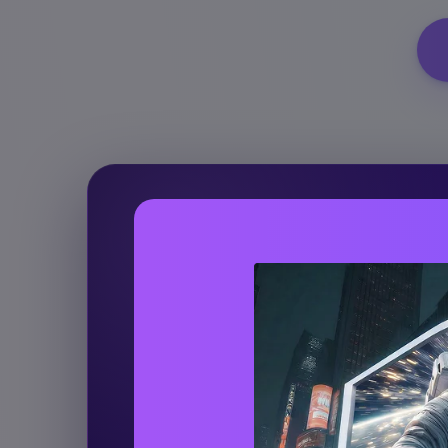
GENERATORE DI VIDEO NARRATIVI CON 
Generatore di video n
con IA
Trasforma qualsiasi sceneggiatura, stori
capitolo di un romanzo in un video narr
cinematografico con personaggi coerent