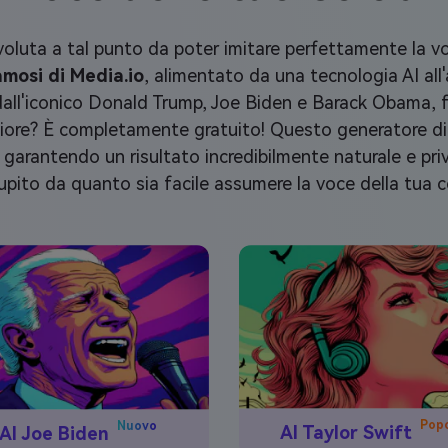
 è evoluta a tal punto da poter imitare perfettamente la
amosi di Media.io
, alimentato da una tecnologia AI all
 dall'iconico Donald Trump, Joe Biden e Barack Obama, f
igliore? È completamente gratuito! Questo generatore 
arantendo un risultato incredibilmente naturale e privo 
tupito da quanto sia facile assumere la voce della tua ce
Popo
Nuovo
AI Taylor Swift
AI Joe Biden