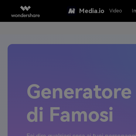
Media.io
Video
I
Generatore 
di Famosi