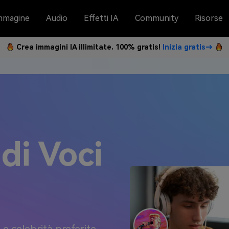
mmagine
Audio
Effetti IA
Community
Risorse
Crea immagini IA illimitate. 100% gratis!
Inizia gratis→
di Voci