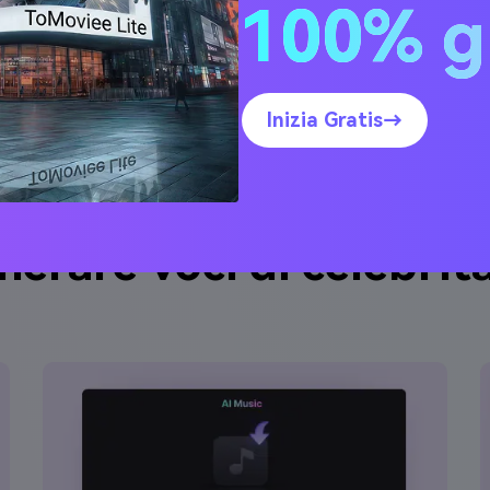
100% g
Inizia Gratis→
rare voci di celebrità