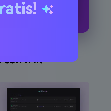
ratis!
 con l'AI?