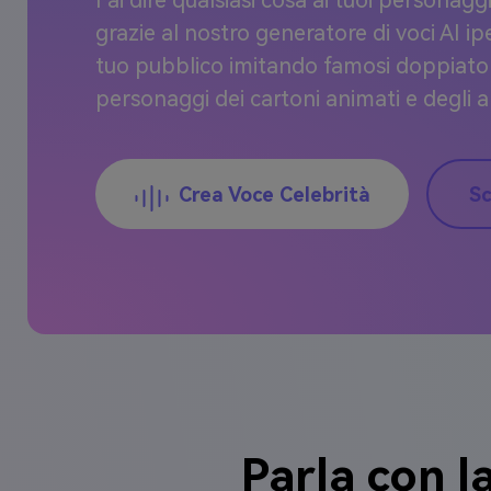
Fai dire qualsiasi cosa ai tuoi personaggi
grazie al nostro generatore di voci AI iper
tuo pubblico imitando famosi doppiatori,
personaggi dei cartoni animati e degli 
Crea Voce Celebrità
Sc
Parla con l