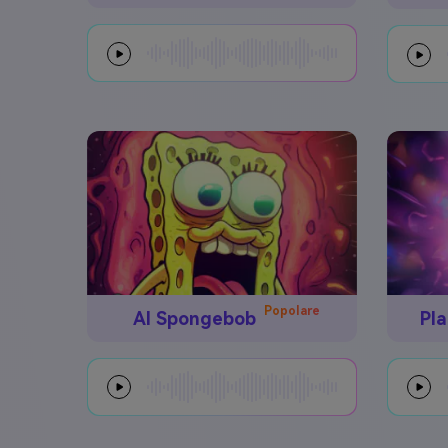
Popolare
AI Spongebob
Pla