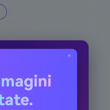
mmagini
itate.