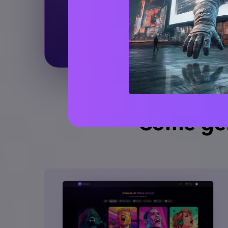
Provalo ora →
Come gene