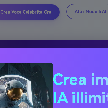
Altri Modelli AI
Crea Voce Celebrità Ora
IA
arrativi
Crea i
a di Reddit o
IA illim
ativo
i.