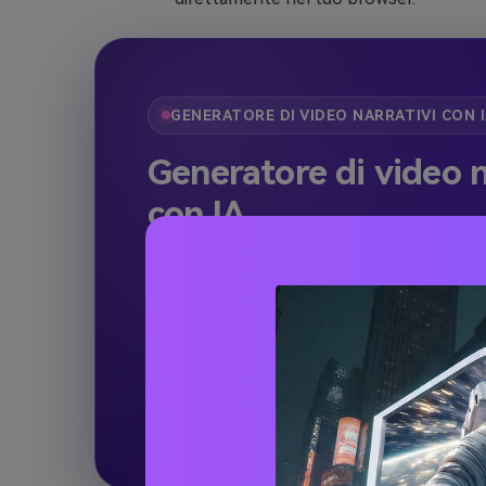
GENERATORE DI VIDEO NARRATIVI CON 
Generatore di video n
con IA
Trasforma qualsiasi sceneggiatura, stori
capitolo di un romanzo in un video narr
cinematografico con personaggi coerent
Provalo ora →