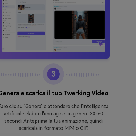
3
Genera e scarica il tuo Twerking Video
Vai
Fare clic su "Genera" e attendere che l'intelligenza
Accedi
artificiale elabori l'immagine, in genere 30-60
tuo bro
secondi. Anteprima la tua animazione, quindi
Far
scaricala in formato MP4 o GIF.
necessa