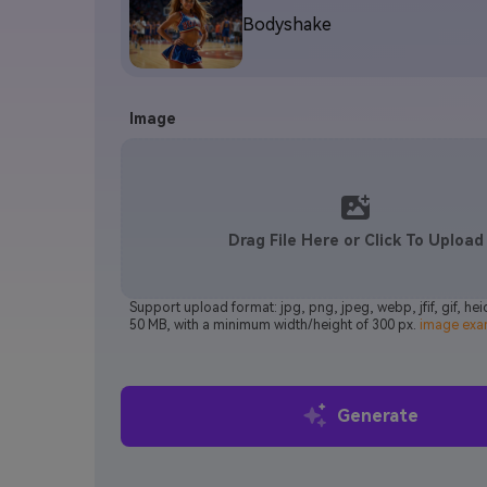
Bodyshake
Image
Drag File Here or Click To Upload
Support upload format: jpg, png, jpeg, webp, jfif, gif, he
50 MB, with a minimum width/height of 300 px.
image exa
Generate