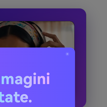
mmagini
itate.