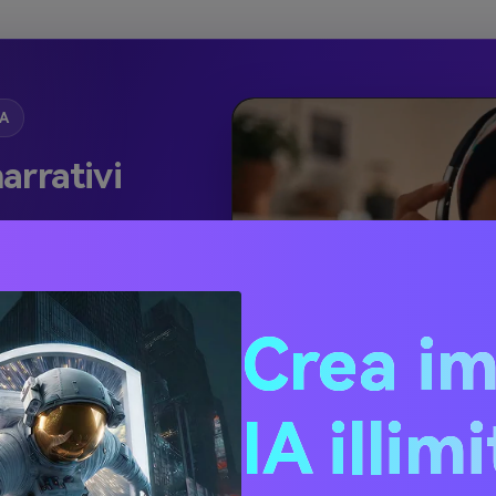
IA
arrativi
a di Reddit o
ativo
Crea i
i.
IA illim