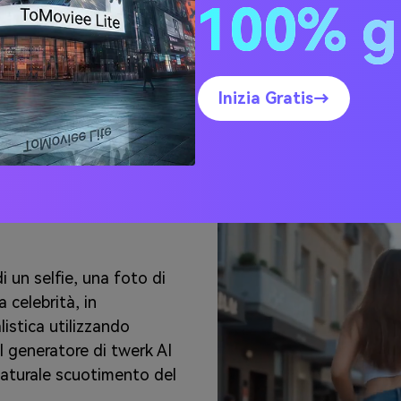
100% g
Inizia Gratis→
rator da
i un selfie, una foto di
 celebrità, in
listica utilizzando
 Il generatore di twerk AI
naturale scuotimento del