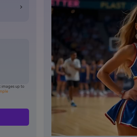
ic images up to
mple