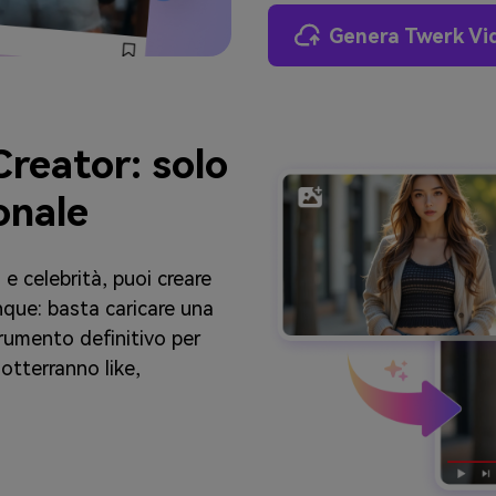
Genera Twerk Vi
reator: solo
onale
e celebrità, puoi creare
unque: basta caricare una
strumento definitivo per
otterranno like,