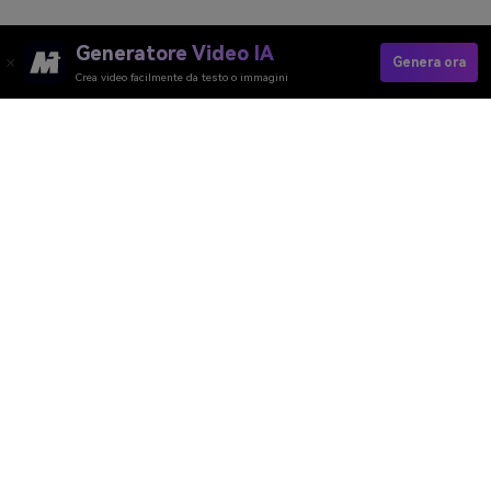
Generatore Video IA
Genera ora
Crea video facilmente da testo o immagini
Media.io Online Tools Quality Rating：
4.7 (162,357 Votes)
Generatore Video AI
Generatore Immagini AI
Generatore Musica AI