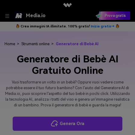
Media.io
Prova gratis
Crea immagini IA illimitate. 100% gratis!
Inizia gratis→
Home
>
Strumenti online
>
Generatore di Bebè AI
Generatore di Bebè AI
Gratuito Online
Vuoi trasformare un volto in un bebè? Oppure vuoi vedere come
potrebbe essere il tuo futuro bambino? Con l’aiuto del Generatore AI di
Media.io, puoi scoprire l’aspetto del tuo bebè in pochi click. Utilizzando
la tecnologia AI, analizza i tratti del viso e genera un’immagine realistica
di un bambino. Prova il generatore di bebè e guarda la magia!
Genera Ora