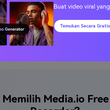
Buat video viral ya
Temukan Secara Gratis
 Kamera Web Sekarang
Tambahkan 
Memilih Media.io Fre