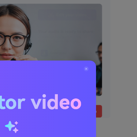
tor video
u