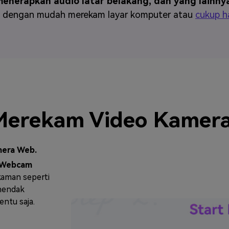
menerapkan audio latar belakang, dan yang lainny
sa dengan mudah merekam layar komputer atau
cukup h
Merekam Video Kamer
mera Web.
 Webcam
ekaman seperti
hendak
entu saja.