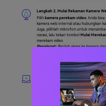
Langkah 2. Mulai Rekaman Kamera W
Pilih
kamera perekam video
. Anda bis
kamera web internal atau hubungkan kame
Juga, pilihlah mikrofon untuk menamba
narasi, lalu tekan tombol
Mulai Mereka
merekam video.
Pengingat:
Berilah akses ke kamera dan
Anda apabila diperlukan.
Langkah 3. Rekaman Video Dengan 
Anda
Bila Anda sudah puas, tekan
Stop
. Kini
mengunduh video tersebut atau
Edit
le
linimasa.