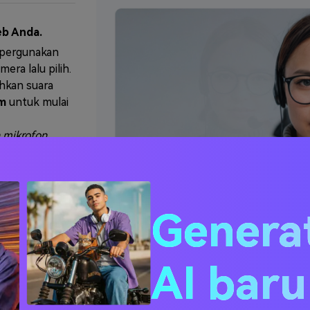
eb Anda.
a pergunakan
ra lalu pilih.
hkan suara
m
untuk mulai
 mikrofon
Genera
Kamera Web
 Anda bisa
AI bar
bih lanjut di