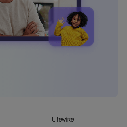
elajahi Lebih Banyak >>
ons >>