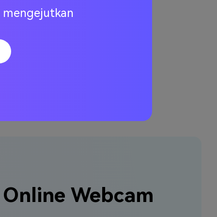
ng mengejutkan
Ke Chrome
e Online Webcam