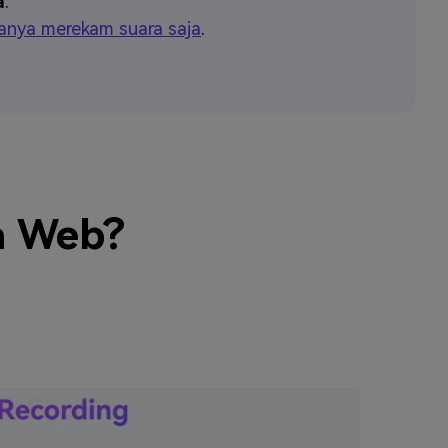
a
.
anya merekam suara saja
.
a Web?