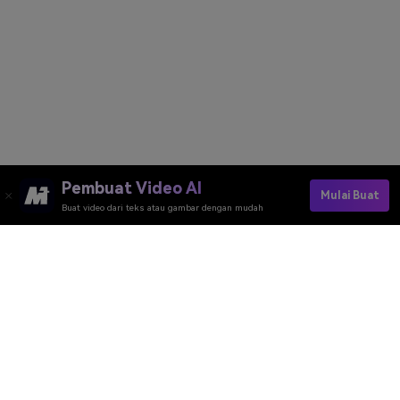
Pembuat Video AI
Mulai Buat
Buat video dari teks atau gambar dengan mudah
Alat Daring Media.io
Peringkat Kualitas:
4.7
(162,357 Votes)
Anda perlu mengedit, mengonversi, atau mengompres dan mengunduh
minimal 1 berkas untuk memberi peringkat!