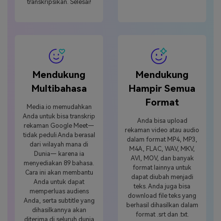
transkripsikan. Selesai!
Mendukung
Mendukung
Multibahasa
Hampir Semua
Format
Media.io memudahkan
Anda untuk bisa transkrip
Anda bisa upload
rekaman Google Meet—
rekaman video atau audio
tidak peduli Anda berasal
dalam format MP4, MP3,
dari wilayah mana di
M4A, FLAC, WAV, MKV,
Dunia— karena ia
AVI, MOV, dan banyak
menyediakan 89 bahasa.
format lainnya untuk
Cara ini akan membantu
dapat diubah menjadi
Anda untuk dapat
teks. Anda juga bisa
memperluas audiens
download file teks yang
Anda, serta subtitle yang
berhasil dihasilkan dalam
dihasilkannya akan
format .srt dan .txt.
diterima di seluruh dunia