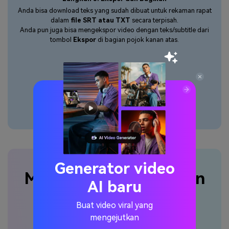
Anda bisa download teks yang sudah dibuat untuk rekaman rapat
dalam
file SRT atau TXT
secara terpisah.
Anda pun juga bisa mengekspor video dengan teks/subtitle dari
tombol
Ekspor
di bagian pojok kanan atas.
Mulai Sekarang
Generator video
Manfaat menggunakan
AI baru
Media.io untuk
Buat video viral yang
mentranskripsikan
mengejutkan