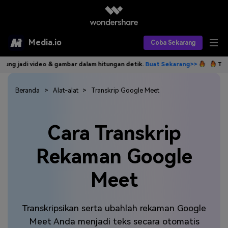
Media.io
Coba Sekarang
 jadi video & gambar dalam hitungan detik.
Buat Sekarang>>
Tulis ide
Alat AI
Produk AI
Beranda
Alat-alat
Transkrip Google Meet
AI Video
Efek AI
AI Gambar
Asisten Video AI
Cara Transkrip
AI Audio
Sumber Daya
Editor Video AI
Efek Video
Rekaman Google
Editor Gambar AI
Harga
Efek Foto
Model AI yang Didukung
Meet
Editor Audio AI
TOP
Veo3
Panduan Pengguna
Apa yang Baru
Find More Solutions >>
Transkripsikan serta ubahlah rekaman Google
Meet Anda menjadi teks secara otomatis