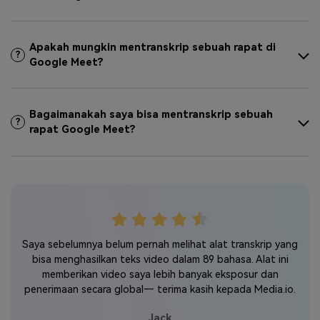
Apakah mungkin mentranskrip sebuah rapat di
?
Google Meet?
Bagaimanakah saya bisa mentranskrip sebuah
?
rapat Google Meet?
ring
S
Saya sebelumnya belum pernah melihat alat transkrip yang
 saya
me
bisa menghasilkan teks video dalam 89 bahasa. Alat ini
apat
ke d
memberikan video saya lebih banyak eksposur dan
tapa
cu
penerimaan secara global— terima kasih kepada Media.io.
p
Jack