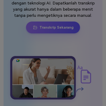
dengan teknologi AI. Dapatkanlah transkrip
Masuk
yang akurat hanya dalam beberapa menit
FAQs
Hubungi Kami
tanpa perlu mengetiknya secara manual.
Berkreasi dengan AI
Tips & Tutorial AI
Transkrip Sekarang
Postingan Terbaru
Jelajahi Lebih Banyak >>