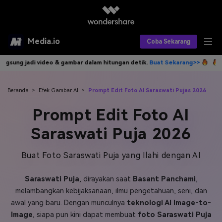
Media.io
Coba Sekarang
dalam hitungan detik.
Buat Sekarang>>
Tulis idemu, AI langsung jadi 
Alat AI
Produk AI
AI Video
Beranda
>
Efek Gambar AI
>
Prompt Edit Foto AI Saraswati Pujas 2026
Prompt Edit Foto AI
Efek AI
AI Gambar
Asisten Video AI
Saraswati Puja 2026
AI Audio
Sumber Daya
Editor Video AI
Efek Video
Buat Foto Saraswati Puja yang Ilahi dengan AI
Editor Gambar AI
Harga
Efek Foto
Model AI yang Didukung
Saraswati Puja
, dirayakan saat
Basant Panchami
,
Editor Audio AI
TOP
Veo3
Panduan Pengguna
Apa yang Baru
melambangkan kebijaksanaan, ilmu pengetahuan, seni, dan
Find More Solutions >>
awal yang baru. Dengan munculnya
teknologi AI Image-to-
Image
, siapa pun kini dapat membuat
foto Saraswati Puja