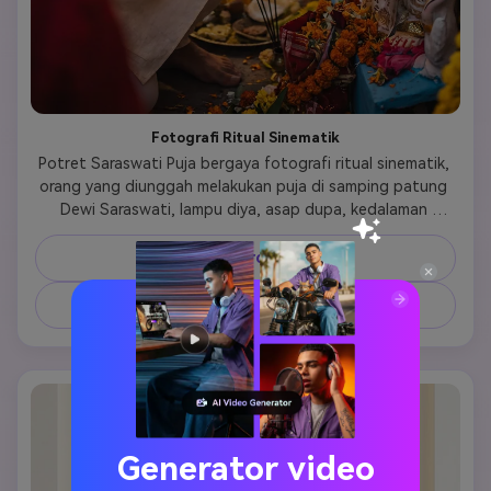
Fotografi Ritual Sinematik
Potret Saraswati Puja bergaya fotografi ritual sinematik, 
orang yang diunggah melakukan puja di samping patung 
Dewi Saraswati, lampu diya, asap dupa, kedalaman 
bidang dangkal, pencahayaan emosional, adegan festival 
yang realistis 
Salin Prompt
Buat Gambar Serupa ↗
Generator video