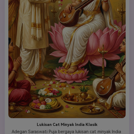
Lukisan Cat Minyak India Klasik
Adegan Saraswati Puja bergaya lukisan cat minyak India 