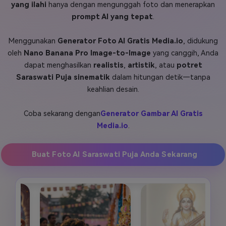
yang ilahi
hanya dengan mengunggah foto dan menerapkan
Masuk
prompt AI yang tepat
.
FAQs
Hubungi Kami
Menggunakan
Generator Foto AI Gratis Media.io
, didukung
Berkreasi dengan AI
oleh
Nano Banana Pro Image-to-Image
yang canggih, Anda
Tips & Tutorial AI
dapat menghasilkan
realistis
,
artistik
, atau
potret
Saraswati Puja sinematik
dalam hitungan detik—tanpa
Postingan Terbaru
keahlian desain.
Jelajahi Lebih Banyak >>
Coba sekarang dengan
Generator Gambar AI Gratis
Media.io
.
Buat Foto AI Saraswati Puja Anda Sekarang