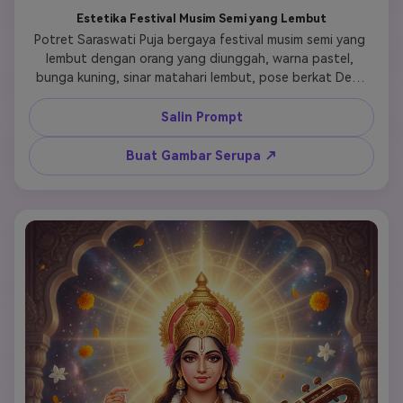
Estetika Festival Musim Semi yang Lembut
Potret Saraswati Puja bergaya festival musim semi yang 
lembut dengan orang yang diunggah, warna pastel, 
bunga kuning, sinar matahari lembut, pose berkat Dewi 
Saraswati, latar belakang bermimpi, suasana tenang dan 
spiritual 
Salin Prompt
Buat Gambar Serupa ↗