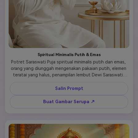
Spiritual Minimalis Putih & Emas
Potret Saraswati Puja spiritual minimalis putih dan emas, 
orang yang diunggah mengenakan pakaian putih, elemen 
teratai yang halus, penampilan lembut Dewi Saraswati, 
latar belakang bersih, gaya devosional yang elegan dan 
modern 
Salin Prompt
Buat Gambar Serupa ↗