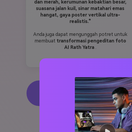
dan merah, kerumunan kebaktian besar,
suasana jalan kuil, sinar matahari emas
hangat, gaya poster vertikal ultra-
realistis."
Anda juga dapat mengunggah potret untuk
membuat
transformasi pengeditan foto
AI Rath Yatra
.
, LALU BAGIKAN SECARA IN
Ha