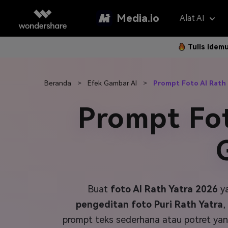
Media.io
Alat AI
Tulis idem
Asisten 
AI Vi
Beranda
>
Efek Gambar AI
>
Prompt Foto AI Rath 
Panduan P
Hapus Water
Foto Jadi 
Gan
Langkah 
Prompt Fot
Penerjemah V
Teks ke Vi
Gam
Langk
Penambah Vid
Ubah Video
Efe
Hapus Latar 
Referensi 
Pem
Klip Otomatis
Filt
Buat
foto AI Rath Yatra 2026
ya
FAQ
Subtitle Otom
2K 
pengeditan foto Puri Rath Yatra
,
Model AI yan
Pertanyaa
prompt teks sederhana atau potret ya
Sering Di
Montase Vide
New