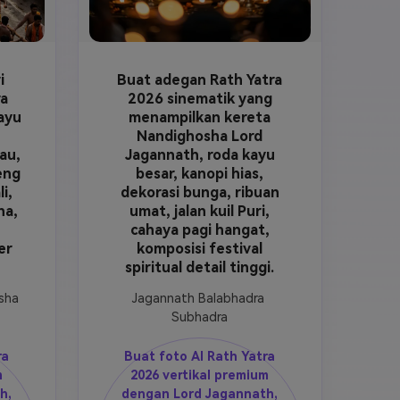
i
Buat adegan Rath Yatra
ra
2026 sinematik yang
ayu
menampilkan kereta
Nandighosha Lord
au,
Jagannath, roda kayu
eng
besar, kanopi hias,
i,
dekorasi bunga, ribuan
ha,
umat, jalan kuil Puri,
-
cahaya pagi hangat,
er
komposisi festival
spiritual detail tinggi.
sha
Jagannath Balabhadra 
Subhadra
ra
Buat foto AI Rath Yatra
m
2026 vertikal premium
h,
dengan Lord Jagannath,