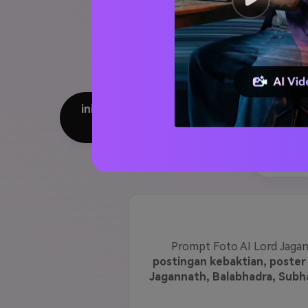
Prompt Foto AI Rath Yatra 2026 
Lord Jagannath, kebaktian Puri
yang menampilkan kereta Nandi
sine
ini membantu Anda langsung membuat potre
ke-gambar yang semp
Foto L
Prompt Foto AI Lord Jaga
postingan kebaktian, poster
Jagannath, Balabhadra, Subha