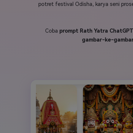
Veo3
potret festival Odisha, karya seni pr
Coba
prompt Rath Yatra ChatGP
gambar-ke-gambar