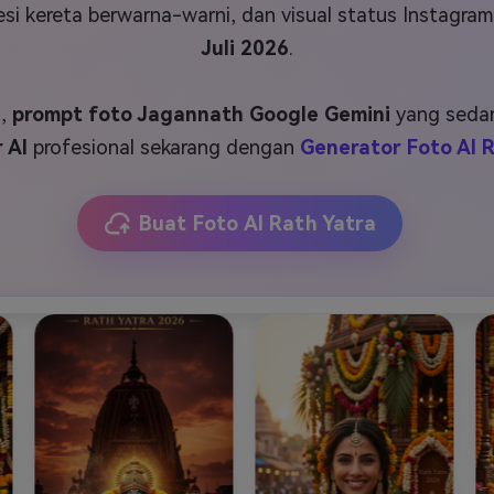
J
Vidu
Pixverse
Hailuo
Runway
osesi kereta berwarna-warni, dan visual status Instag
Juli 2026
.
Find More Soluti
T
,
prompt foto Jagannath Google Gemini
yang sedan
 AI
profesional sekarang dengan
Generator Foto AI R
Buat Foto AI Rath Yatra