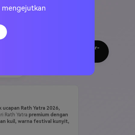
ng mengejutkan
 menginspirasi untuk merayakan
AI Jagannath Rath Yatra
premium
n, pakaian kunyit, pencahayaan
Yatra
tus media sosial, dan editan foto gambar-
 di semua perangkat.
l Kereta
k ucapan Rath Yatra 2026,
ri Rath Yatra
premium dengan
 kuil, warna festival kunyit,