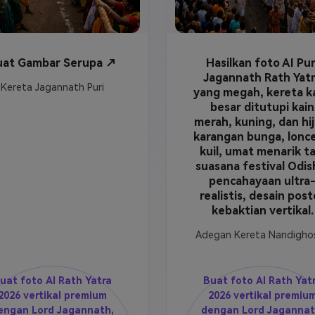
uat Gambar Serupa ↗
Hasilkan foto AI Pur
Jagannath Rath Yat
Kereta Jagannath Puri
yang megah, kereta k
besar ditutupi kain
merah, kuning, dan hij
karangan bunga, lonc
kuil, umat menarik tal
suasana festival Odis
pencahayaan ultra
realistis, desain post
kebaktian vertikal.
Adegan Kereta Nandigho
uat foto AI Rath Yatra
Buat foto AI Rath Yat
2026 vertikal premium
2026 vertikal premiu
engan Lord Jagannath,
dengan Lord Jagannat