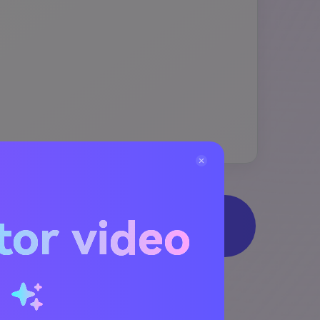
TOK, DAN HALAMAN PERAYAAN
tor video
u
tis