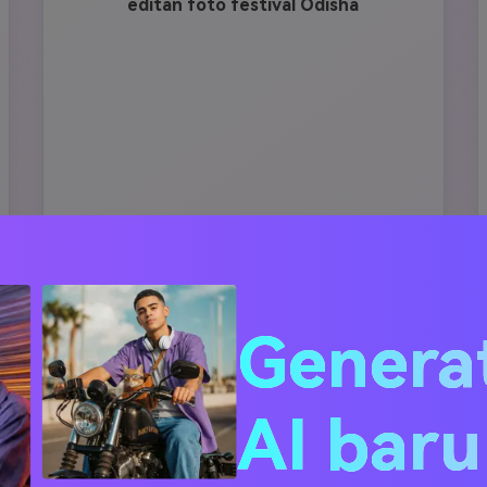
editan foto festival Odisha
STAN DI INSTAGRAM, WHATSAPP, FACEBOOK, TIK
Genera
KOMUNITAS.
AI bar
silkan Foto AI Rath Yatra Gra