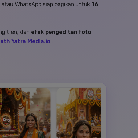
elajahi Lebih Banyak >>
ram atau WhatsApp siap bagikan untuk
16
ons >>
g tren, dan
efek pengeditan foto
ath Yatra Media.io
.