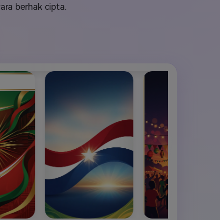
elajahi Lebih Banyak >>
cara berhak cipta.
ons >>