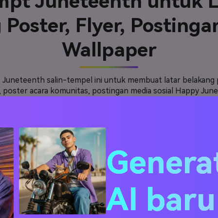
mpt Juneteenth untuk L
Poster, Flyer, Postinga
Wallpaper
Juneteenth salin-tempel ini untuk membuat latar belakang
 poster acara komunitas, postingan media sosial Happy Junet
lis untuk menghindari stereotip, karikatur, citra trauma eksplo
karya seni acara berhak cipta.
Genera
ster
Flyer Acara
Postingan Sosial
AI bar
oster Juneteenth