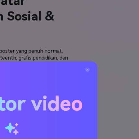
atar
n Sosial &
 poster yang penuh hormat,
eenth, grafis pendidikan, dan
itatif, segel resmi palsu, dan
tor video
Wallpaper
u