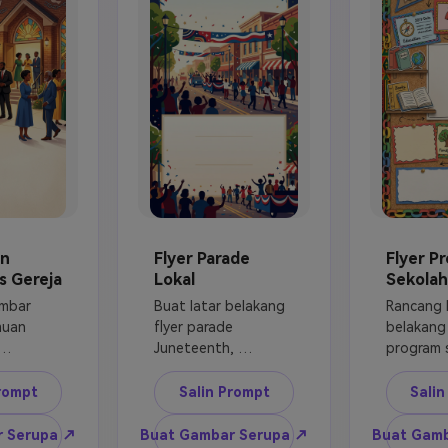
tip, 
resmi.
tanpa ga
poster 
berhak ci
a.
n
Flyer Parade
Flyer P
s Gereja
Lokal
Sekolah
mbar 
Buat latar belakang 
Rancang l
uan 
flyer parade 
belakang f
Juneteenth, 
program s
perayaan jalan 
Juneteent
 
utama, spanduk 
papan bul
rompt
Salin Prompt
Sali
la ramah, 
generik, sinar 
bintang 
 lembut, 
matahari musim 
kertas, bu
r Serupa ↗
Buat Gambar Serupa ↗
Buat Gamb