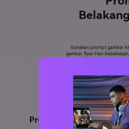
Pro
Belakang 
Gunakan prompt gambar AI 
gambar flyer Hari Kebebasan,
wallpaper. Setiap prompt ditu
Latar Belakang Po
Prompt Latar Belakang P