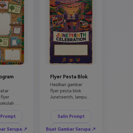
mbar 
acara berhak cipta.
pta.
rogram
Flyer Pesta Blok
Hasilkan gambar 
atar 
flyer pesta blok 
lyer 
Juneteenth, lampu 
ekolah 
jalan lingkungan, 
h, gaya 
meja piknik, speaker 
etin kelas, 
musik, malam musim 
n Prompt
Salin Prompt
potongan 
panas hangat, 
ku, kartu 
bendera dan pita 
ar Serupa ↗
Buat Gambar Serupa ↗