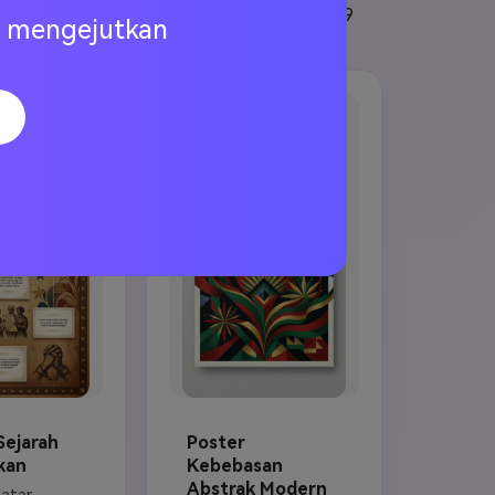
an, perayaan komunitas, dan pengumuman 19
ng mengejutkan
Sejarah
Poster
kan
Kebebasan
Abstrak Modern