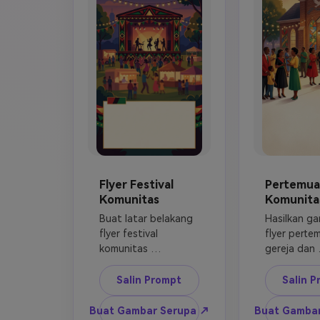
segel resmi, tanpa 
orang stereo
karya seni acara 
tanpa seni 
berhak cipta.
berhak cipt
Flyer Festival
Pertemua
Komunitas
Komunita
Buat latar belakang 
Hasilkan ga
flyer festival 
flyer pertem
komunitas 
gereja dan 
Juneteenth, 
komunitas 
panggung luar 
Juneteenth,
Salin Prompt
Salin P
ruangan, lampu 
eksterior au
hangat, stan 
cahaya emas
Buat Gambar Serupa ↗
Buat Gamba