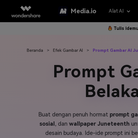
Media.io
Alat AI
Tulis idem
Asisten 
AI Vi
Beranda
>
Efek Gambar AI
>
Prompt Gambar AI J
Panduan P
Hapus Water
Foto Jadi 
Gan
Langkah 
Prompt Ga
Penerjemah V
Teks ke Vi
Gam
Langk
Penambah Vid
Ubah Video
Efe
Belaka
Hapus Latar 
Referensi 
Pem
Klip Otomatis
Filt
Buat dengan penuh hormat
prompt ga
FAQ
Subtitle Otom
2K 
sosial
, dan
wallpaper Juneteenth
unt
Model AI yan
Pertanyaa
desain budaya. Ide-ide prompt ini b
Sering Di
Montase Vide
New