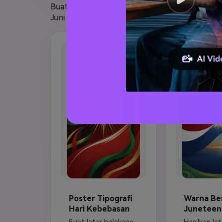
Buat latar belakang poster Juneteenth untuk
Juni dengan bahasa visual yang penuh hormat.
Poster Tipografi
Warna Be
Hari Kebebasan
Juneteen