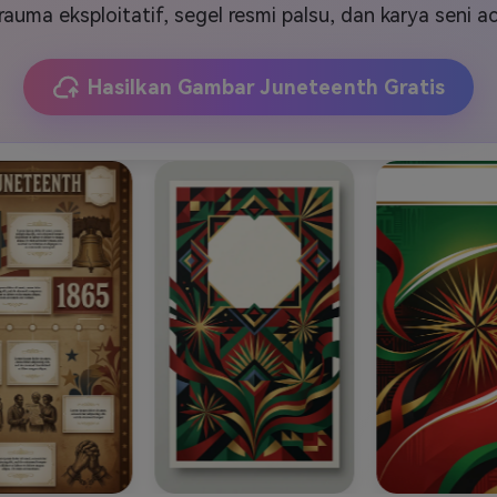
J
Vidu
Pixverse
Hailuo
Runway
trauma eksploitatif, segel resmi palsu, dan karya seni a
Find More Soluti
Hasilkan Gambar Juneteenth Gratis