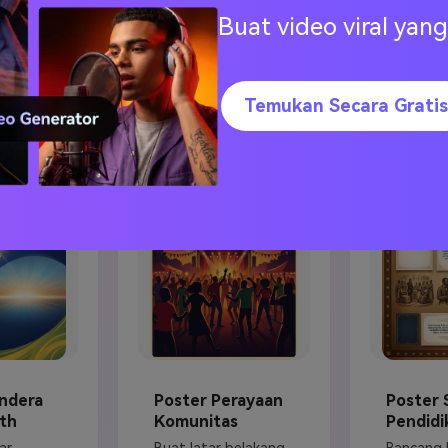
 acara Hari Kebebasan, program budaya, kampanye pendidik
Buat video viral ya
Temukan Secara Gratis
ndera
Poster Perayaan
Poster 
th
Komunitas
Pendidi