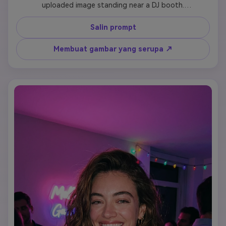
uploaded image standing near a DJ booth.

Keep the person exactly identical to the reference photo 
in facial features, skin tone, hairstyle, and body shape.

Salin prompt
Surround the scene with colorful stage lights, DJ 
equipment, crowd silhouettes, and energetic party 
Membuat gambar yang serupa ↗
lighting.

Dynamic nightlife atmosphere, cinematic motion blur, 
realistic lighting and shadows.

Photorealistic style, professional club photography, no 
cartoon, no illustration, no stylization.

The image should feel like a real moment captured at a 
live DJ party.
