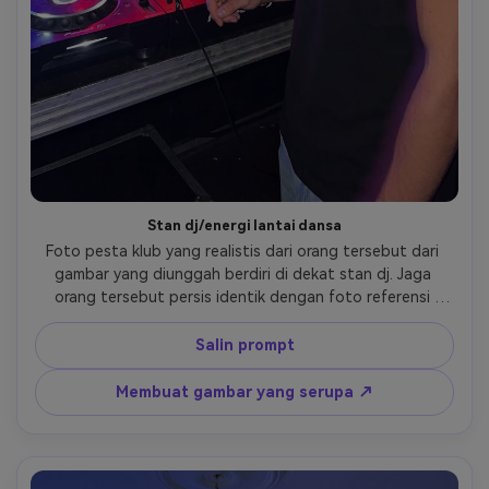
Stan dj/energi lantai dansa
Foto pesta klub yang realistis dari orang tersebut dari 
gambar yang diunggah berdiri di dekat stan dj. Jaga 
orang tersebut persis identik dengan foto referensi 
dalam hal fitur wajah, warna kulit, gaya rambut, dan 
bentuk tubuh. Kelilingi pemandangan dengan lampu 
Salin prompt
panggung berwarna-warni, peralatan dj, siluet 
kerumunan, dan pencahayaan pesta yang energik. 
Membuat gambar yang serupa ↗
Suasana kehidupan malam yang dinamis, gerakan 
sinematik kabur, pencahayaan dan bayangan yang 
realistis. Gaya fotorealistis, fotografi klub profesional, 
tidak ada kartun, tidak ada ilustrasi, tidak ada stilisasi. 