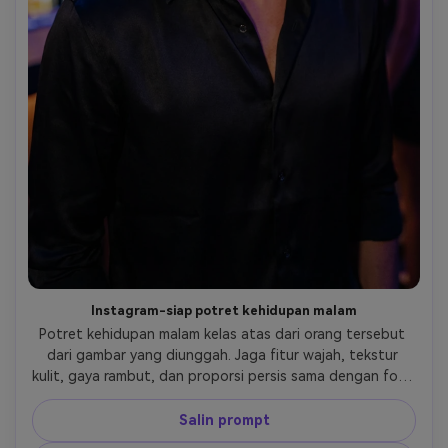
Instagram-siap potret kehidupan malam
Potret kehidupan malam kelas atas dari orang tersebut 
dari gambar yang diunggah. Jaga fitur wajah, tekstur 
kulit, gaya rambut, dan proporsi persis sama dengan foto 
referensi. Latar belakang: lampu klub malam kabur, cahaya 
neon, suasana pesta yang elegan. Fotografi potret 
Salin prompt
profesional dengan pencahayaan sinematik yang lembut 