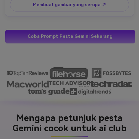
dan kedalaman bidang yang dangkal. Ultra-realistis, detail 
Membuat gambar yang serupa ↗
bersih, tidak ada kartun, tidak ada ilustrasi. Gambar akhir 
seharusnya terlihat sempurna untuk berbagi profil 
instagram atau tiktok.
Coba Prompt Pesta Gemini Sekarang
Mengapa petunjuk pesta
Gemini cocok untuk ai club