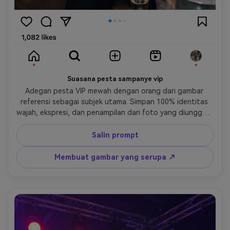
Suasana pesta sampanye vip
Adegan pesta VIP mewah dengan orang dari gambar 
referensi sebagai subjek utama. Simpan 100% identitas 
wajah, ekspresi, dan penampilan dari foto yang diunggah. 
Adegan tersebut berlangsung di ruang tunggu klub 
malam eksklusif dengan botol sampanye, tanda neon 
Salin prompt
bercahaya, lampu ungu dan biru lembut, dan suasana 
pesta kelas atas. Pakaian pesta yang bergaya, pose 
Membuat gambar yang serupa ↗
percaya diri, flash kamera alami dicampur dengan 
pencahayaan klub ambient. fotografi ultra-realistis, fokus 
tajam pada wajah, pantulan realistis, tidak ada kartun, 
tidak ada anime, tidak ada penampilan buatan. Tampak 
seperti foto pesta vip asli yang dibagikan di instagram.