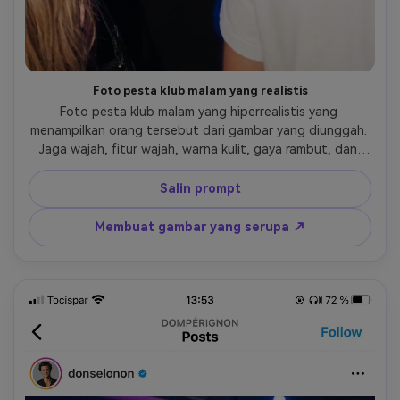
Foto pesta klub malam yang realistis
Foto pesta klub malam yang hiperrealistis yang 
menampilkan orang tersebut dari gambar yang diunggah. 
Jaga wajah, fitur wajah, warna kulit, gaya rambut, dan 
proporsi tubuh orang tersebut persis sama dengan foto 
referensi. Tempatkan orang tersebut di dalam klub malam 
Salin prompt
modern dengan lampu neon, pencahayaan LED berwarna-
warni, lantai dansa yang hidup, dan orang-orang menari di 
Membuat gambar yang serupa ↗
latar belakang. Tambahkan gelas sampanye yang realistis 
gerakan halus yang kabur karena menari dan pencahayaan 
sinematik dengan bayangan alami. Fotografi resolusi 
tinggi kualitas kamera DSLR kedalaman medan dangkal 
tekstur kulit yang realistis tidak ada gaya kartun tidak 
ada ilustrasi tidak berlebihan. Gambar akhirnya seharusnya 
terlihat seperti foto pesta asli yang diambil di klub malam.