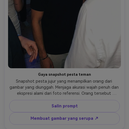
Gaya snapshot pesta teman
Snapshot pesta jujur yang menampilkan orang dari 
gambar yang diunggah. Menjaga akurasi wajah penuh dan 
ekspresi alami dari foto referensi. Orang tersebut 
menikmati pemandangan pesta santai dengan lampu 
neon, pencahayaan warna-warni yang lembut, dan 
Salin prompt
lingkungan klub atau pesta yang santai. Sudut kamera 
alami pencahayaan realistis tekstur kecil seperti foto 
Membuat gambar yang serupa ↗
pesta smartphone asli. Realisme tinggi, tidak ada filter, 