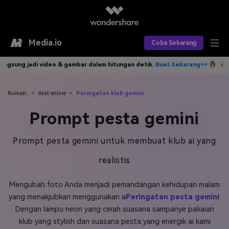
Media.io
Coba Sekarang
ar dalam hitungan detik.
Buat Sekarang>>
Tulis idemu, AI langsung jad
Alat AI
Produk AI
AI Video
Rumah.
>
Alat online
>
Peringatan klub gemini
Prompt pesta gemini
Efek AI
AI Gambar
Asisten Video AI
AI Audio
Sumber Daya
Prompt pesta gemini untuk membuat klub ai yang
Editor Video AI
Efek Video
realistis
Editor Gambar AI
Harga
Efek Foto
Model AI yang Didukung
Mengubah foto Anda menjadi pemandangan kehidupan malam
Editor Audio AI
TOP
Veo3
Panduan Pengguna
Apa yang Baru
yang menakjubkan menggunakan a
Peringatan pesta gemini
.
Find More Solutions >>
Dengan lampu neon yang cerah suasana sampanye pakaian
klub yang stylish dan suasana pesta yang energik ai kami