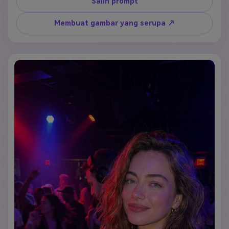
Salin prompt
bercahaya, lampu ungu dan biru lembut, dan suasana 
pesta kelas atas. Pakaian pesta yang bergaya, pose 
Membuat gambar yang serupa ↗
percaya diri, flash kamera alami dicampur dengan 
pencahayaan klub ambient. fotografi ultra-realistis, fokus 
tajam pada wajah, pantulan realistis, tidak ada kartun, 
tidak ada anime, tidak ada penampilan buatan. Tampak 
seperti foto pesta vip asli yang dibagikan di instagram.