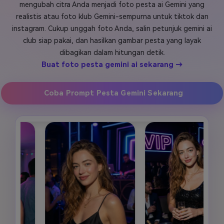
mengubah citra Anda menjadi foto pesta ai Gemini yang
Masuk
realistis atau foto klub Gemini-sempurna untuk tiktok dan
FAQs
Hubungi Kami
instagram. Cukup unggah foto Anda, salin petunjuk gemini ai
club siap pakai, dan hasilkan gambar pesta yang layak
Berkreasi dengan AI
dibagikan dalam hitungan detik.
Tips & Tutorial AI
Buat foto pesta gemini ai sekarang →
Postingan Terbaru
Coba Prompt Pesta Gemini Sekarang
Jelajahi Lebih Banyak >>