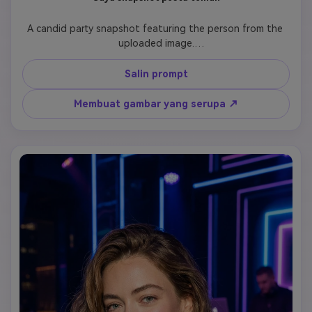
A candid party snapshot featuring the person from the 
uploaded image.

Maintain full facial accuracy and natural expression from 
the reference photo.

Salin prompt
The person is enjoying a casual party scene with neon 
lights, soft colorful lighting, and a relaxed club or party 
Membuat gambar yang serupa ↗
environment.

Natural camera angle, realistic lighting, slight grain like a 
real smartphone party photo.

High realism, no filters, no cartoon effect, no artificial 
exaggeration.

Looks like a spontaneous party photo taken by a friend.
