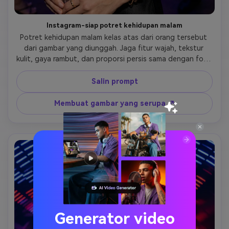
Instagram-siap potret kehidupan malam
Potret kehidupan malam kelas atas dari orang tersebut 
dari gambar yang diunggah. Jaga fitur wajah, tekstur 
kulit, gaya rambut, dan proporsi persis sama dengan foto 
referensi. Latar belakang: lampu klub malam kabur, cahaya 
neon, suasana pesta yang elegan. Fotografi potret 
Salin prompt
profesional dengan pencahayaan sinematik yang lembut 
dan kedalaman bidang yang dangkal. Ultra-realistis, detail 
Membuat gambar yang serupa ↗
bersih, tidak ada kartun, tidak ada ilustrasi. Gambar akhir 
seharusnya terlihat sempurna untuk berbagi profil 
instagram atau tiktok.
Generator video