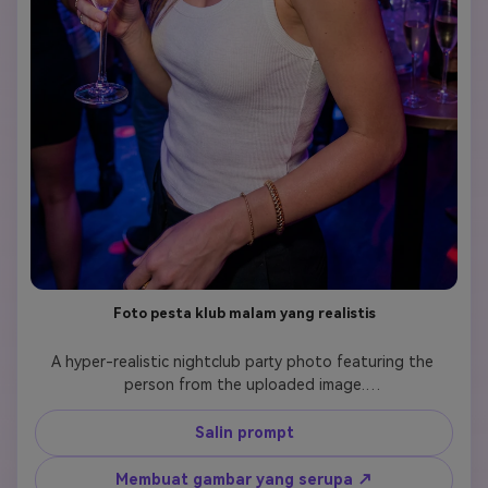
Foto pesta klub malam yang realistis
A hyper-realistic nightclub party photo featuring the 
person from the uploaded image.

Keep the person’s face, facial features, skin tone, 
hairstyle, and body proportions exactly the same as the 
Salin prompt
reference photo.

Place the person inside a modern nightclub with neon 
Membuat gambar yang serupa ↗