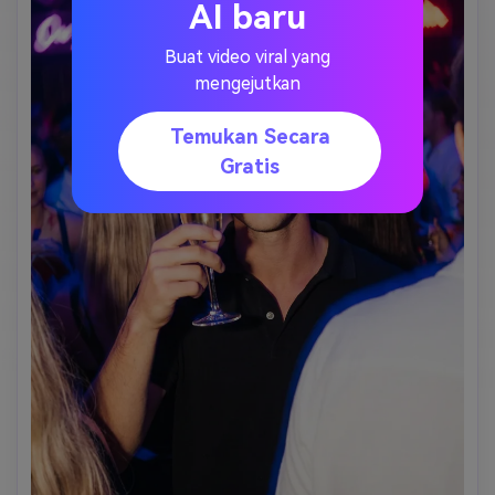
AI baru
Buat video viral yang
mengejutkan
Temukan Secara
Gratis