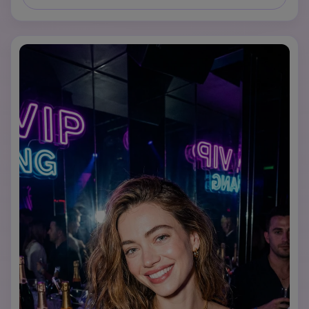
lights, colorful LED lighting, a lively dance floor, and 
people dancing in the background.

Add realistic champagne glasses, subtle motion blur from 
dancing, and cinematic lighting with natural shadows.

High-resolution photography, DSLR camera quality, 
shallow depth of field, realistic skin texture, no cartoon 
style, no illustration, no exaggeration.

The final image should look like a real party photo taken 
at a nightclub.
