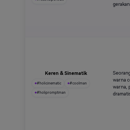
gerakan 
Seorang
Keren & Sinematik
warna c
#holicinematic
#coolman
warna, 
#holipromptman
dramatis