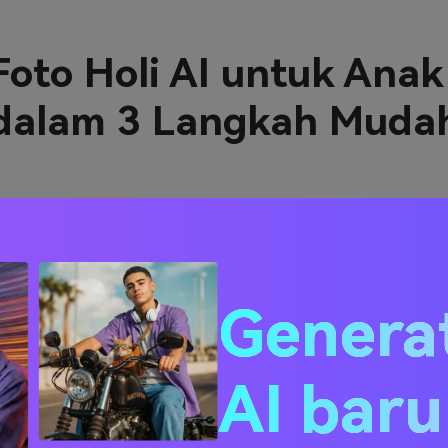
to Holi AI untuk Anak 
dalam 3 Langkah Muda
ah foto Anda menjadi potret festival Holi yang memukau me
 sinematik, dan suasana festival — semuanya online, tanpa apl
2
Genera
Unggah Foto Anda & Tempel
Prompt Holi
AI bar
Unggah selfie atau potret Anda. Kemudian
salin dan tempel salah satu
prompt Holi AI