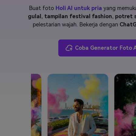
Veo3
Buat foto
Holi AI untuk pria
yang memukau 
gulal
,
tampilan festival fashion
,
potret s
pelestarian wajah. Bekerja dengan
ChatG
Coba Generator Foto A