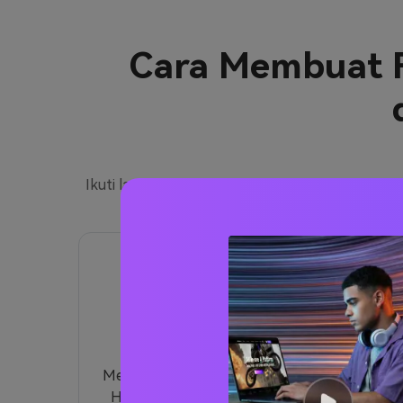
Cara Membuat Fo
Ikuti langkah-langkah cepat ini untuk mengub
warna gulal yang semarak, efek
1
Buka Generator Foto Holi AI
Kunjungi
generator foto Holi AI
di
Media.io. Alat AI ini menerapkan efek warna
Holi yang realistis pada foto Anda sambil