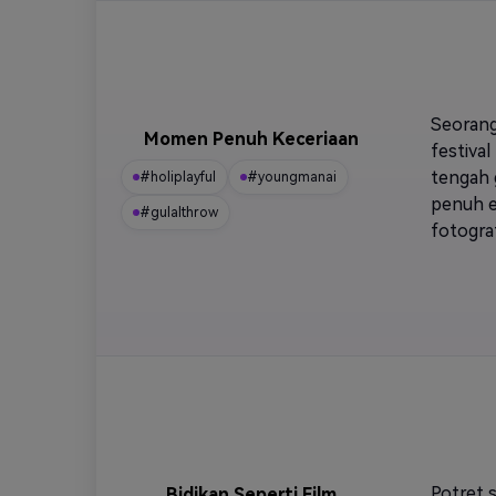
Seorang
Momen Penuh Keceriaan
festiva
tengah 
#holiplayful
#youngmanai
penuh en
#gulalthrow
fotogra
Potret 
Bidikan Seperti Film