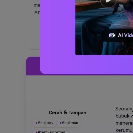
mempertahankan wajah, fitur, dan identitas
Anda — sempurna untuk membuat potret
Holi viral secara instan.
Gaya
Pr
Seorang
Cerah & Tampan
bubuk w
meneran
#holiboy
#holiman
kerumun
#festivalportrait