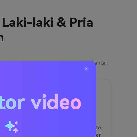
Laki-laki & Pria
h
nggunakan
prompt Holi AI untuk pria
. Tambahkan
ikasi atau keahlian pengeditan.
3
tor video
Hasilkan & Unduh Foto Holi
Anda
u
Klik
Hasilkan
untuk melihat pratinjau foto
Holi Anda secara instan. AI akan merender