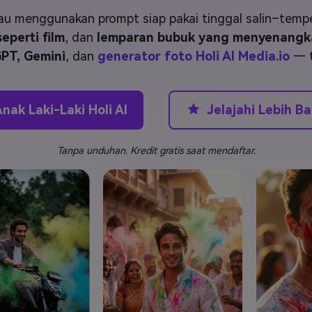
J
Vidu
Pixverse
Hailuo
Runway
menggunakan prompt siap pakai tinggal salin–tempel. 
eperti film
, dan
lemparan bubuk yang menyenangk
Find More Soluti
PT, Gemini
, dan
generator foto Holi AI Media.io
— t
Jelajahi Lebih B
nak Laki-Laki Holi AI
Tanpa unduhan. Kredit gratis saat mendaftar.