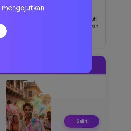
warna-warna semarak, bubuk gulal
ng mengejutkan
realistis, dan suasana festival sambil
menjaga wajah Anda tidak berubah. Unduh
dalam HD — bebas tanda air — dan bagikan
di Instagram atau TikTok.
Pratinjau
Salin
Salin