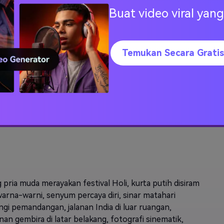
untuk pria
siap pakai kami di bawah — pilih
Buat video viral ya
dari gaya seperti ledakan gulal sinematik,
tampilan festival fashion, bidikan seperti
film, atau lemparan bubuk yang
Temukan Secara Gratis
menyenangkan.
ompt Holi AI untuk Anak Laki-laki & Pria
 pria muda merayakan festival Holi, kurta putih disiram
arna-warni, senyum percaya diri, sinar matahari
gi pemandangan, jalanan India di luar ruangan,
an gembira di latar belakang, fotografi sinematik,