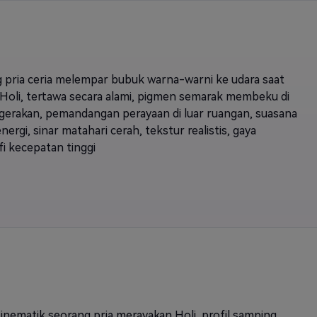
 pria ceria melempar bubuk warna-warni ke udara saat
l Holi, tertawa secara alami, pigmen semarak membeku di
gerakan, pemandangan perayaan di luar ruangan, suasana
ergi, sinar matahari cerah, tekstur realistis, gaya
fi kecepatan tinggi
sinematik seorang pria merayakan Holi, profil samping,