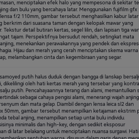
masan, menciptakan efek halo yang mempesona di sekitar te
njing dan bulu yang bercahaya latar. Menggunakan fujifilm gfx
lensa f/2 110mm, gambar tersebut menghasilkan kabur latar
g berkrim dari suasana taman dengan kelopak mawar yang
. Tekstur detail butiran kertas, segel lilin, dan lapisan tiga wa
angat tajam. Perspektifnya bersudut rendah, setingkat mata
anjing, menekankan perawakannya yang pendek dan ekspres
hagia. Hijau dan merah yang cerah menciptakan skema warna
ap, melambangkan cinta dan kegembiraan yang segar.
samoyed putih halus duduk dengan bangga di lanskap bersalj
i, dikelilingi oleh hati kertas merah yang tersebar yang kontr
salju putih. Pencahayaannya terang dan alami, memantulkan s
ertindak sebagai cahaya pengisi alami, menerangi wajah anjing
rsenyum dan mata gelap. Diambil dengan lensa leica sl2 dan
x 50mm, gambar tersebut menampilkan ketajaman ekstrim 
da tebal anjing, menampilkan setiap untai bulu individu.
sinya minimalis dan high-key, dengan sedikit eksposur
han di latar belakang untuk menciptakan nuansa surgawi. Hati
emberikan sentuhan warna, disusun dalam garis depan men