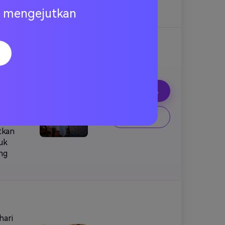
ine
ng mengejutkan
h
u
n
Menyalin.
an-
tik-
Buat.
n
tkan
ruk
ng
hari