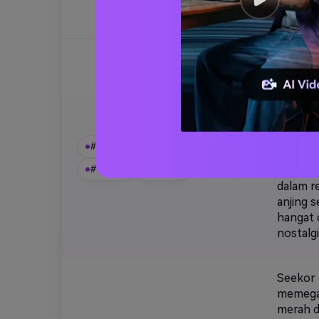
romanti
modern
Seorang
kecil P
tunggal
diteran
Tanggal Paris dalmatian
lampu j
nikon z
# dalmatian
# paris
# Kafe
jalan b
bintik 
# Elegan
# Malam
dalam r
anjing s
hangat 
nostalgi
Seekor c
memegan
merah d