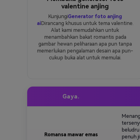
valentine anjing
Kunjungi
Generator foto anjing
ai
Dirancang khusus untuk tema valentine.
Alat kami memudahkan untuk
menambahkan bakat romantis pada
gambar hewan peliharaan apa pun tanpa
memerlukan pengalaman desain apa pun-
cukup buka alat untuk memulai.
Gaya.
Menangk
terseny
beludru
Romansa mawar emas
penuh j