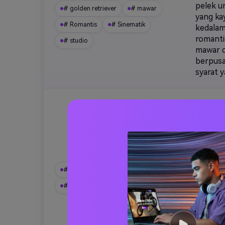
pelek u
# golden retriever
# mawar
yang ka
# Romantis
# Sinematik
kedalam
romanti
# studio
mawar d
berpusa
syarat 
Bayangk
menggem
halus, 
berwarn
oleh di
Frenchie cupid mimpi
kerutan
menggun
# Bulldog Prancis
# cupid
berbent
# aneh
# pastel
# Lucu
benar b
estetik
anjing 