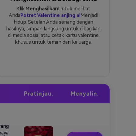
Klik.
Menghasilkan
Untuk melihat
Anda
Potret Valentine anjing ai
Menjadi
hidup. Setelah Anda senang dengan
hasilnya, simpan langsung untuk dibagikan
di media sosial atau cetak kartu valentine
khusus untuk teman dan keluarga.
Pratinjau.
Menyalin.
yang
haya