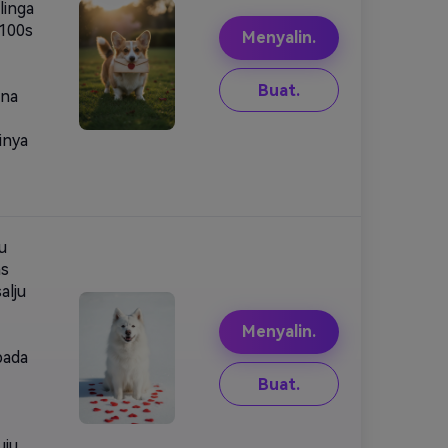
linga
 100s
Menyalin.
Buat.
rna
inya
u
as
alju
Menyalin.
pada
Buat.
uju