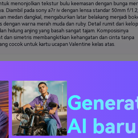
ntuk menonjolkan tekstur bulu keemasan dengan bunga me
ya. Diambil pada sony a7r iv dengan lensa standar 50mm f/1.2
an medan dangkal, mengaburkan latar belakang menjadi bok
s dengan warna merah muda dan ruby. Detail rumit dari kelo
an hidung anjing yang basah sangat tajam. Komposisinya
t dan simetris membangkitkan kehangatan dan cinta tanpa
yang cocok untuk kartu ucapan Valentine kelas atas.
an pemandangan aneh yang menampilkan bulldog Prancis
askan yang mengenakan sayap cupid berbulu putih kecil d
bertengger di atas kursi berlengan beludru vintage di ruangan
a pink pastel. Pencahayaannya halus dan melamun, diciptaka
ffuser softbox yang memberikan bayangan lembut, menonjol
Genera
 di wajah anjing dan tekstur kain. Diambil dengan canon eos r
akan lensa sudut lebar 35mm untuk menangkap balon
uk hati yang mengambang di sekitarnya. Palet warnanya ben
AI bar
erwarna pink pastel, krim, dan putih lembut, menciptakan
a berwarna permen. Tekstur definisi tinggi pada bulu dan bulu
yang halus sangat penting. Suasana keseluruhannya lucu,