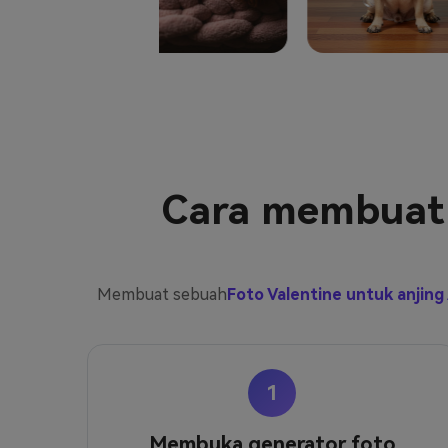
Cara membuat f
Membuat sebuah
Foto Valentine untuk anjing
1
Membuka generator foto