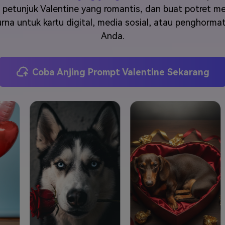
J
Vidu
Pixverse
Hailuo
Runway
h petunjuk Valentine yang romantis, dan buat potret 
rna untuk kartu digital, media sosial, atau penghorma
Find More Soluti
Anda.
Coba Anjing Prompt Valentine Sekarang