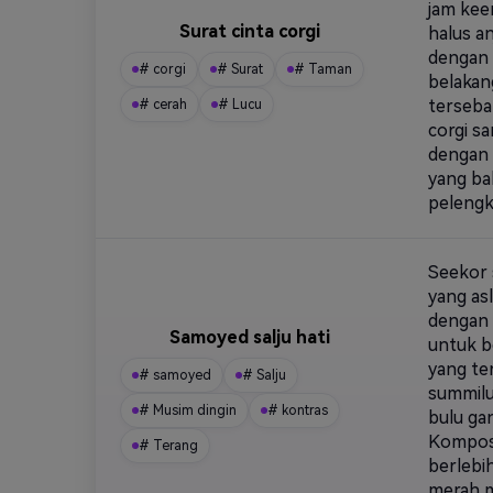
jam kee
Surat cinta corgi
halus a
dengan 
# corgi
# Surat
# Taman
belakan
tersebar
# cerah
# Lucu
corgi s
dengan 
yang ba
pelengk
Seekor 
yang asl
dengan 
Samoyed salju hati
untuk b
yang te
# samoyed
# Salju
summilu
# Musim dingin
# kontras
bulu gan
Komposi
# Terang
berlebi
merah m