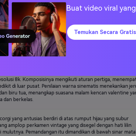
s, dan lucu yang menawan, sempurna untuk kampanye valent
Buat video viral ya
.
 dalmatian yang canggih duduk dengan anggun di meja bistro
Temukan Secara Gratis
aris yang dihiasi dengan taplak meja putih renyah, mawar mera
 di dalam vas kristal, dan kue berbentuk hati. Pemandangan it
gi oleh cahaya keemasan yang hangat dari lampu gantung dan
alan, menciptakan suasana senja yang romantis. Difoto denga
9 dan lensa potret 85mm, latar belakangnya menampilkan jal
erbatu yang kabur dan lampu kota yang jauh dalam bokeh. Bin
hitam anjing kontras tajam dengan bulu putih, yang ditampilka
esolusi 8k. Komposisinya mengikuti aturan pertiga, menempa
edikit di luar pusat. Penilaian warna sinematis menekankan je
dan biru tua, menangkap suasana malam kencan valentine ya
a dan berkelas.
orgi yang antusias berdiri di atas rumput hijau yang subur
g amplop perkamen vintage yang disegel dengan hati lilin
i mulutnya. Pemandangan itu dimandikan di bawah sinar mata