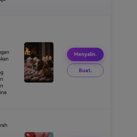
,
ngan
Menyalin.
akan
Buat.
ng
an
an
ine
erah