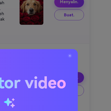
Menyalin.
rah
,
eh
Buat.
pak
an
n
kan
tor video
Menyalin.
5
ar-
Buat.
u