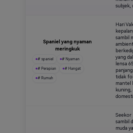
subjek,
Hari Va
kepalany
sambil 
Spaniel yang nyaman
ambient
meringkuk
berkedi
yang da
# spaniel
# Nyaman
lensa 6
# Perapian
# Hangat
panjang
tidak f
# Rumah
mantel 
kuning,
domesti
Seekor 
sambil 
muda ya