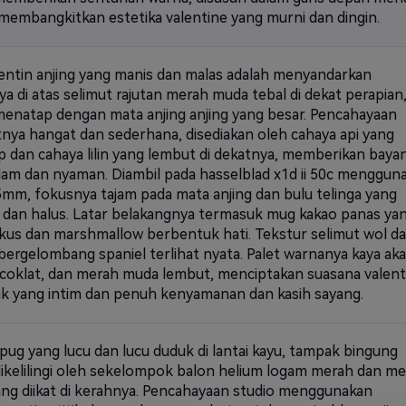
 membangkitkan estetika valentine yang murni dan dingin.
lentin anjing yang manis dan malas adalah menyandarkan
a di atas selimut rajutan merah muda tebal di dekat perapian
menatap dengan mata anjing anjing yang besar. Pencahayaan
nya hangat dan sederhana, disediakan oleh cahaya api yang
p dan cahaya lilin yang lembut di dekatnya, memberikan baya
lam dan nyaman. Diambil pada hasselblad x1d ii 50c menggun
5mm, fokusnya tajam pada mata anjing dan bulu telinga yang
 dan halus. Latar belakangnya termasuk mug kakao panas ya
okus dan marshmallow berbentuk hati. Tekstur selimut wol d
bergelombang spaniel terlihat nyata. Palet warnanya kaya ak
 coklat, dan merah muda lembut, menciptakan suasana valent
k yang intim dan penuh kenyamanan dan kasih sayang.
pug yang lucu dan lucu duduk di lantai kayu, tampak bingung
dikelilingi oleh sekelompok balon helium logam merah dan m
ng diikat di kerahnya. Pencahayaan studio menggunakan