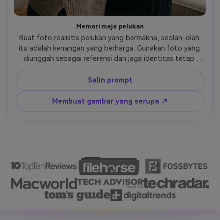
Memori meja pelukan
Buat foto realistis pelukan yang bermakna, seolah-olah 
itu adalah kenangan yang berharga. Gunakan foto yang 
diunggah sebagai referensi dan jaga identitas tetap 
tidak berubah. Pelukan itu harus terasa pribadi, hangat, 
dan tulus. Pencahayaan lembut suasana nyaman 
Salin prompt
kedalaman lapangan lembut gaya fotografi fotorealistis 
tidak ada kartun tidak ada ilustrasi tidak ada efek buatan.
Membuat gambar yang serupa ↗