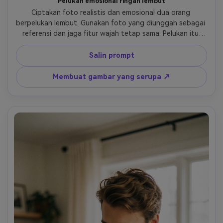
Pelukan emosional ringan lembut
Ciptakan foto realistis dan emosional dua orang 
berpelukan lembut. Gunakan foto yang diunggah sebagai 
referensi dan jaga fitur wajah tetap sama. Pelukan itu 
harus terasa tenang, menenangkan, dan sangat 
emosional. Pencahayaan difusi lembut warna hangat 
Salin prompt
bayangan halus ekspresi santai kontak tubuh alami gaya 
fotorealistis dengan kelembutan sinematis tanpa kartun 
Membuat gambar yang serupa ↗
tanpa ilustrasi tanpa berlebihan.