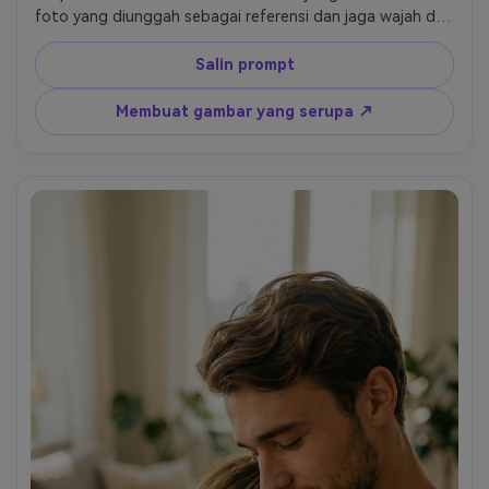
foto yang diunggah sebagai referensi dan jaga wajah dan 
identitas tetap tidak berubah. Pelukan itu harus terasa 
spontan dan tidak berpose, seperti momen yang 
Salin prompt
tertangkap secara tidak sengaja. Pencahayaan luar 
ruangan alami gerakan sedikit kabur posisi kasual gaya 
Membuat gambar yang serupa ↗
fotografi jalanan fotorealistis tidak ada kartun tidak ada 
ilustrasi tidak ada pose buatan.