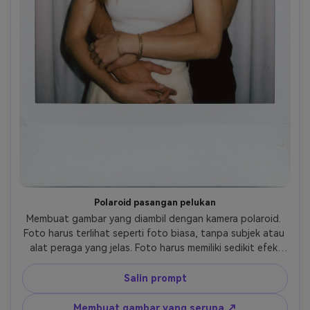
Polaroid pasangan pelukan
Membuat gambar yang diambil dengan kamera polaroid. 
Foto harus terlihat seperti foto biasa, tanpa subjek atau 
alat peraga yang jelas. Foto harus memiliki sedikit efek 
kabur dan sumber pencahayaan yang konsisten, seperti 
kilat di ruangan gelap, menyebar di seluruh foto. Jangan 
Salin prompt
mengubah wajah. Mengganti latar belakang di belakang 
keduanya dengan tirai putih. Pria itu memeluknya dari 
Membuat gambar yang serupa ↗