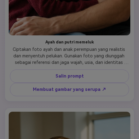
Ayah dan putri memeluk
Ciptakan foto ayah dan anak perempuan yang realistis 
dan menyentuh pelukan. Gunakan foto yang diunggah 
sebagai referensi dan jaga wajah, usia, dan identitas 
persis sama. Pelukan harus terasa alami, protektif, dan 
hangat secara emosional. Ekspresi harus menunjukkan 
Salin prompt
cinta, kepercayaan, dan hubungan keluarga. Bahasa 
tubuh yang nyaman tidak ada posisi yang canggung. 
Membuat gambar yang serupa ↗
Gambar fotorealistis pencahayaan lembut tekstur kulit 
realistis. Tidak ada gaya kartun tidak berlebihan tidak ada 
distorsi.