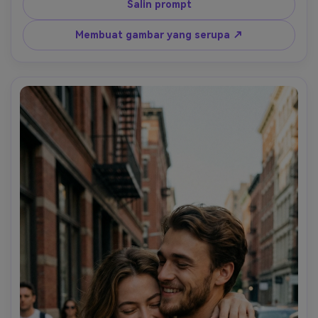
terlihat secara alami lebih muda tetapi jelas orang yang 
Salin prompt
sama. Warna vintage lembut warna hangat tekstur film 
halus sorotan sedikit pudar. Pelukan harus terasa lembut, 
Membuat gambar yang serupa ↗
aman, dan menenangkan secara emosional. Gaya fotografi 
vintage fotorealistis. Tidak ada kartun, tidak ada ilustrasi, 
tidak ada distorsi.