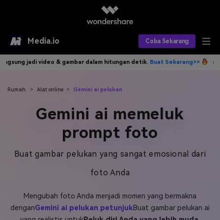
Media.io
Coba Sekarang
am hitungan detik.
Buat Sekarang>>
Tulis idemu, AI langsung jadi vid
Alat AI
Produk AI
AI Video
Rumah.
>
Alat online
>
Gemini ai pelukan
Gemini ai memeluk
Efek AI
AI Gambar
Asisten Video AI
prompt foto
AI Audio
Sumber Daya
Editor Video AI
Efek Video
Buat gambar pelukan yang sangat emosional dari
Editor Gambar AI
Harga
Efek Foto
Model AI yang Didukung
foto Anda
Editor Audio AI
TOP
Veo3
Panduan Pengguna
Apa yang Baru
Mengubah foto Anda menjadi momen yang bermakna
Find More Solutions >>
dengan
Gemini ai pelukan petunjuk
Buat gambar pelukan ai
yang realistis untuk
Peluk diri Anda yang lebih muda
,