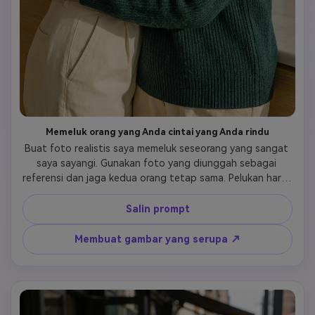
Memeluk orang yang Anda cintai yang Anda rindu
Buat foto realistis saya memeluk seseorang yang sangat 
saya sayangi. Gunakan foto yang diunggah sebagai 
referensi dan jaga kedua orang tetap sama. Pelukan harus 
terasa emosional, menghibur, dan tulus. Kontak tubuh 
alami postur santai ekspresi wajah lembut. Gaya 
Salin prompt
fotorealistis dengan pencahayaan alami dan proporsi 
realistis. Tidak ada kartun tidak ada ilustrasi tidak ada 
Membuat gambar yang serupa ↗
efek buatan.