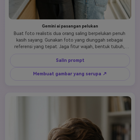
Gemini ai pasangan pelukan
Buat foto realistis dua orang saling berpelukan penuh 
kasih sayang. Gunakan foto yang diunggah sebagai 
referensi yang tepat. Jaga fitur wajah, bentuk tubuh, 
warna kulit, dan identitas kedua orang tetap tidak 
berubah. Pelukan harus terasa intim dan alami, dengan 
Salin prompt
penempatan lengan yang lembut dan kontak tubuh yang 
erat. Ekspresi harus menunjukkan kasih sayang, 
Membuat gambar yang serupa ↗
kehangatan, dan kedekatan emosional. Gaya fotografi 
fotorealistis, pencahayaan alami, komposisi seimbang. 
Tidak ada stilisasi, tidak ada kartun, tidak ada pose 
buatan.