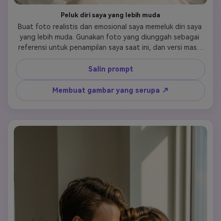
Peluk diri saya yang lebih muda
Buat foto realistis dan emosional saya memeluk diri saya 
yang lebih muda. Gunakan foto yang diunggah sebagai 
referensi untuk penampilan saya saat ini, dan versi masa 
kecil saya yang secara alami terlihat lebih muda tetapi 
jelas orang yang sama. Jaga fitur wajah, warna kulit, dan 
Salin prompt
identitas tetap konsisten dan dapat dikenali. Pelukan 
harus terasa hangat, lembut, dan nyaman, dengan kontak 
Membuat gambar yang serupa ↗
tubuh alami dan postur santai. Kedua ekspresi harus 
menunjukkan koneksi yang tenang aman dan emosional. 
Gaya fotorealistis, pencahayaan alami yang lembut, 
proporsi realistis. Tidak ada kartun, tidak ada ilustrasi, 
tidak ada berlebihan, tidak ada distorsi.