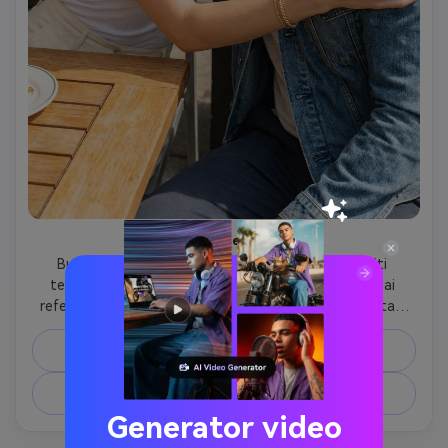
Pelukan selebriti
Buat foto realistis saya memeluk seorang selebriti 
terkenal. Gunakan foto saya yang diunggah sebagai 
referensi dan jaga fitur wajah dan identitas saya tetap 
tidak berubah. Selebriti itu seharusnya terlihat mudah 
dikenali namun alami. Pelukan harus terasa ramah dan 
Salin prompt
santai, tidak dipentaskan atau dibesar-besarkan. Gaya 
fotografi fotorealistis dengan cahaya alami. Tidak ada 
Membuat gambar yang serupa ↗
kartun, tidak ada ilustrasi, tidak ada distorsi.
Generator video