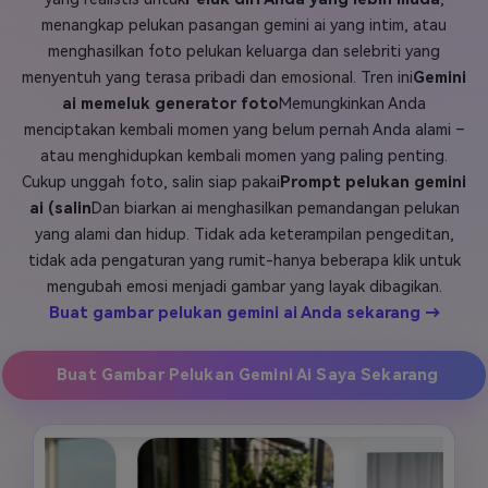
menangkap pelukan pasangan gemini ai yang intim, atau
Masuk
FAQs
Hubungi Kami
menghasilkan foto pelukan keluarga dan selebriti yang
menyentuh yang terasa pribadi dan emosional. Tren ini
Gemini
Berkreasi dengan AI
ai memeluk generator foto
Memungkinkan Anda
Tips & Tutorial AI
menciptakan kembali momen yang belum pernah Anda alami –
atau menghidupkan kembali momen yang paling penting.
Postingan Terbaru
Cukup unggah foto, salin siap pakai
Prompt pelukan gemini
ai (salin
Dan biarkan ai menghasilkan pemandangan pelukan
Jelajahi Lebih Banyak >>
yang alami dan hidup. Tidak ada keterampilan pengeditan,
tidak ada pengaturan yang rumit-hanya beberapa klik untuk
mengubah emosi menjadi gambar yang layak dibagikan.
Buat gambar pelukan gemini ai Anda sekarang →
Buat Gambar Pelukan Gemini Ai Saya Sekarang