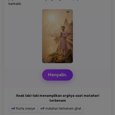
berbakti.
Menyalin.
Anak laki-laki menampilkan arghya saat matahari
terbenam
# Kurta oranye
# matahari terbenam ghat