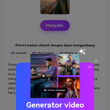
Menyalin.
Potret malam chhath dengan diyas mengambang
# anarkali
# ritual malam
#refleksi air
Potret malam 4k yang sangat realistis: seorang gadis berpakaian
anarkali bordir berdiri di sungai selama puja chhath, memegang
soop dengan diya yang menyala. Diyas mengambang
mengelilinginya, air memantulkan cahaya keemasan. Wajahnya
identik dengan foto referensi. Latar belakang menunjukkan
penyembah dan ghat kuil. Bokeh sinematis, kualitas hdr, suasana
hati yang sangat berbakti.
Generator video