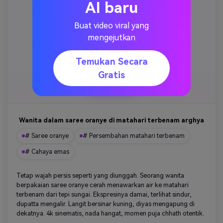
AI baru
Buat video viral yang
mengejutkan
Temukan Secara
Gratis
Menyalin.
Wanita dalam saree oranye di matahari terbenam arghya
# Saree oranye
# Persembahan matahari terbenam
# Cahaya emas
Tetap wajah persis seperti yang diunggah. Seorang wanita
berpakaian saree oranye cerah menawarkan air ke matahari
terbenam dari tepi sungai. Ekspresinya damai, terlihat sindur,
dupatta mengalir. Langit bersinar kuning, diyas mengapung di
dekatnya. 4k sinematis, nada hangat, momen puja chhath otentik.