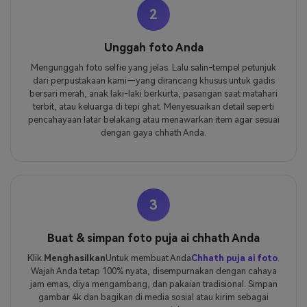
2
Unggah foto Anda
Mengunggah foto selfie yang jelas. Lalu salin-tempel petunjuk
dari perpustakaan kami—yang dirancang khusus untuk gadis
bersari merah, anak laki-laki berkurta, pasangan saat matahari
terbit, atau keluarga di tepi ghat. Menyesuaikan detail seperti
pencahayaan latar belakang atau menawarkan item agar sesuai
dengan gaya chhath Anda.
3
Buat & simpan foto puja ai chhath Anda
Klik.
Menghasilkan
Untuk membuat Anda
Chhath puja ai foto
.
Wajah Anda tetap 100% nyata, disempurnakan dengan cahaya
jam emas, diya mengambang, dan pakaian tradisional. Simpan
gambar 4k dan bagikan di media sosial atau kirim sebagai