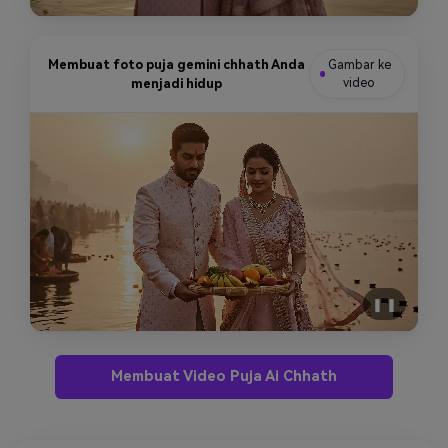
Membuat foto puja gemini chhath Anda
Gambar ke
menjadi hidup
video
❚ ❚
Membuat Video Puja Ai Chhath