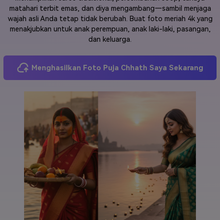
matahari terbit emas, dan diya mengambang—sambil menjaga
Masuk
wajah asli Anda tetap tidak berubah. Buat foto meriah 4k yang
FAQs
Hubungi Kami
menakjubkan untuk anak perempuan, anak laki-laki, pasangan,
dan keluarga.
Berkreasi dengan AI
Tips & Tutorial AI
Menghasilkan Foto Puja Chhath Saya Sekarang
Postingan Terbaru
Jelajahi Lebih Banyak >>