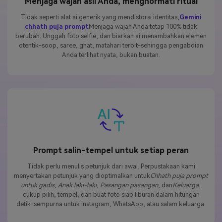
Menjaga wajah asli Anda, menghormati ritual
Tidak seperti alat ai generik yang mendistorsi identitas,
Gemini
chhath puja prompt
Menjaga wajah Anda tetap 100% tidak
berubah. Unggah foto selfie, dan biarkan ai menambahkan elemen
otentik-soop, saree, ghat, matahari terbit-sehingga pengabdian
Anda terlihat nyata, bukan buatan.
Prompt salin-tempel untuk setiap peran
Tidak perlu menulis petunjuk dari awal. Perpustakaan kami
menyertakan petunjuk yang dioptimalkan untuk
Chhath puja prompt
untuk gadis
,
Anak laki-laki
,
Pasangan pasangan
, dan
Keluarga.
.
cukup pilih, tempel, dan buat foto siap liburan dalam hitungan
detik-sempurna untuk instagram, WhatsApp, atau salam keluarga.