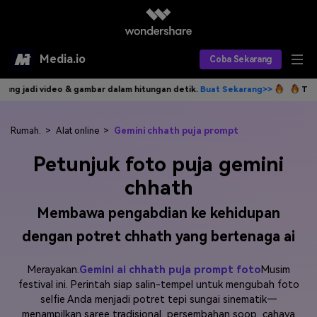
Media.io
Coba Sekarang
lam hitungan detik.
Buat Sekarang>>
Tulis idemu, AI langsung jadi vi
Alat AI
Produk AI
AI Video
Rumah.
>
Alat online
>
Gemini chhath puja prompt
Petunjuk foto puja gemini
Efek AI
AI Gambar
Asisten Video AI
chhath
AI Audio
Sumber Daya
Editor Video AI
Efek Video
Membawa pengabdian ke kehidupan
Editor Gambar AI
Harga
Efek Foto
Model AI yang Didukung
dengan potret chhath yang bertenaga ai
Editor Audio AI
TOP
Veo3
Panduan Pengguna
Apa yang Baru
Merayakan.
Gemini ai chhath puja prompt foto
Musim
festival ini. Perintah siap salin-tempel untuk mengubah foto
Find More Solutions >>
selfie Anda menjadi potret tepi sungai sinematik—
menampilkan saree tradisional, persembahan soop, cahaya