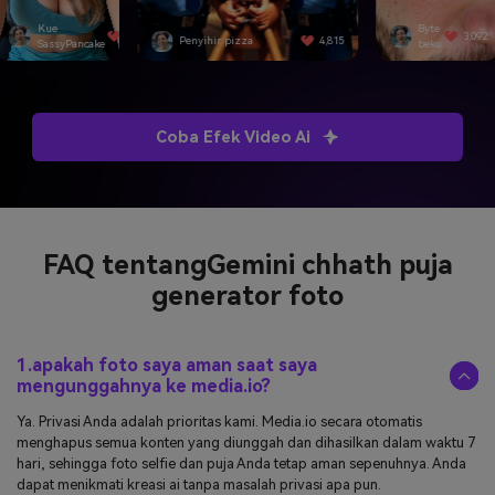
Byte
3,092
nyihir pizza
4,815
SwiftEdge
beku
Coba Efek Video Ai
FAQ tentang
Gemini chhath puja
generator foto
1.apakah foto saya aman saat saya
mengunggahnya ke media.io?
Ya. Privasi Anda adalah prioritas kami. Media.io secara otomatis
menghapus semua konten yang diunggah dan dihasilkan dalam waktu 7
hari, sehingga foto selfie dan puja Anda tetap aman sepenuhnya. Anda
dapat menikmati kreasi ai tanpa masalah privasi apa pun.