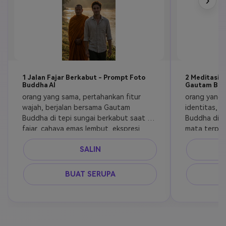
›
1 Jalan Fajar Berkabut - Prompt Foto
2 Meditasi B
Buddha AI
Gautam Bu
orang yang sama, pertahankan fitur 
orang yang 
wajah, berjalan bersama Gautam 
identitas, 
Buddha di tepi sungai berkabut saat 
Buddha di b
fajar, cahaya emas lembut, ekspresi 
mata terpej
tenang, suasana damai, fotografi 
senja hangat
SALIN
sinematik, ultra realistis, depth of field 
dedaunan, bu
DSLR, tanpa kartun
suasana tena
BUAT SERUPA