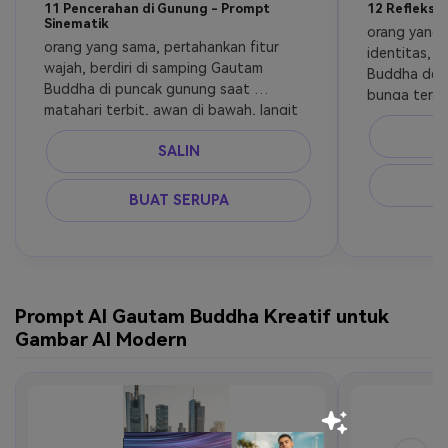
11 Pencerahan di Gunung - Prompt
12 Refleksi 
Sinematik
orang yang 
orang yang sama, pertahankan fitur 
identitas, 
wajah, berdiri di samping Gautam 
Buddha dek
Buddha di puncak gunung saat 
bunga terata
matahari terbit, awan di bawah, langit 
pagi lembut,
bercahaya, ekspresi damai, 
realistis
SALIN
pengambilan gambar lebar sinematik, 
ultra realistis
BUAT SERUPA
Prompt AI Gautam Buddha Kreatif untuk
Gambar AI Modern