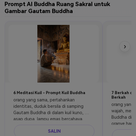
Prompt AI Buddha Ruang Sakral untuk
Gambar Gautam Buddha
›
6 Meditasi Kuil - Prompt Kuil Buddha
7 Berkah di 
Berkah
orang yang sama, pertahankan 
orang yang s
identitas, duduk bersila di samping 
wajah, mene
Gautam Buddha di dalam kuil kuno, 
Buddha di h
asap dupa, lampu emas bercahaya, 
oranye hanga
pantulan lantai marmer, suasana 
sinematik, de
SALIN
spiritual, ultra realistis