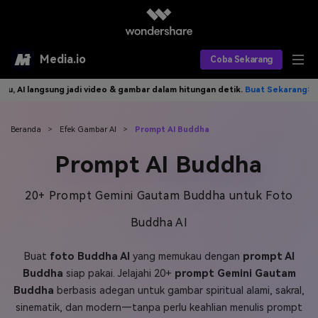
Media.io
Coba Sekarang
gsung jadi video & gambar dalam hitungan detik.
Buat Sekarang>>
Tuli
Alat AI
Produk AI
AI Video
Beranda
>
Efek Gambar AI
>
Prompt AI Buddha
Prompt AI Buddha
Efek AI
AI Gambar
Asisten Video AI
AI Audio
Sumber Daya
20+ Prompt Gemini Gautam Buddha untuk Foto
Editor Video AI
Efek Video
Buddha AI
Editor Gambar AI
Harga
Efek Foto
Model AI yang Didukung
Buat
foto Buddha AI
yang memukau dengan
prompt AI
Editor Audio AI
TOP
Veo3
Panduan Pengguna
Apa yang Baru
Buddha
siap pakai. Jelajahi 20+
prompt Gemini Gautam
Find More Solutions >>
Buddha
berbasis adegan untuk gambar spiritual alami, sakral,
sinematik, dan modern—tanpa perlu keahlian menulis prompt