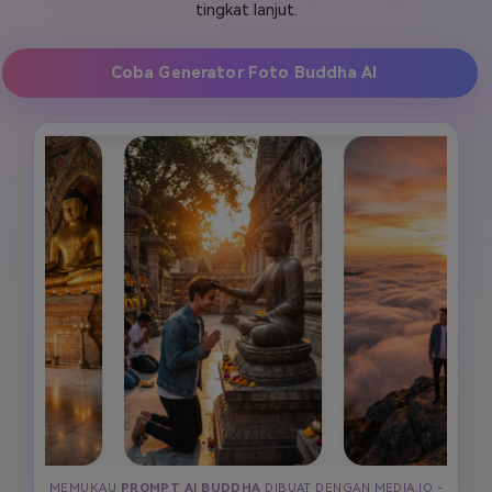
tingkat lanjut.
Masuk
FAQs
Hubungi Kami
Coba Generator Foto Buddha AI
Berkreasi dengan AI
Tips & Tutorial AI
Postingan Terbaru
Jelajahi Lebih Banyak >>
MEMUKAU
PROMPT AI BUDDHA
DIBUAT DENGAN MEDIA.IO -