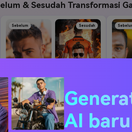
elum & Sesudah Transformasi Ga
Sebelum
Sesudah
Sebelu
Genera
AI bar
Selfie ke Headshot AI Profesional
Foto 
Buat Gambar Serupa ↗