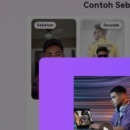
Contoh Seb
Sebelum
Sesudah
Potret ke Gaya AI Sinematik
Buat Gambar Serupa ↗