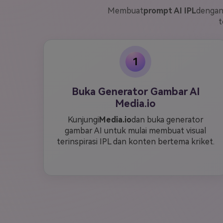
Membuat
prompt AI IPL
denga
t
1
Buka Generator Gambar AI
Media.io
Kunjungi
Media.io
dan buka generator
gambar AI untuk mulai membuat visual
terinspirasi IPL dan konten bertema kriket.