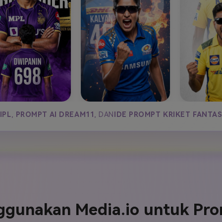
IPL
,
PROMPT AI DREAM11
, DAN
IDE PROMPT KRIKET FANTAS
gunakan Media.io untuk Pro