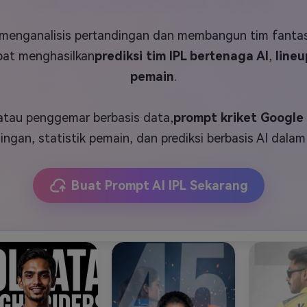
J
Vidu
Pixverse
Hailuo
Runway
 menganalisis pertandingan dan membangun tim fanta
Find More Soluti
pat menghasilkan
prediksi tim IPL bertenaga AI
,
line
pemain
.
atau penggemar berbasis data,
prompt kriket Google
ingan, statistik pemain, dan prediksi berbasis AI dalam
Buat Prompt AI IPL Sekarang