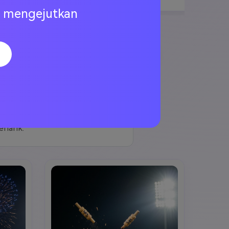
ng mengejutkan
IPL Fantasi
Prompt AI Dream11
erumunan, detail gerakan, dan
narik.