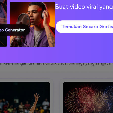
Buat video viral ya
t IPL Anime
Prompt Kriket Cyberpunk
Prompt 
Temukan Secara Gratis
Prompt IPL Ultra-realistis
otorealistis dengan pencahayaan stadion sinematik, energi k
 kemenangan dramatis untuk visual olahraga yang sangat me