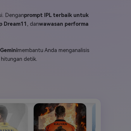
elajahi Lebih Banyak >>
si. Dengan
prompt IPL terbaik untuk
ons >>
up Dream11
, dan
wawasan performa
 Gemini
membantu Anda menganalisis
 hitungan detik.