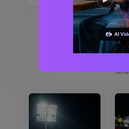
Prompt IPL Ultra-realistis
Promp
Hasilkan
adegan kriket IPL
f
momen