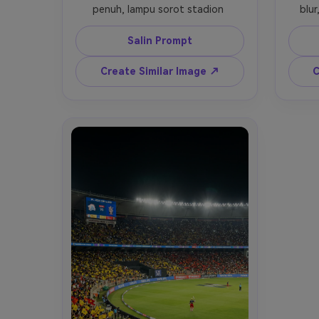
penuh, lampu sorot stadion 
blur
dramatis, kerumunan yang 
bersorak, fotografi olahraga 
Salin Prompt
sinematik, detail tinggi, 
resolusi 4K.
Create Similar Image ↗
C