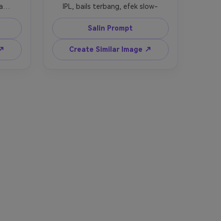
an 
IPL, bails terbang, efek slow-
as 
motion, lampu sorot stadion 
bersinar di latar belakang.
Salin Prompt
 ↗
Create Similar Image ↗
tik.