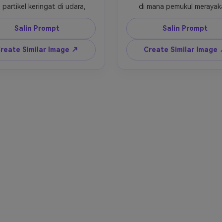
, partikel keringat di udara, 
di mana pemukul merayak
suasana stadion intens, 
setelah memukul bola bat
fotografi olahraga 
terakhir, kembang api 
Salin Prompt
Salin Prompt
profesional, detail 4K.
menerangi stadion, 
pencahayaan dramatis, 
reate Similar Image ↗
Create Similar Image
fotografi olahraga sinema