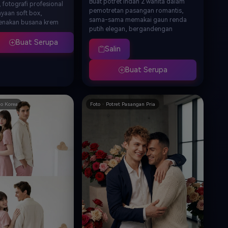
Buat potret indah 2 wanita dalam
, fotografi profesional
pemotretan pasangan romantis,
yaan soft box,
sama-sama memakai gaun renda
enakan busana krem
putih elegan, bergandengan
k berdekatan di sofa
tangan dan saling menatap penuh
 dikelilingi buket mawar
Buat Serupa
cinta, dikelilingi mawar pink dan
Salin
ti, kedalaman bidang
putih, pencahayaan alami dari
itorial fashion kelas
jendela, suasana intim dan lembut,
emotretan Hari Valentine
Buat Serupa
kualitas fotografi profesional,
as 8K
perayaan cinta inklusif, resolusi 8K
io Korea
Foto · Potret Pasangan Pria