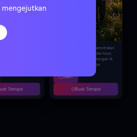
ng mengejutkan
se foto estetik dengan
Gaya pasangan dalam pemotretan
ok vintage, beberapa
outdoor alami pada golden hour,
id tersebar artistik,
berjalan bergandengan tangan di
am pose romantis
padang bunga liar, cahaya
rasi washi tape,
matahari terbenam dari belakang,
stiker hati, catatan
gaun mengalir dan busana kasual,
Salin
tangan, kombinasi
ekspresi spontan otentik, grading
n pink, estetika
warna hangat seperti film, estetika
uat Serupa
Buat Serupa
am tren, kualitas 8K
fotografi gaya hidup romantis, sesi
potret pasangan profesional,
resolusi 8K