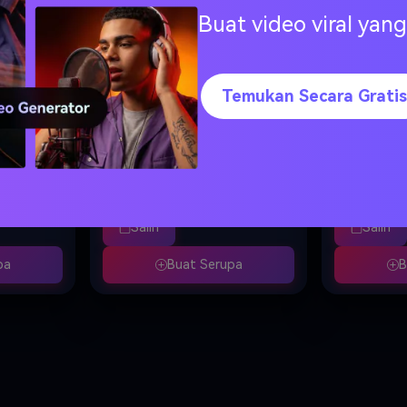
Buat video viral ya
Temukan Secara Gratis
 Valentine
Buat suasana latar Hari Valentine
Hasilkan kola
tercolor
romantis dengan mawar merah dan
gaya scrapbo
ksen hati
pink berjatuhan, efek pencahayaan
bingkai Polaro
bunga
bokeh lembut, kelopak melayang
pasangan dal
 tangan
berbentuk hati, gradasi impian pink
berbeda, deko
 dengan
ke emas, sempurna untuk latar
bunga kering, 
Salin
Salin
h lembut
potret atau wallpaper, tanpa
cinta tulisan 
kartu
manusia, rangkaian bunga mewah
warna krem da
pa
Buat Serupa
B
bagikan,
dekoratif, estetika romantis,
kolase Instagr
resolusi 8K