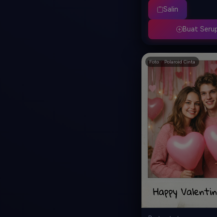
hati tergantung di pepoh
Salin
turun lembut dan lampu 
gerakan lambat sinematik
Buat Seru
Foto · Polaroid Cinta