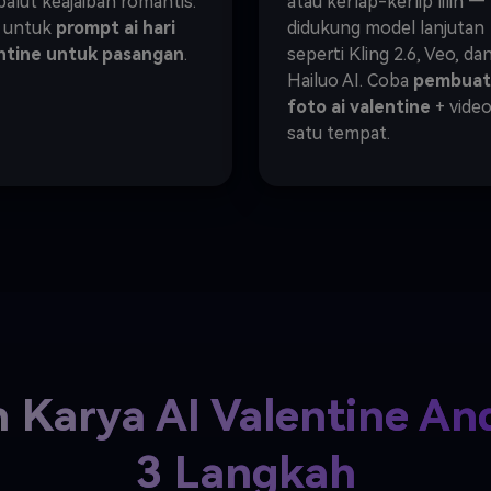
balut keajaiban romantis.
atau kerlap-kerlip lilin —
l untuk
prompt ai hari
didukung model lanjutan
ntine untuk pasangan
.
seperti Kling 2.6, Veo, da
Hailuo AI. Coba
pembuat
foto ai valentine
+ video
satu tempat.
 Karya AI Valentine A
3 Langkah