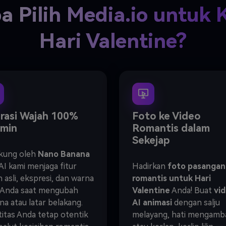
 Pilih Media.io untuk K
Hari Valentine?
rasi Wajah 100%
Foto ke Video
amin
Romantis dalam
Sekejap
kung oleh
Nano Banana
 AI kami menjaga fitur
Hadirkan
foto pasangan
 asli, ekspresi, dan warna
romantis untuk Hari
t Anda saat mengubah
Valentine
Anda! Buat
vi
na atau latar belakang.
AI animasi
dengan salju
titas Anda tetap otentik
melayang, hati mengamb