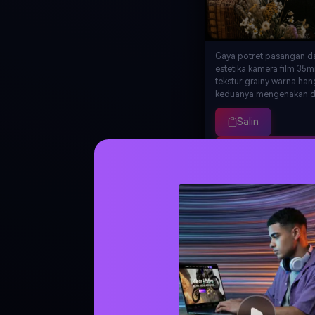
Gaya potret pasangan d
estetika kamera film 35m
tekstur grainy warna han
keduanya mengenakan 
kasual dan kaos putih,
spontan tertawa bersam
Salin
dikelilingi bunga kering 
properti vintage, vibe fo
Buat Seru
90an nostalgia, tepi vign
lembut, tampilan fotograf
otentik, kualitas 8K
Foto · Kartu Hari Valentine