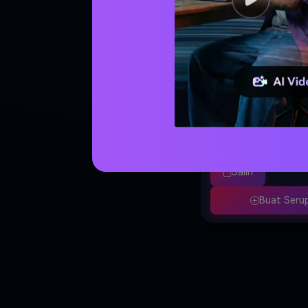
Desain kartu ucapan Hari
mewah dengan mawar wa
pink dan merah elegan, a
emas, bingkai dekorasi 
lembut, tulisan kaligrafi
'Happy Valentine's Day'
Salin
font romantis, latar blus
bertekstur halus, desain 
Buat Seru
digital premium untuk di
kualitas 8K