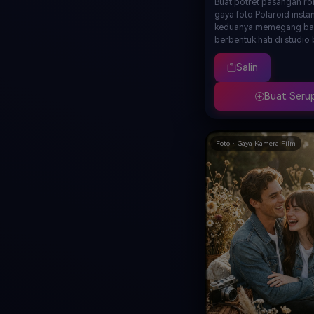
Buat potret pasangan ro
gaya foto Polaroid insta
keduanya memegang ba
berbentuk hati di studio
pink, busana serasi lucu,
putih dengan tulisan ta
Salin
Valentine's Day' di bagi
grain film vintage lembu
Buat Seru
hangat nostalgia, estetik
pasangan manis, kualita
Foto · Gaya Kamera Film