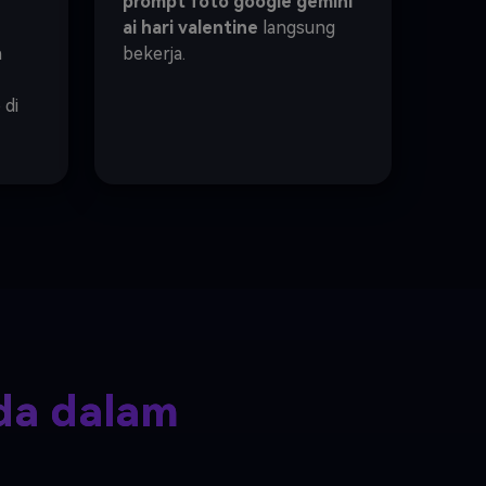
prompt foto google gemini
ai hari valentine
langsung
n
bekerja.
 di
nda dalam