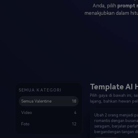
Veo3
Anda, pilih
prompt r
menakjubkan dalam hit
Template AI H
SEMUA KATEGORI
Pilih gaya di bawah ini, sa
Semua Valentine
18
lajang, bahkan hewan pe
Video
4
Video · Bergandengan Tangan
Ubah 2 orang menjadi p
romantis dengan busan
Foto
12
seragam, berjalan perla
bergandengan tangan di
bersalju dengan lentera