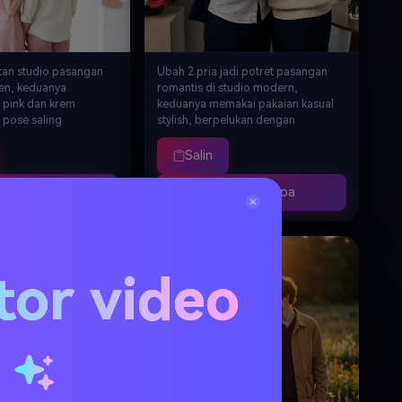
tan studio pasangan
Ubah 2 pria jadi potret pasangan
ren, keduanya
romantis di studio modern,
 pink dan krem
keduanya memakai pakaian kasual
, pose saling
stylish, berpelukan dengan
 lalu saling menatap
senyuman tulus, dikelilingi
latar belakang
rangkaian mawar elegan,
Salin
ih bersih dengan
pencahayaan fotografi profesional,
 halus, pencahayaan
suasana intim dan otentik,
uat Serupa
Buat Serupa
 estetika imut dan
merayakan cinta yang beragam,
udio fotografi
kualitas editorial kelas atas, resolusi
, kualitas 8K
8K
tetik
Foto · Outdoor Alami
tor video
u