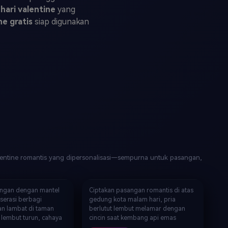
elajahi Lebih Banyak >>
hari valentine
yang
ne gratis
siap digunakan
ons >>
alentine romantis yang dipersonalisasi—sempurna untuk pasangan,
Bersalju
Video · Momen Lamaran
angan dengan mantel
Ciptakan pasangan romantis di atas
serasi berbagi
gedung kota malam hari, pria
an lambat di taman
berlutut lembut melamar dengan
u lembut turun, cahaya
cincin saat kembang api emas
 hati bersinar di
membentuk tulisan "Marry Me",