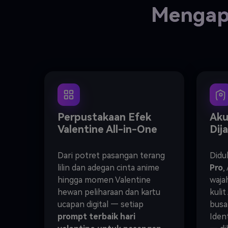
Mengapa
Perpustakaan Efek
Aku
Valentine All-in-One
Dij
Dari potret pasangan terang
Didu
lilin dan adegan cinta anime
Pro
,
hingga momen Valentine
wajah
hewan peliharaan dan kartu
kuli
ucapan digital — setiap
busa
prompt terbaik hari
Iden