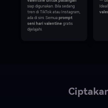
valentine untuk pasangan
— di
siap digunakan. Bila sedang
Idea
tren di TikTok atau Instagram,
vale
ada di sini. Semua
prompt
seni hari valentine
gratis
dijelajahi.
Ciptakan