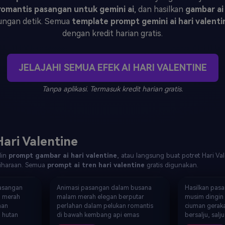
J
Vidu
Pixverse
Hailuo
Runway
omantis pasangan untuk gemini ai
, dan hasilkan
gambar ai 
ungan detik. Semua
template prompt gemini ai hari valenti
Find More Soluti
dengan kredit harian gratis.
JELAJAHI SEMUA EFEK AI HARI VALENTINE
Tanpa aplikasi. Termasuk kredit harian gratis.
ari Valentine
lin
prompt gambar ai hari valentine
, atau langsung buat potret Hari V
liharaan. Semua
prompt ai tren hari valentine
gratis digunakan.
Video · Pelukan Romantis
Video · Ciuman 
asangan
Animasi pasangan dalam busana
Hasilkan pas
a merah
malam merah elegan berputar
musim dingin 
han
perlahan dalam pelukan romantis
ciuman gerak
 hutan
di bawah kembang api emas
bersalju, salj
 berbentuk
meledak, langit kota di latar
peri berbentuk