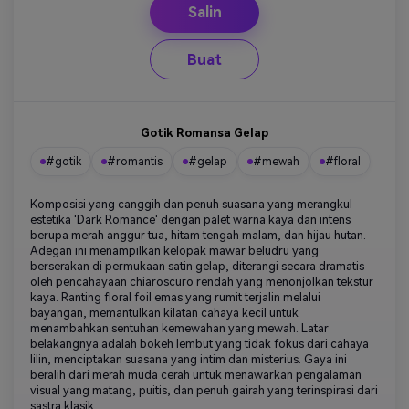
Salin
Buat
Gotik Romansa Gelap
#gotik
#romantis
#gelap
#mewah
#floral
Komposisi yang canggih dan penuh suasana yang merangkul
estetika 'Dark Romance' dengan palet warna kaya dan intens
berupa merah anggur tua, hitam tengah malam, dan hijau hutan.
Adegan ini menampilkan kelopak mawar beludru yang
berserakan di permukaan satin gelap, diterangi secara dramatis
oleh pencahayaan chiaroscuro rendah yang menonjolkan tekstur
kaya. Ranting floral foil emas yang rumit terjalin melalui
bayangan, memantulkan kilatan cahaya kecil untuk
menambahkan sentuhan kemewahan yang mewah. Latar
belakangnya adalah bokeh lembut yang tidak fokus dari cahaya
lilin, menciptakan suasana yang intim dan misterius. Gaya ini
beralih dari merah muda cerah untuk menawarkan pengalaman
visual yang matang, puitis, dan penuh gairah yang terinspirasi dari
sastra klasik.