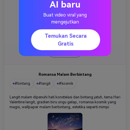
AI baru
Buat video viral yang
mengejutkan
Temukan Secara
Salin
Gratis
Buat
Romansa Malam Berbintang
#bintang
#langit
#kosmik
Langit malam dipenuhi hati konstelasi dan bintang jatuh, tema Hari
Valentine langit, gradien biru ungu gelap, romansa kosmik yang
magis, wallpaper malam berbintang, estetika seperti mimpi