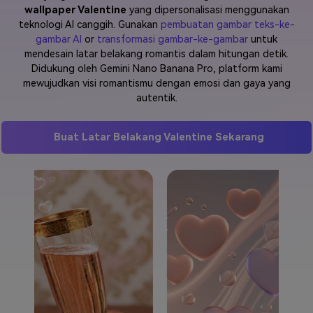
wallpaper Valentine
yang dipersonalisasi menggunakan
Masuk
teknologi AI canggih. Gunakan
pembuatan gambar teks-ke-
FAQs
Hubungi Kami
gambar AI
or
transformasi gambar-ke-gambar
untuk
mendesain latar belakang romantis dalam hitungan detik.
Berkreasi dengan AI
Didukung oleh Gemini Nano Banana Pro, platform kami
Tips & Tutorial AI
mewujudkan visi romantismu dengan emosi dan gaya yang
autentik.
Postingan Terbaru
Jelajahi Lebih Banyak >>
Buat Latar Belakang Valentine Sekarang