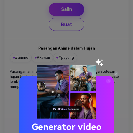
Salin
Buat
Pasangan Anime dalam Hujan
#anime
#kawaii
#payung
Pasangan anime berbagi payung dalam hujan dengan tetesan
hujan berbentuk hati, ilustrasi Hari Valentine kawaii, warna pastel
lembut, gaya seni anime romantis yang lucu, atmosfer seperti
mimpi, wallpaper ponsel
Generator video