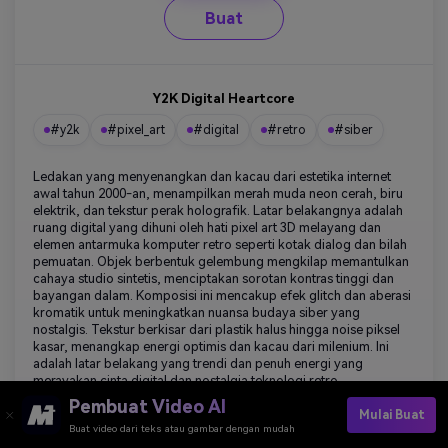
Buat
Y2K Digital Heartcore
#y2k
#pixel_art
#digital
#retro
#siber
Ledakan yang menyenangkan dan kacau dari estetika internet
awal tahun 2000-an, menampilkan merah muda neon cerah, biru
elektrik, dan tekstur perak holografik. Latar belakangnya adalah
ruang digital yang dihuni oleh hati pixel art 3D melayang dan
elemen antarmuka komputer retro seperti kotak dialog dan bilah
pemuatan. Objek berbentuk gelembung mengkilap memantulkan
cahaya studio sintetis, menciptakan sorotan kontras tinggi dan
bayangan dalam. Komposisi ini mencakup efek glitch dan aberasi
kromatik untuk meningkatkan nuansa budaya siber yang
nostalgis. Tekstur berkisar dari plastik halus hingga noise piksel
kasar, menangkap energi optimis dan kacau dari milenium. Ini
adalah latar belakang yang trendi dan penuh energi yang
merayakan cinta digital dan nostalgia teknologi retro.
Pembuat Video AI
Mulai Buat
Buat video dari teks atau gambar dengan mudah