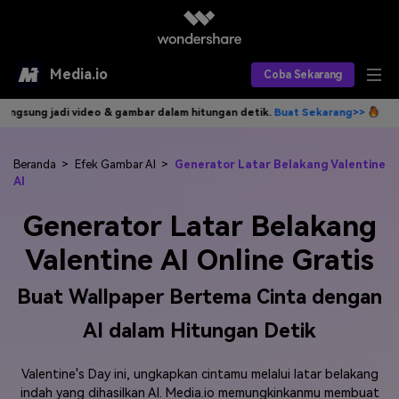
Media.io
Coba Sekarang
adi video & gambar dalam hitungan detik.
Buat Sekarang>>
Tulis idemu
Alat AI
Produk AI
AI Video
Beranda
>
Efek Gambar AI
>
Generator Latar Belakang Valentine
AI
Efek AI
AI Gambar
Asisten Video AI
Generator Latar Belakang
AI Audio
Sumber Daya
Editor Video AI
Efek Video
Valentine AI Online Gratis
Editor Gambar AI
Harga
Efek Foto
Model AI yang Didukung
Buat Wallpaper Bertema Cinta dengan
Editor Audio AI
TOP
AI dalam Hitungan Detik
Veo3
Panduan Pengguna
Apa yang Baru
Find More Solutions >>
Valentine's Day ini, ungkapkan cintamu melalui latar belakang
indah yang dihasilkan AI. Media.io memungkinkanmu membuat