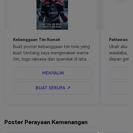
Kebanggaan Tim Rumah
Pahlawan W
Buat poster kebanggaan tim hoki yang 
Ubah aku me
kuat tentang saya mengenakan warna 
waralaba, be
tim, logo raksasa dan spanduk di latar 
depan gelan
belakang, ekspresi emosional, 
diterangi, s
pencahayaan arena yang berani, gaya 
belakangku,
MENYALIN
poster editorial olahraga sinematik.
yang dramati
fotografi ol
BUAT SERUPA ↗
Poster Perayaan Kemenangan