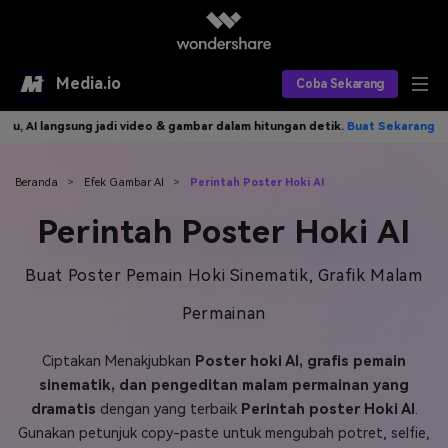
Media.io
Coba Sekarang
gsung jadi video & gambar dalam hitungan detik.
Buat Sekarang>>
Tuli
Alat AI
Produk AI
AI Video
Beranda
>
Efek Gambar AI
>
Perintah Poster Hoki AI
Perintah Poster Hoki AI
Efek AI
AI Gambar
Asisten Video AI
AI Audio
Sumber Daya
Buat Poster Pemain Hoki Sinematik, Grafik Malam
Editor Video AI
Efek Video
Permainan
Editor Gambar AI
Harga
Efek Foto
Model AI yang Didukung
Ciptakan Menakjubkan
Poster hoki AI, grafis pemain
Editor Audio AI
TOP
Veo3
Panduan Pengguna
Apa yang Baru
sinematik, dan pengeditan malam permainan yang
Find More Solutions >>
dramatis
dengan yang terbaik
Perintah poster Hoki AI
.
Gunakan petunjuk copy-paste untuk mengubah potret, selfie,