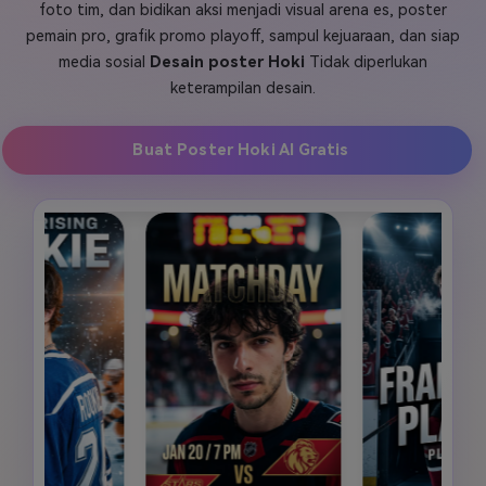
foto tim, dan bidikan aksi menjadi visual arena es, poster
Masuk
pemain pro, grafik promo playoff, sampul kejuaraan, dan siap
FAQs
Hubungi Kami
media sosial
Desain poster Hoki
Tidak diperlukan
keterampilan desain.
Berkreasi dengan AI
Tips & Tutorial AI
Buat Poster Hoki AI Gratis
Postingan Terbaru
Jelajahi Lebih Banyak >>