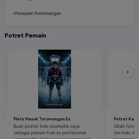
Perayaan Kemenangan
Potret Pemain
›
Pintu Masuk Terowongan Es
Potret Kapt
Buat poster hoki sinematik saya 
Ubah foto s
sebagai pemain hoki es profesional 
tim hoki, len