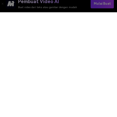
Pembuat Video AI
Mulai Buat
Buat video dari teks atau gambar dengan mudah
Buat Poster Hoki AI Gratis
Media.io Online Tools Quality Rating：
4.7 (162,357 Votes)
Pembuat Video AI
Pembuat Gambar AI
Pembuat Musik AI