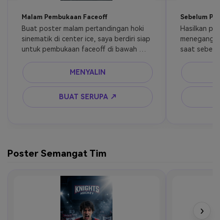
Malam Pembukaan Faceoff
Sebelum Puc
Buat poster malam pertandingan hoki 
Hasilkan pos
sinematik di center ice, saya berdiri siap 
menegangka
untuk pembukaan faceoff di bawah 
saat sebelu
lampu arena besar, asap dramatis, 
helm, mata 
suasana dingin, bayangan kontras 
membeku, pe
MENYALIN
tinggi, komposisi poster film olahraga 
sinematik, 
premium, adegan hoki ultra realistis.
yang dramat
BUAT SERUPA ↗
yang realist
premium.
Poster Semangat Tim
›