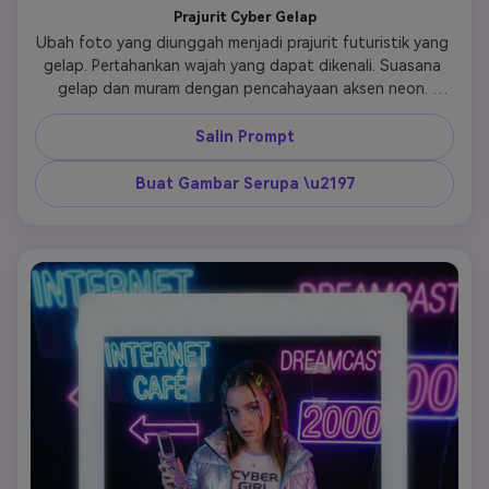
Prajurit Cyber Gelap
Ubah foto yang diunggah menjadi prajurit futuristik yang 
gelap. Pertahankan wajah yang dapat dikenali. Suasana 
gelap dan muram dengan pencahayaan aksen neon. 
Elemen baju besi futuristik, bayangan dramatis, ekspresi 
intens, tekstur kasar, nuansa film aksi sinematik. 
Salin Prompt
Buat Gambar Serupa \u2197