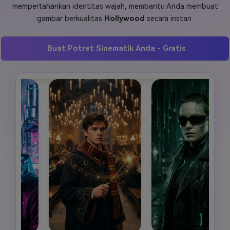
mempertahankan identitas wajah, membantu Anda membuat
Masuk
gambar berkualitas
Hollywood
secara instan.
FAQs
Hubungi Kami
Berkreasi dengan AI
Buat Potret Sinematik Anda - Gratis
Tips & Tutorial AI
Postingan Terbaru
Jelajahi Lebih Banyak >>