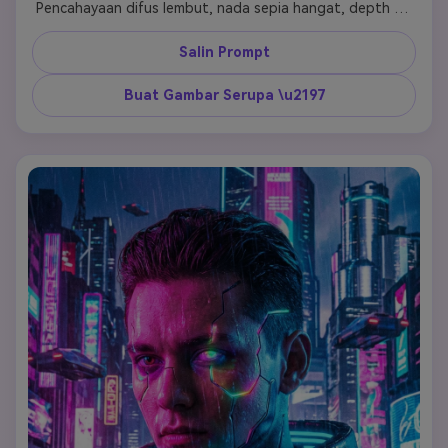
Pencahayaan difus lembut, nada sepia hangat, depth of 
field dangkal. Latar belakang Mediterania, butiran film 
vintage, estetika ala Fellini, suasana romantis dan 
Salin Prompt
nostalgik. 
Buat Gambar Serupa \u2197