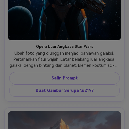
Opera Luar Angkasa Star Wars
Ubah foto yang diunggah menjadi pahlawan galaksi. 
Pertahankan fitur wajah. Latar belakang luar angkasa 
galaksi dengan bintang dan planet. Elemen kostum sci-fi, 
pencahayaan biru dan oranye sinematik, lens flare, 
suasana petualangan epik. 
Salin Prompt
Buat Gambar Serupa \u2197