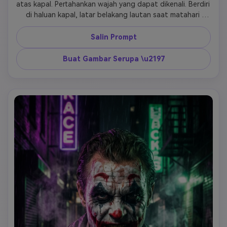
atas kapal. Pertahankan wajah yang dapat dikenali. Berdiri 
di haluan kapal, latar belakang lautan saat matahari 
terbenam. Pencahayaan golden hour, rambut tertiup 
angin, gaya film roman epik, warna impian yang lembut. 
Salin Prompt
Buat Gambar Serupa \u2197