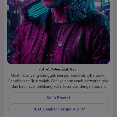
Potret Cyberpunk Neon
Ubah foto yang diunggah menjadi karakter cyberpunk. 
Pertahankan fitur wajah. Cahaya neon cerah berwarna pink 
dan biru, latar belakang kota futuristik dengan papan 
iklan bercahaya. Pakaian berteknologi tinggi, pantulan 
hujan, detail tajam, gaya fotografi malam hari. 
Salin Prompt
Buat Gambar Serupa \u2197