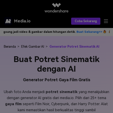
Media.io
Coba Sekarang
am hitungan detik.
Buat Sekarang>>
Tulis idemu, AI langsung jadi vid
Alat AI
Produk AI
AI Video
Beranda
>
Efek Gambar AI
>
Generator Potret Sinematik AI
Buat Potret Sinematik
Efek AI
AI Gambar
Asisten Video AI
dengan AI
AI Audio
Sumber Daya
Editor Video AI
Efek Video
Generator Potret Gaya Film Gratis
Editor Gambar AI
Harga
Efek Foto
Model AI yang Didukung
Editor Audio AI
Ubah foto Anda menjadi
potret sinematik
yang menakjubkan
TOP
Veo3
Panduan Pengguna
Apa yang Baru
dengan generator AI gratis dari media.io. Pilih dari 25+ tema
Find More Solutions >>
gaya film
seperti Film Noir, Cyberpunk, dan Harry Potter. Alat
kami memastikan hasil berkualitas tinggi sambil