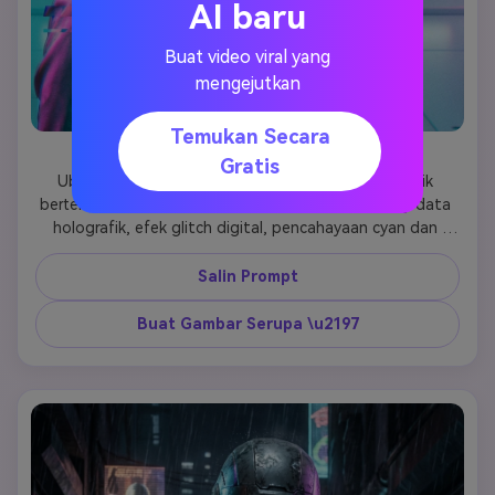
AI baru
Buat video viral yang
mengejutkan
Temukan Secara
Potret Teknologi Holografik
Gratis
Ubah foto yang diunggah menjadi potret futuristik 
berteknologi tinggi. Pertahankan kemiripan. Overlay data 
holografik, efek glitch digital, pencahayaan cyan dan 
magenta. Elemen antarmuka sci-fi melayang di udara, 
estetika modern yang bersih, fokus tajam. 
Salin Prompt
Buat Gambar Serupa \u2197