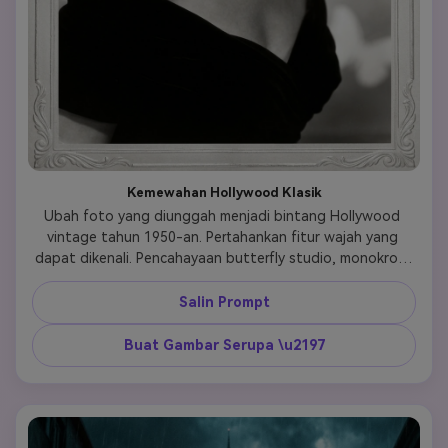
Kemewahan Hollywood Klasik
Ubah foto yang diunggah menjadi bintang Hollywood 
vintage tahun 1950-an. Pertahankan fitur wajah yang 
dapat dikenali. Pencahayaan butterfly studio, monokrom 
fokus lembut, pose elegan. Estetika layar perak, gaya 
fesyen kelas atas, hasil mengkilap, kecantikan sinema 
Salin Prompt
yang nostalgik. 
Buat Gambar Serupa \u2197