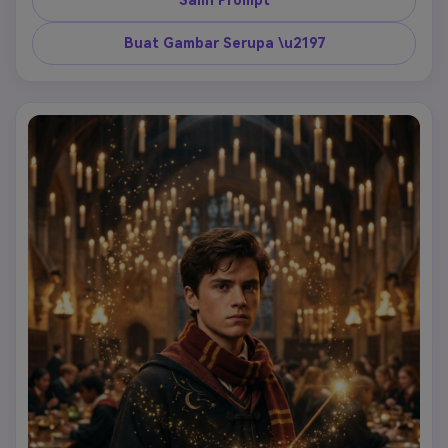
Salin Prompt
Buat Gambar Serupa \u2197