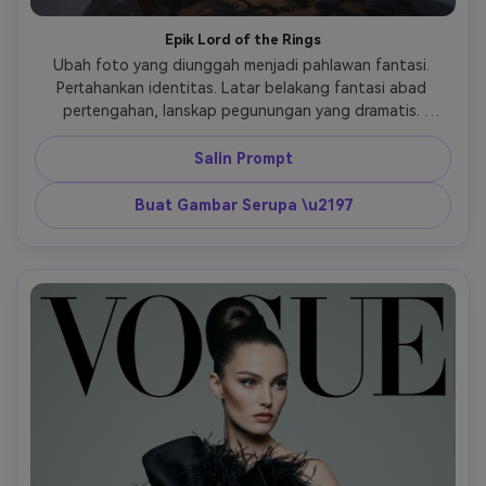
Epik Lord of the Rings
Ubah foto yang diunggah menjadi pahlawan fantasi. 
Pertahankan identitas. Latar belakang fantasi abad 
pertengahan, lanskap pegunungan yang dramatis. 
Pencahayaan skala epik, cahaya obor yang hangat, pose 
heroik, kain bertekstur, gaya film fantasi sinematik. 
Salin Prompt
Buat Gambar Serupa \u2197