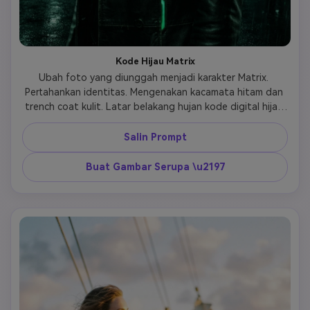
Kode Hijau Matrix
Ubah foto yang diunggah menjadi karakter Matrix. 
Pertahankan identitas. Mengenakan kacamata hitam dan 
trench coat kulit. Latar belakang hujan kode digital hijau 
yang jatuh. Suasana sci-fi gelap, gradasi warna hijau yang 
dingin, fokus sinematik yang tajam. 
Salin Prompt
Buat Gambar Serupa \u2197