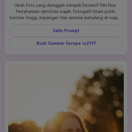
Ubah foto yang diunggah menjadi Detektif Film Noir. 
Pertahankan identitas wajah. Fotografi hitam putih 
kontras tinggi, bayangan tirai venesia menyilang di wajah. 
Mengenakan fedora dan trench coat. Suasana gelap dan 
misterius, gaya film detektif tahun 1940-an, fokus tajam 
Salin Prompt
pada mata. 
Buat Gambar Serupa \u2197