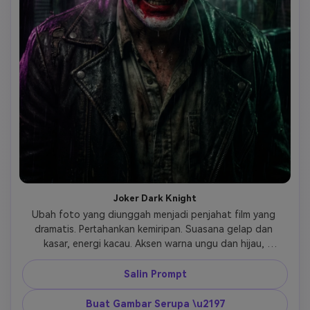
Joker Dark Knight
Ubah foto yang diunggah menjadi penjahat film yang 
dramatis. Pertahankan kemiripan. Suasana gelap dan 
kasar, energi kacau. Aksen warna ungu dan hijau, 
bayangan dramatis, ekspresi intens, estetika riasan yang 
compang-camping, gaya film thriller kriminal sinematik. 
Salin Prompt
Buat Gambar Serupa \u2197