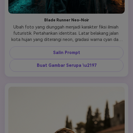
Blade Runner Neo-Noir
Ubah foto yang diunggah menjadi karakter fiksi ilmiah 
futuristik. Pertahankan identitas. Latar belakang jalan 
kota hujan yang diterangi neon, gradasi warna cyan dan 
oranye. Pantulan trotoar basah, jas hujan transparan, 
suasana distopia yang gelap, depth of field sinematik. 
Salin Prompt
Buat Gambar Serupa \u2197