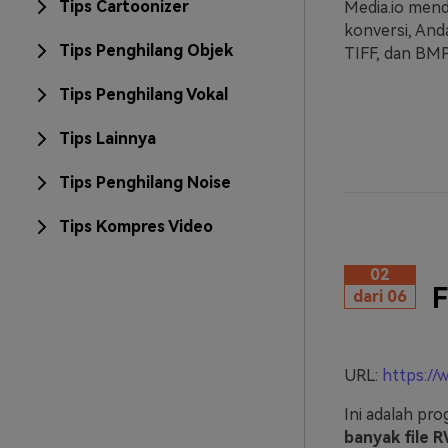
Tips Cartoonizer
Media.io men
konversi, And
Tips Penghilang Objek
TIFF, dan BMP
Tips Penghilang Vokal
Tips Lainnya
Tips Penghilang Noise
Tips Kompres Video
02
F
dari 06
URL:
https://
Ini adalah pr
banyak file 