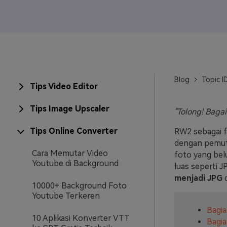
Veo3
Blog
Topic I
Tips Video Editor
Tips Image Upscaler
"Tolong! Baga
Tips Online Converter
RW2 sebagai f
dengan pemuta
Cara Memutar Video
foto yang belu
Youtube di Background
luas seperti 
menjadi JPG
d
10000+ Background Foto
Youtube Terkeren
Bagia
10 Aplikasi Konverter VTT
Bagia