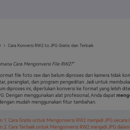
J
Vidu
Pixverse
Hailuo
Runway
Find More Soluti
D
Cara Konversi RW2 to JPG Gratis dan Terbaik
imana Cara Mengonversi File RW2?"
ormat file foto raw dan belum diproses dari kamera tidak ko
r, perangkat, dan program pengeditan. Jadi untuk membuk
m diproses ini, diperlukan konversi ke format yang lebih dit
JPG. Dengan menggunakan alat profesional, Anda dapat
mengo
engan mudah menggunakan fitur tambahan.
n 1. Cara Gratis untuk Mengonversi RW2 menjadi JPG secara 
n 2. Cara Terbaik untuk Mengonversi RW2 menjadi JPG dalam