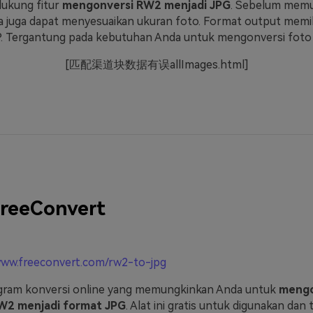
dukung fitur
mengonversi RW2 menjadi JPG
. Sebelum memu
a juga dapat menyesuaikan ukuran foto. Format output memil
. Tergantung pada kebutuhan Anda untuk mengonversi foto di
[匹配渠道块数据有误allImages.html]
reeConvert
www.freeconvert.com/rw2-to-jpg
ogram konversi online yang memungkinkan Anda untuk
mengo
RW2 menjadi format JPG
. Alat ini gratis untuk digunakan dan 