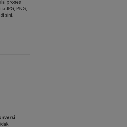
lai proses
iki JPG, PNG,
 sini.
nversi
tidak