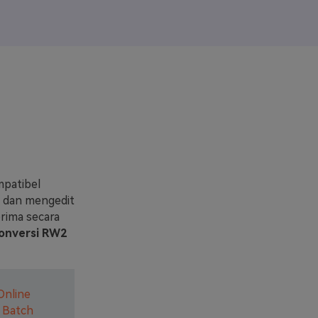
elajahi Lebih Banyak >>
ons >>
mpatibel
a dan mengedit
erima secara
nversi RW2
Online
 Batch