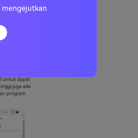
ng mengejutkan
versi menjadi
GIF. Tampilan
 untuk dapat
nggi juga ada
kan program