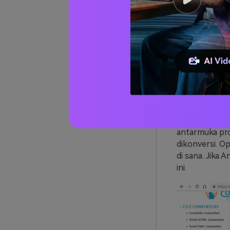
03
C
dari 06
URL:
https://
Dengan meng
JPG
dan forma
antarmuka pr
dikonversi. O
di sana. Jika
ini.