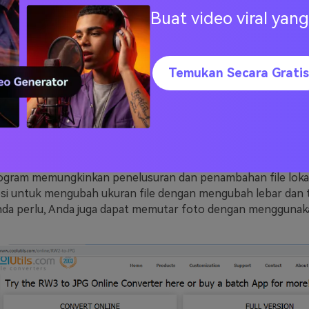
Buat video viral ya
oolUtilis
Temukan Secara Gratis
www.coolutils.com/online/RW2-to-JPG
gunakan
alat online gratis ini, foto RW2 Anda dapat dikon
t foto lainnya seperti format BMP, ICO, PNG, PDF, TIFF, dan 
ogram memungkinkan penelusuran dan penambahan file lokal
psi untuk mengubah ukuran file dengan mengubah lebar dan ti
 Anda perlu, Anda juga dapat memutar foto dengan mengguna