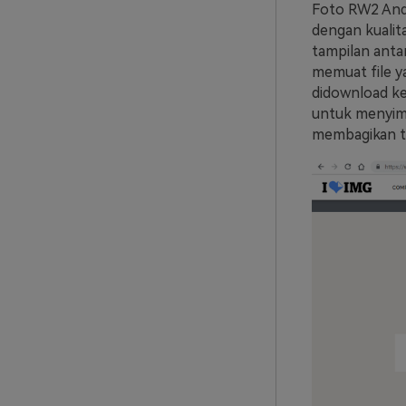
Foto RW2 Anda
dengan kualit
tampilan ant
memuat file ya
didownload ke
untuk menyimp
membagikan ta