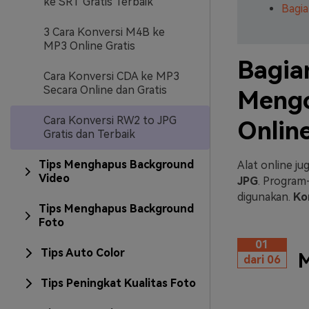
ke SRT Gratis Terbaik
Bagi
3 Cara Konversi M4B ke
MP3 Online Gratis
Bagia
Cara Konversi CDA ke MP3
Secara Online dan Gratis
Mengo
Cara Konversi RW2 to JPG
Onlin
Gratis dan Terbaik
Tips Menghapus Background
Alat online j
Video
JPG
. Program
digunakan.
Ko
Tips Menghapus Background
Foto
01
Tips Auto Color
M
dari 06
Tips Peningkat Kualitas Foto