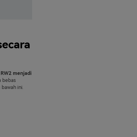
secara
o RW2 menjadi
n bebas
bawah ini.