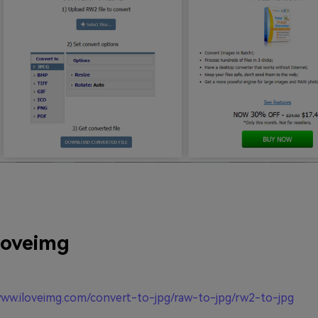
loveimg
www.iloveimg.com/convert-to-jpg/raw-to-jpg/rw2-to-jpg