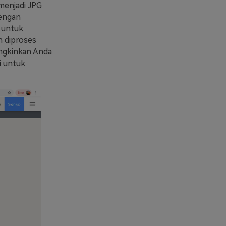
menjadi JPG
Dengan
 untuk
h diproses
ungkinkan Anda
i untuk