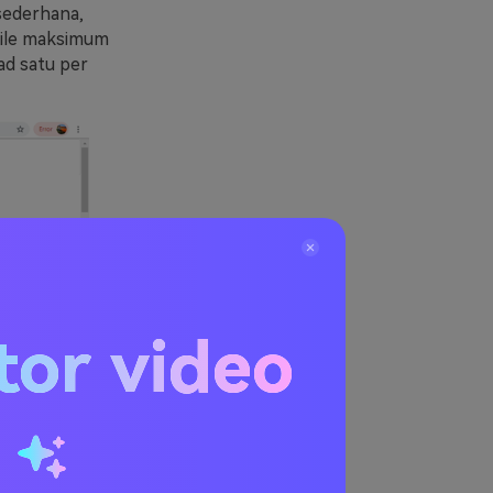
sederhana,
file maksimum
ad satu per
tor video
u