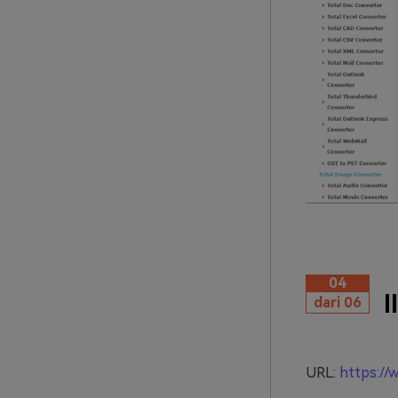
04
I
dari 06
URL:
https://