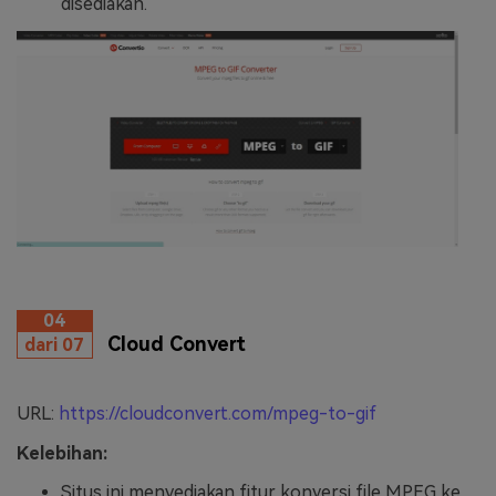
disediakan.
04
Cloud Convert
dari 07
URL:
https://cloudconvert.com/mpeg-to-gif
Kelebihan:
Situs ini menyediakan fitur konversi file MPEG ke