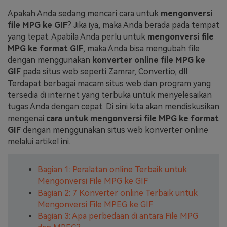
Apakah Anda sedang mencari cara untuk
mengonversi
Masuk
FAQs
Hubungi Kami
file MPG ke GIF
? Jika iya, maka Anda berada pada tempat
yang tepat. Apabila Anda perlu untuk
mengonversi file
Berkreasi dengan AI
MPG ke format GIF
, maka Anda bisa mengubah file
Tips & Tutorial AI
dengan menggunakan
konverter online file MPG ke
GIF
pada situs web seperti Zamrar, Convertio, dll.
Postingan Terbaru
Terdapat berbagai macam situs web dan program yang
tersedia di internet yang terbuka untuk menyelesaikan
Jelajahi Lebih Banyak >>
tugas Anda dengan cepat. Di sini kita akan mendiskusikan
mengenai
cara untuk mengonversi file MPG ke format
GIF
dengan menggunakan situs web konverter online
melalui artikel ini.
Bagian 1: Peralatan online Terbaik untuk
Mengonversi File MPG ke GIF
Bagian 2: 7 Konverter online Terbaik untuk
Mengonversi File MPEG ke GIF
Bagian 3: Apa perbedaan di antara File MPG