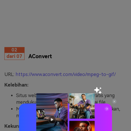
02
AConvert
dari 07
URL:
https://www.aconvert.com/video/mpeg-to-gif/
Kelebihan:
Situs web ini merupakan situs web gratis yang
mendukung proses konversi berbagai file.
Menyediakan fitur memotong, menggabungkan,
merotasi, dan me-crop foto dengan baik.
Kekurangan: