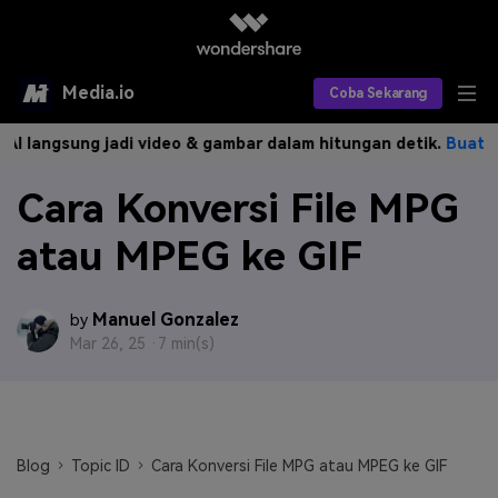
Media.io
Coba Sekarang
ngsung jadi video & gambar dalam hitungan detik.
Buat Sekaran
Alat AI
Cara Konversi File MPG
Produk AI
AI Video
atau MPEG ke GIF
Efek AI
AI Gambar
Asisten Video AI
AI Audio
Sumber Daya
Editor Video AI
Efek Video
Manuel Gonzalez
by
Mar 26, 25 ·
7 min(s)
Editor Gambar AI
Harga
Efek Foto
Model AI yang Didukung
Editor Audio AI
TOP
Veo3
Panduan Pengguna
Apa yang Baru
Find More Solutions >>
Blog
Topic ID
Cara Konversi File MPG atau MPEG ke GIF