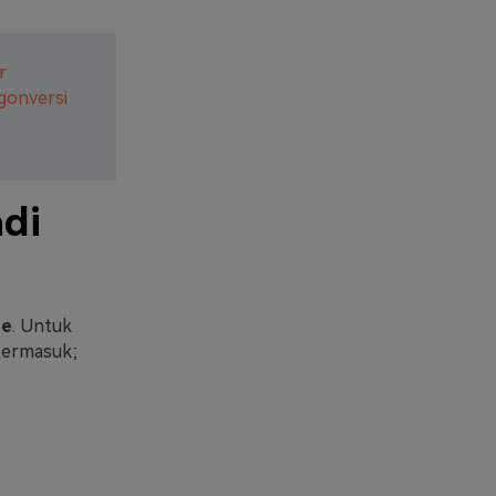
r
gonversi
adi
ne
. Untuk
 termasuk;