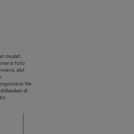
ngan mudah
nversi foto
versi, alat
.
ngonversi file
blikasikan di
tin