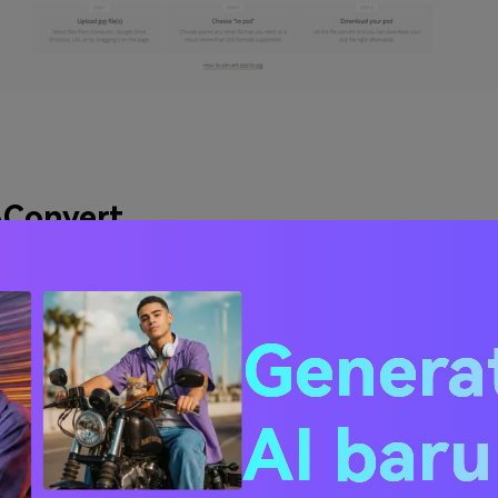
Convert
www.aconvert.com/image/jpg-to-psd/
Genera
 adalah
konverter JPG menjadi PSD online yang gratis
. Mu
an ukuran file sebesar 200MB. Untuk
mengonversi file JPG
rapa file dapat diunggah atau memilih file dari penyimpanan f
 Drive. Pilih ukuran dan format foto yang diinginkan dengan 
AI bar
foto'. Kemudian klik tombol 'Konversikan Sekarang' untuk m
es konversi dimulai secara otomatis, ketika proses konversi t