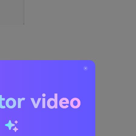
tor video
dah-digunakan
 menjadi PSD
,
ile eksternal
memilih opsi
u
emulai proses
elah selesai,