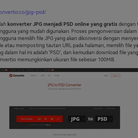
convertio.co/jpg-psd/
lah
konverter JPG menjadi PSD online yang gratis
dengan 
gguna yang mudah digunakan. Proses pengonversian dalam t
engguna memilih file JPG yang akan dikonversi dengan menye
le atau memposting tautan URL pada halaman, memilih file y
g dalam hal ini adalah 'PSD', dan kemudian download file yang
onvertio memungkinkan ukuran file sebesar 100MB.