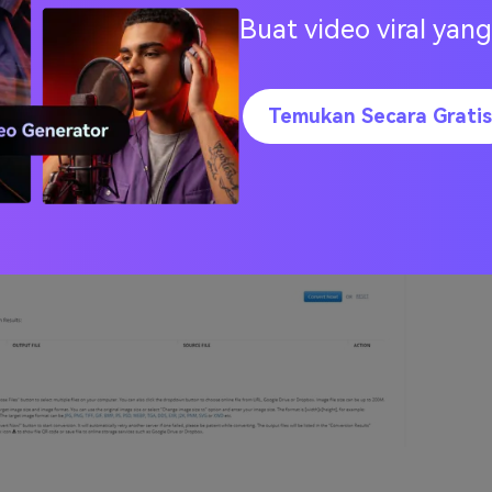
i akan dicantumkan. Anda dapat menyimpan file ke perangkat
Buat video viral ya
nline apa pun. Menawarkan opsi pengubahan ukuran file seca
 untuk mendownload file ke layanan penyimpanan online ata
Temukan Secara Gratis