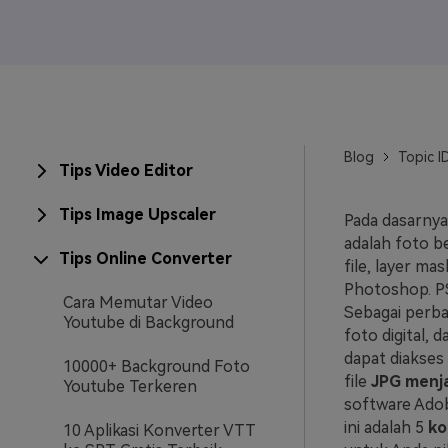
Veo3
Blog
Topic I
Tips Video Editor
Tips Image Upscaler
Pada dasarnya
adalah foto b
Tips Online Converter
file, layer ma
Photoshop. PSD
Cara Memutar Video
Sebagai perba
Youtube di Background
foto digital, 
dapat diakses
10000+ Background Foto
file
JPG menj
Youtube Terkeren
software Adob
ini adalah 5
ko
10 Aplikasi Konverter VTT