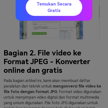
Temukan Secara
Gratis
Bagian 2. File video ke
Format JPEG - Konverter
online dan gratis
Pada bagian artikel ini, kami akan membuat daftar
peralatan dan teknik untuk
mengonversi file video ke
file foto dengan format JPG
. Format video digunakan
untuk menyimpan video digital dan format multimedia
yang umum digunakan. File foto JPG digunakan untuk