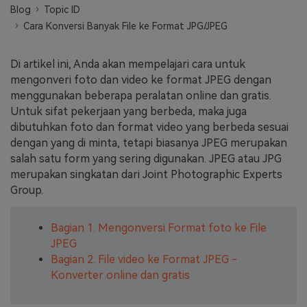
Blog
Topic ID
Masuk
Cara Konversi Banyak File ke Format JPG/JPEG
FAQs
Hubungi Kami
Berkreasi dengan AI
Di artikel ini, Anda akan mempelajari cara untuk
Tips & Tutorial AI
mengonveri foto dan video ke format JPEG dengan
menggunakan beberapa peralatan online dan gratis.
Postingan Terbaru
Untuk sifat pekerjaan yang berbeda, maka juga
dibutuhkan foto dan format video yang berbeda sesuai
Jelajahi Lebih Banyak >>
dengan yang di minta, tetapi biasanya JPEG merupakan
salah satu form yang sering digunakan. JPEG atau JPG
merupakan singkatan dari Joint Photographic Experts
Group.
Bagian 1. Mengonversi Format foto ke File
JPEG
Bagian 2. File video ke Format JPEG -
Konverter online dan gratis