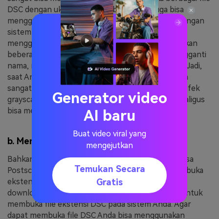
DSC dengan ukuran yang berbeda. Anda juga bisa
menggunakan software ini di komputer pribadi dengan
sistem operasi 32 atau pun 64 bit. Dengan cara
menggunakan software ini, Anda juga bisa melakukan
beberapa perubahan pada foto DSC seperti mengganti
nama, menghapus, menyalin, dan juga menempel. Jadi,
saat Anda sedang menggunakan software ini maka
sangat mudah bagi Anda untuk bisa menerapkan efek
Generator video
grayscale, menyesuaikan pengaturan dan juga sekaligus
bisa mengganti nama file.
AI baru
Buat video viral yang
b. Menggunakan software yang berbeda
mengejutkan
Bahkan bila Anda tidak memiliki software berbahasa
Temukan Secara
Postscript, sangatlah mudah juga untuk bisa membuka
Gratis
ekstensi DSC di komputer pribadi Anda. Anda bisa
download dua software lain yang juga digunakan untuk
membuka file ekstensi DSC pada sistem Anda. Agar
dapat membuka file DSC Anda bisa menggunakan