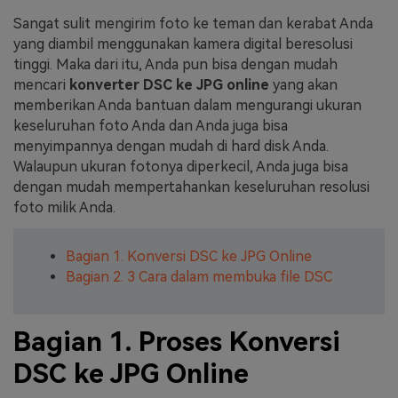
Sangat sulit mengirim foto ke teman dan kerabat Anda
Masuk
FAQs
Hubungi Kami
yang diambil menggunakan kamera digital beresolusi
tinggi. Maka dari itu, Anda pun bisa dengan mudah
Berkreasi dengan AI
mencari
konverter DSC ke JPG online
yang akan
Tips & Tutorial AI
memberikan Anda bantuan dalam mengurangi ukuran
keseluruhan foto Anda dan Anda juga bisa
Postingan Terbaru
menyimpannya dengan mudah di hard disk Anda.
Walaupun ukuran fotonya diperkecil, Anda juga bisa
Jelajahi Lebih Banyak >>
dengan mudah mempertahankan keseluruhan resolusi
foto milik Anda.
Bagian 1. Konversi DSC ke JPG Online
Bagian 2. 3 Cara dalam membuka file DSC
Bagian 1. Proses Konversi
DSC ke JPG Online