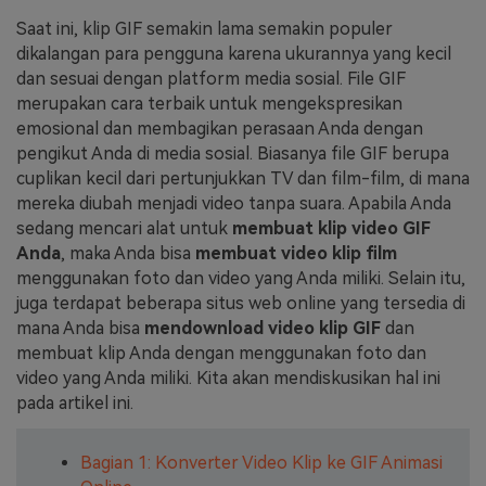
Saat ini, klip GIF semakin lama semakin populer
Masuk
FAQs
Hubungi Kami
dikalangan para pengguna karena ukurannya yang kecil
dan sesuai dengan platform media sosial. File GIF
Berkreasi dengan AI
merupakan cara terbaik untuk mengekspresikan
Tips & Tutorial AI
emosional dan membagikan perasaan Anda dengan
pengikut Anda di media sosial. Biasanya file GIF berupa
Postingan Terbaru
cuplikan kecil dari pertunjukkan TV dan film-film, di mana
mereka diubah menjadi video tanpa suara. Apabila Anda
Jelajahi Lebih Banyak >>
sedang mencari alat untuk
membuat klip video GIF
Anda
, maka Anda bisa
membuat video klip film
menggunakan foto dan video yang Anda miliki. Selain itu,
juga terdapat beberapa situs web online yang tersedia di
mana Anda bisa
mendownload video klip GIF
dan
membuat klip Anda dengan menggunakan foto dan
video yang Anda miliki. Kita akan mendiskusikan hal ini
pada artikel ini.
Bagian 1: Konverter Video Klip ke GIF Animasi