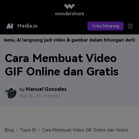
Media.io
Coba Sekarang
mu, AI langsung jadi video & gambar dalam hitungan detik.
Buat
Alat AI
Cara Membuat Video
Produk AI
AI Video
GIF Online dan Gratis
Efek AI
AI Gambar
Asisten Video AI
AI Audio
Sumber Daya
Editor Video AI
Efek Video
Manuel Gonzalez
by
Mar 26, 25 ·
6 min(s)
Editor Gambar AI
Harga
Efek Foto
Model AI yang Didukung
Editor Audio AI
TOP
Veo3
Panduan Pengguna
Apa yang Baru
Find More Solutions >>
Blog
Topic ID
Cara Membuat Video GIF Online dan Gratis