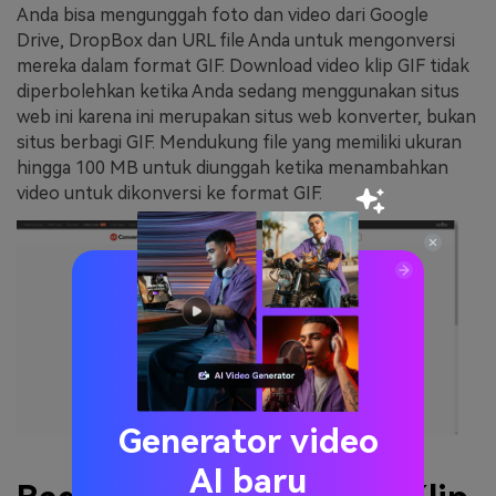
Anda bisa mengunggah foto dan video dari Google
Drive, DropBox dan URL file Anda untuk mengonversi
mereka dalam format GIF. Download video klip GIF tidak
diperbolehkan ketika Anda sedang menggunakan situs
web ini karena ini merupakan situs web konverter, bukan
situs berbagi GIF. Mendukung file yang memiliki ukuran
hingga 100 MB untuk diunggah ketika menambahkan
video untuk dikonversi ke format GIF.
Generator video
AI baru