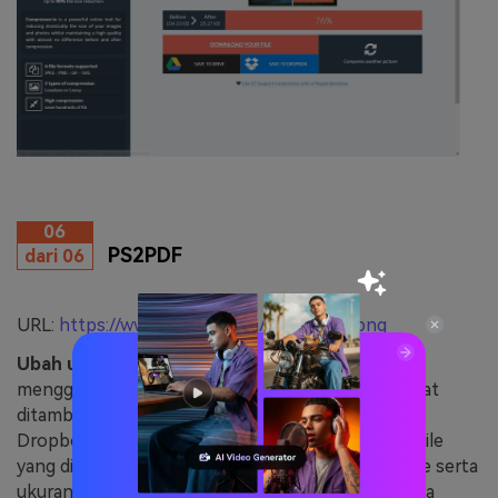
06
PS2PDF
dari 06
URL:
https://www.ps2pdf.com/compress-png
Ubah ukuran PNG
dengan kualitas yang baik
menggunakan software online ini. File-filenya dapat
ditambahkan dari sistem, akun Google Drive, dan
Dropbox sesuai kebutuhan. Untuk mengompres file
yang ditambahkan, Anda dapat memilih kualitas file serta
ukuran yang dibutuhkan. Opsi untuk merotasi serta