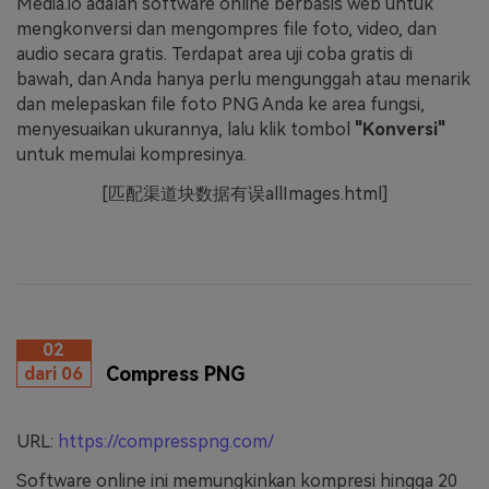
Media.io adalah software online berbasis web untuk
mengkonversi dan mengompres file foto, video, dan
audio secara gratis. Terdapat area uji coba gratis di
bawah, dan Anda hanya perlu mengunggah atau menarik
dan melepaskan file foto PNG Anda ke area fungsi,
menyesuaikan ukurannya, lalu klik tombol
"Konversi"
untuk memulai kompresinya.
[匹配渠道块数据有误allImages.html]
02
Compress PNG
dari 06
URL:
https://compresspng.com/
Software online ini memungkinkan kompresi hingga 20