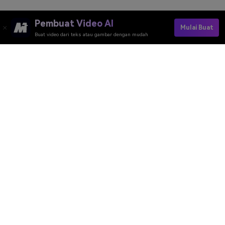
Pembuat Video AI
Mulai Buat
Buat video dari teks atau gambar dengan mudah
Pembuat Video AI
Pembuat Gambar AI
Pembuat Musik AI
Template & Filter AI
Penghapus Watermark