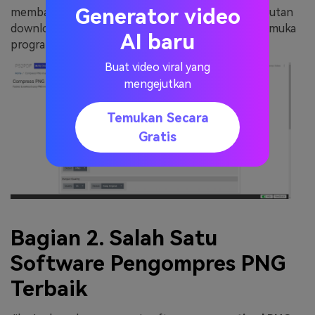
Generator video
membalik foto yang ditambahkan juga tersedia. Tautan
download untuk file terkompresi tersedia di antarmuka
AI baru
program.
Buat video viral yang
mengejutkan
Temukan Secara
Gratis
Bagian 2. Salah Satu
Software Pengompres PNG
Terbaik