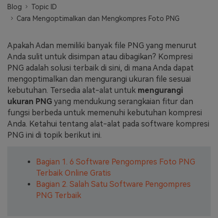
Blog
Topic ID
Masuk
Cara Mengoptimalkan dan Mengkompres Foto PNG
FAQs
Hubungi Kami
Berkreasi dengan AI
Apakah Adan memiliki banyak file PNG yang menurut
Tips & Tutorial AI
Anda sulit untuk disimpan atau dibagikan? Kompresi
PNG adalah solusi terbaik di sini, di mana Anda dapat
Postingan Terbaru
mengoptimalkan dan mengurangi ukuran file sesuai
kebutuhan. Tersedia alat-alat untuk
mengurangi
Jelajahi Lebih Banyak >>
ukuran PNG
yang mendukung serangkaian fitur dan
fungsi berbeda untuk memenuhi kebutuhan kompresi
Anda. Ketahui tentang alat-alat pada software kompresi
PNG ini di topik berikut ini.
Bagian 1. 6 Software Pengompres Foto PNG
Terbaik Online Gratis
Bagian 2. Salah Satu Software Pengompres
PNG Terbaik