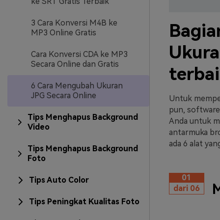
ke SRT Gratis Terbaik
3 Cara Konversi M4B ke
Bagia
MP3 Online Gratis
Ukura
Cara Konversi CDA ke MP3
Secara Online dan Gratis
terba
6 Cara Mengubah Ukuran
JPG Secara Online
Untuk memper
pun, software
Tips Menghapus Background
Anda untuk me
Video
antarmuka bro
ada 6 alat ya
Tips Menghapus Background
Foto
01
Tips Auto Color
M
dari 06
Tips Peningkat Kualitas Foto