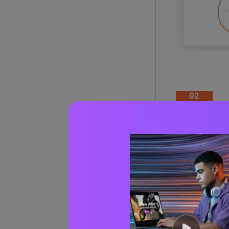
02
R
dari 06
URL: https://r
Software onli
BMP untuk me
didukung ada
mengubah uku
diperlukan at
termasuk memp