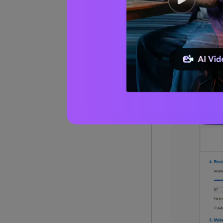
warna yang dik
Poin-poin Pe
Menduku
lainnya.
File JPG
secara se