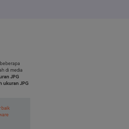
elajahi Lebih Banyak >>
ons >>
 beberapa
ah di media
uran JPG
 ukuran JPG
rbaik
ware