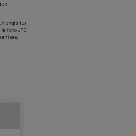
tuk
njungi situs
file foto JPG
sentase,