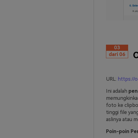
03
O
dari 06
URL:
https://
Ini adalah
pen
memungkinkan 
foto ke clipb
tinggi file y
aslinya atau m
Poin-poin Pe