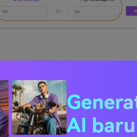
esize Image
esizeimage.net/
Genera
ne ini memungkinkan untuk menambahkan file JPG, JPEG, PNG
ngubah ukuran dan fungsi-fungsi lainnya. Ukuran maksimu
lah 100MB & 100MP. Dengan menggunakan software ini, Anda
AI bar
ran foto Anda dengan cara menentukan ukuran yang seben
au dengan mengubahnya dalam persentase ukuran yang asli.
ertahankan rasio aspek, mode otomatis, opsi NO fill, men