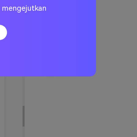
eh alat ini.
ng mengejutkan
itan foto
itambahkan