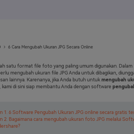
J
Vidu
Pixverse
Hailuo
Runway
Find More Soluti
D
6 Cara Mengubah Ukuran JPG Secara Online
lah satu format file foto yang paling umum digunakan. Dalam
 perlu mengubah ukuran file JPG Anda untuk dibagikan, diungg
lasan lainnya. Karenanya, jika Anda butuh untuk
mengubah uk
, kami di sini siap membantu Anda dengan software
pengubah
n 1. 6 Software Pengubah Ukuran JPG online secara gratis te
n 2. Bagaimana cara mengubah ukuran foto JPG melalui Soft
ershare?