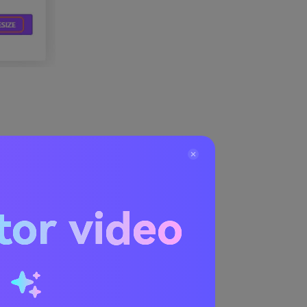
tor video
, GIF, dan
m yang
 dapat
u
arnya
 Opsi tambahan
ggunakan