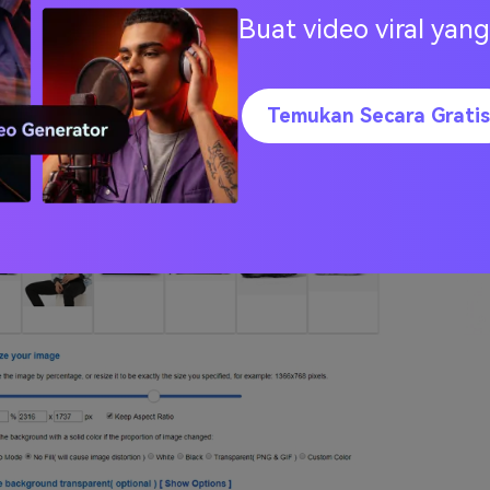
ustomisasi, dan lain-lain. Konversi format file juga didukung ol
Buat video viral ya
nting:
ng semua perubahan ukuran dan fungsi utama untuk penged
Temukan Secara Gratis
 yang di-edit bisa hingga 100MB dan 100MP dan juga dapat d
kaligus.