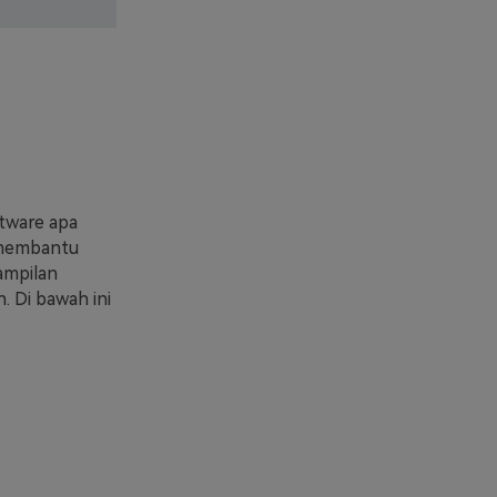
tware apa
 membantu
ampilan
. Di bawah ini