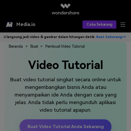
Media.io
Coba Sekarang
ngsung jadi video & gambar dalam hitungan detik.
Buat Sekarang>>
Tuli
Alat AI
Beranda
Buat
Pembuat Video Tutorial
Produk AI
AI Video
Video Tutorial
Efek AI
AI Gambar
Asisten Video AI
Buat video tutorial singkat secara online untuk
AI Audio
Sumber Daya
Editor Video AI
Efek Video
mengembangkan bisnis Anda atau
Editor Gambar AI
Harga
menyampaikan ide Anda dengan cara yang
Efek Foto
Model AI yang Didukung
jelas. Anda tidak perlu mengunduh aplikasi
Editor Audio AI
TOP
Veo3
video tutorial apapun.
Panduan Pengguna
Apa yang Baru
Find More Solutions >>
Buat Video Tutorial Anda Sekarang