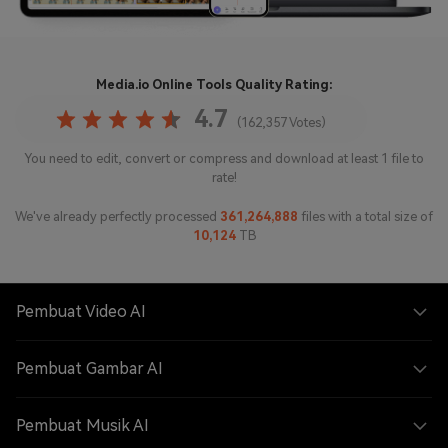
Media.io Online Tools
Quality Rating:
4.7
(162,357 Votes)
You need to edit, convert or compress and download at least 1 file to
rate!
We've already perfectly processed
361,264,888
files with a total size of
10,124
TB
Pembuat Video AI
Pembuat Gambar AI
Pembuat Musik AI