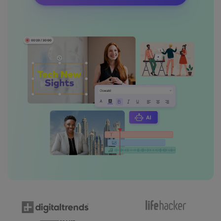
Masuk
FAQs
Hubungi Kami
Berkreasi dengan AI
Tips & Tutorial AI
Postingan Terbaru
Jelajahi Lebih Banyak >>