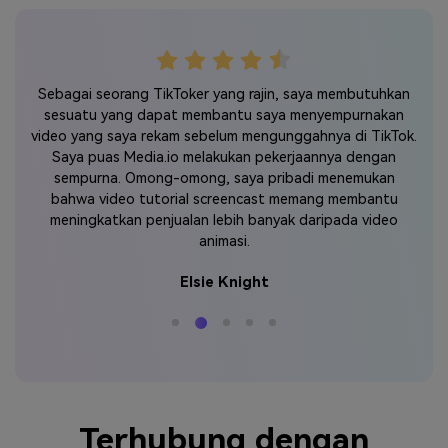
a
Ap
Sebagai seorang TikToker yang rajin, saya membutuhkan
in.
bet
sesuatu yang dapat membantu saya menyempurnakan
aat
sek
video yang saya rekam sebelum mengunggahnya di TikTok.
wat
Saya puas Media.io melakukan pekerjaannya dengan
sempurna. Omong-omong, saya pribadi menemukan
bahwa video tutorial screencast memang membantu
meningkatkan penjualan lebih banyak daripada video
animasi.
Elsie Knight
Terhubung dengan