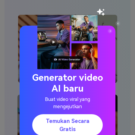
Keuangan
Generator video
AI baru
Buat video viral yang
mengejutkan
Temukan Secara
Edukasi
Gratis