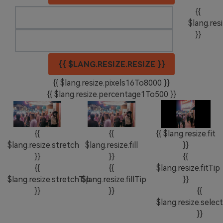
{{
$lang.res
}}
{{ $LANG.RESIZE.RESIZE }}
{{ $lang.resize.pixels16To8000 }}
{{ $lang.resize.percentage1To500 }}
{{
{{
{{ $lang.resize.fit
$lang.resize.stretch
$lang.resize.fill
}}
}}
}}
{{
{{
{{
$lang.resize.fitTip
$lang.resize.stretchTip
$lang.resize.fillTip
}}
}}
}}
{{
$lang.resize.selec
}}