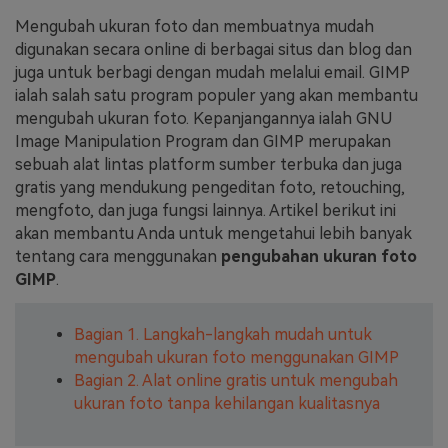
Mengubah ukuran foto dan membuatnya mudah
Masuk
FAQs
Hubungi Kami
digunakan secara online di berbagai situs dan blog dan
juga untuk berbagi dengan mudah melalui email. GIMP
Berkreasi dengan AI
ialah salah satu program populer yang akan membantu
Tips & Tutorial AI
mengubah ukuran foto. Kepanjangannya ialah GNU
Image Manipulation Program dan GIMP merupakan
Postingan Terbaru
sebuah alat lintas platform sumber terbuka dan juga
gratis yang mendukung pengeditan foto, retouching,
Jelajahi Lebih Banyak >>
mengfoto, dan juga fungsi lainnya. Artikel berikut ini
akan membantu Anda untuk mengetahui lebih banyak
tentang cara menggunakan
pengubahan ukuran foto
GIMP
.
Bagian 1. Langkah-langkah mudah untuk
mengubah ukuran foto menggunakan GIMP
Bagian 2. Alat online gratis untuk mengubah
ukuran foto tanpa kehilangan kualitasnya