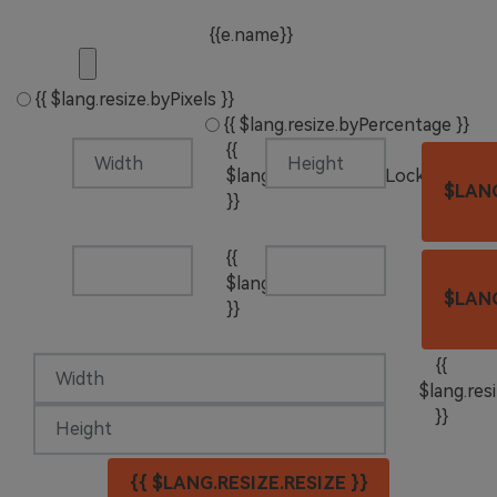
{{e.name}}
{{ $lang.resize.byPixels }}
{{ $lang.resize.byPercentage }}
{{
$lang.resize.originalLockTip
$LANG
}}
{{
$lang.resize.lockTip
$LANG
}}
{{
$lang.res
}}
{{ $LANG.RESIZE.RESIZE }}