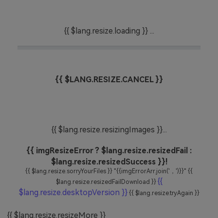
{{ $lang.resize.loading }} ...
{{ $LANG.RESIZE.CANCEL }}
{{ $lang.resize.resizingImages }}...
{{ imgResizeError ? $lang.resize.resizedFail :
$lang.resize.resizedSuccess }}!
{{ $lang.resize.sorryYourFiles }} "{{imgErrorArr.join('，')}}" {{
{{
$lang.resize.resizedFailDownload }}
$lang.resize.desktopVersion }}
{{ $lang.resize.tryAgain }}
{{ $lang.resize.resizeMore }}