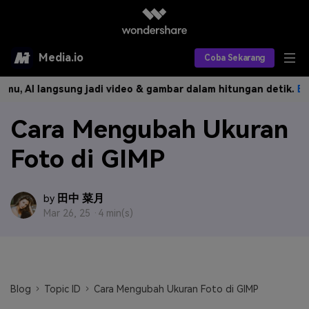
Media.io
Coba Sekarang
, AI langsung jadi video & gambar dalam hitungan detik.
Buat 
Alat AI
Cara Mengubah Ukuran
Produk AI
AI Video
Foto di GIMP
Efek AI
AI Gambar
Asisten Video AI
AI Audio
Sumber Daya
Editor Video AI
Efek Video
田中 菜月
by
Mar 26, 25 ·
4 min(s)
Editor Gambar AI
Harga
Efek Foto
Model AI yang Didukung
Editor Audio AI
TOP
Veo3
Panduan Pengguna
Apa yang Baru
Find More Solutions >>
Blog
Topic ID
Cara Mengubah Ukuran Foto di GIMP