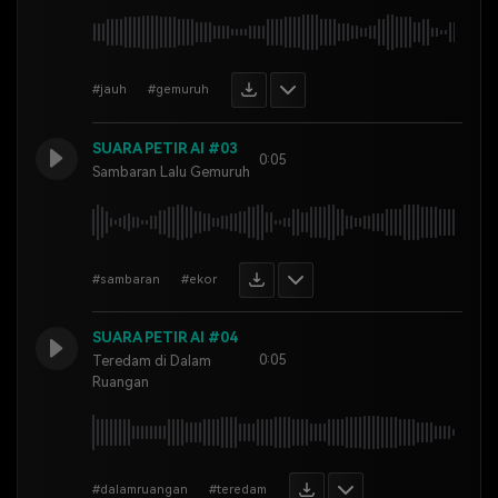
#jauh
#gemuruh
SUARA PETIR AI #03
0:05
Sambaran Lalu Gemuruh
#sambaran
#ekor
SUARA PETIR AI #04
0:05
Teredam di Dalam
Ruangan
#dalamruangan
#teredam