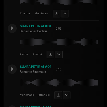
#ganda
#benturan
SUARA PETIR AI #08
0:05
Badai Lebar Berlalu
#lebar
#badai
SUARA PETIR AI #09
0:10
Benturan Sinematik
#sinematik
#transisi