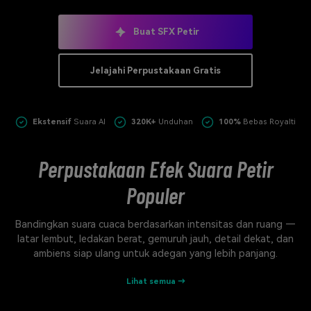
Masuk
FAQs
Hubungi Kami
Buat SFX Petir
Berkreasi dengan AI
Jelajahi Perpustakaan Gratis
Tips & Tutorial AI
Postingan Terbaru
Ekstensif
Suara AI
320K+
Unduhan
100%
Bebas Royalti
Jelajahi Lebih Banyak >>
Perpustakaan Efek Suara Petir
Populer
Bandingkan suara cuaca berdasarkan intensitas dan ruang —
latar lembut, ledakan berat, gemuruh jauh, detail dekat, dan
ambiens siap ulang untuk adegan yang lebih panjang.
Lihat semua →