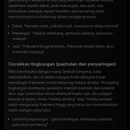
gelombang frekuensi rendah yang lebih luas. Gunakan bahasa
sederhana seperti dekat, jarak menengah, atau jauh, dan
tambahkan petunjuk seperti teredam atau tersaring untuk
mendorongnya ke belakang dalam panggung suara.
Dekat: "transien cerah, pukulan kuat, nuansa pre-delay minimal"
Menengah: "retakan seimbang, gemuruh sedang, peluruhan
medium"
Jauh: "frekuensi tinggi teredam, frekuensi rendah lebar, ekor
memudar panjang"
Cocokkan lingkungan (pantulan dan penyaringan)
Petir berinteraksi dengan ruang: lembah bergema, kota
memantulkan, dan di dalam ruangan Anda sebagian besar
mendengar frekuensi rendah tersaring melalui struktur. Prompting
lingkungan membantu generator memilih pantulan dan karakter
ekor agar suara tidak terasa ditempel begitu saja. Jika adegan
berada di dalam, minta "melalui dinding" atau "melalui jendela"
untuk mengurangi frekuensi tinggi yang keras dan menambahkan
nada ruangan yang halus.
Lembah/pegunungan: "gema terdengar, beberapa pantulan,
peluruhan berdering"