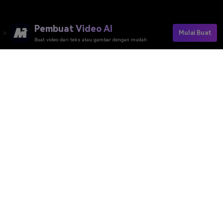
Pembuat Video AI
Mulai Buat
Buat video dari teks atau gambar dengan mudah
Pembuat Video AI
Pembuat Gambar AI
Pembuat Musik AI
Template & Filter AI
Penghapus Watermark