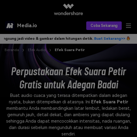
Media.io
Coba Sekarang
g jadi video & gambar dalam hitungan detik.
Buat Sekarang>>
Tulis ide
Alat AI
Beranda
Efek Audio
Efek Suara Petir
Produk AI
AI Video
Perpustakaan Efek Suara Petir
Efek AI
AI Gambar
Asisten Video AI
Gratis untuk Adegan Badai
AI Audio
Sumber Daya
Editor Video AI
Efek Video
Buat audio cuaca yang terasa ditempatkan dalam adegan
Editor Gambar AI
Harga
Efek Foto
Model AI yang Didukung
nyata, bukan ditempelkan di atasnya. Ini
Efek Suara Petir
membantu Anda membandingkan latar lembut, ledakan berat,
Editor Audio AI
TOP
Veo3
gemuruh jauh, detail dekat, dan ambiens yang dapat diulang
Panduan Pengguna
Apa yang Baru
sehingga Anda dapat mencocokkan intensitas, nada ruangan,
Find More Solutions >>
dan durasi sebelum mengunduh atau membuat variasi Anda
sendiri.