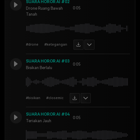
SUARA HOROR AI #02
0:05
Drone Ruang Bawah
Tanah
#drone
#ketegangan
SUARA HOROR AI #03
0:05
Bisikan Berlalu
#bisikan
#closemic
SUARA HOROR AI #04
0:05
Teriakan Jauh