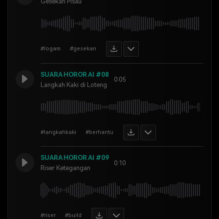
Gesekan Pisau
#logam
#gesekan
SUARA HOROR AI #08
0:05
Langkah Kaki di Loteng
#langkahkaki
#berhantu
SUARA HOROR AI #09
0:10
Riser Ketegangan
#riser
#build