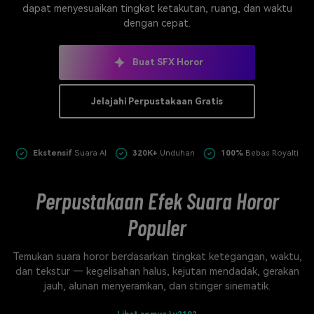
dapat menyesuaikan tingkat ketakutan, ruang, dan waktu
Masuk
dengan cepat.
FAQs
Hubungi Kami
Berkreasi dengan AI
Buat SFX Horor
Tips & Tutorial AI
Jelajahi Perpustakaan Gratis
Postingan Terbaru
Jelajahi Lebih Banyak >>
Ekstensif
Suara AI
320K+
Unduhan
100%
Bebas Royalti
Perpustakaan Efek Suara Horor
Populer
Temukan suara horor berdasarkan tingkat ketegangan, waktu,
dan tekstur — kegelisahan halus, kejutan mendadak, gerakan
jauh, alunan menyeramkan, dan stinger sinematik.