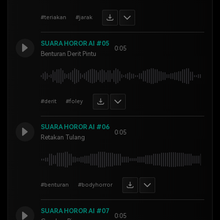
#teriakan
#jarak
SUARA HOROR AI #05
0:05
Benturan Derit Pintu
#derit
#foley
SUARA HOROR AI #06
0:05
Retakan Tulang
#benturan
#bodyhorror
SUARA HOROR AI #07
0:05