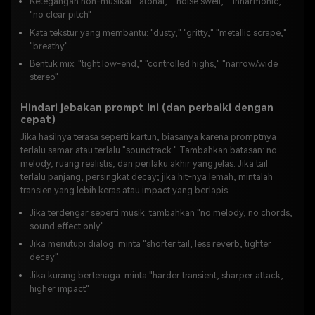
Ketegangan non-musikal: "atonal," "noise swell," "inharmonic,"
"no clear pitch"
Kata tekstur yang membantu: "dusty," "gritty," "metallic scrape,"
"breathy"
Bentuk mix: "tight low-end," "controlled highs," "narrow/wide
stereo"
Hindari jebakan prompt ini (dan perbaiki dengan
cepat)
Jika hasilnya terasa seperti kartun, biasanya karena promptnya
terlalu samar atau terlalu "soundtrack." Tambahkan batasan: no
melody, ruang realistis, dan perilaku akhir yang jelas. Jika tail
terlalu panjang, persingkat decay; jika hit-nya lemah, mintalah
transien yang lebih keras atau impact yang berlapis.
Jika terdengar seperti musik: tambahkan "no melody, no chords,
sound effect only"
Jika menutupi dialog: minta "shorter tail, less reverb, tighter
decay"
Jika kurang bertenaga: minta "harder transient, sharper attack,
higher impact"