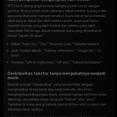
SFX horor sering gagal karena ruangnya tidak cocok dengan
gambar. Buat prompt untuk seberapa dekat sumber suaranya dan
apa yang dilakukan ruangan tersebut. Suara dekat harus memiliki
lebih banyak detail dan lebih sedikit reverb; suara jauh harus
memiliki transien yang lebih lembut dan refleksi yang lebih
menyebar. Hal ini saja dapat membuat suara yang dihasilkan AI
terasa "seperti direkam."
Dekat: "near-mic," "dry," "minimal room," "detailed texture"
Jauh: "muted attack," "hallway reflections," "longer tail," "air
tone"
Gerakan: "left-to-right pass," "off-axis," "behind the listener"
Deskripsikan tekstur tanpa mengubahnya menjadi
musik
Banyak prompt "menakutkan" yang secara tidak sengaja
menghasilkan drone tonal atau nada melodik. Jika Anda
menginginkan ketegangan murni, mintalah lapisan berbasis noise,
detuning, dan tekstur kasar daripada "melodi" atau "akor."
Tentukan di mana energi berada (gemuruh low-end vs desis) dan
seberapa lebar rasanya.