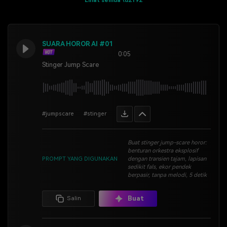
Lihat semua \u2192
SUARA HOROR AI #01
0:05
Stinger Jump Scare
#jumpscare
#stinger
Buat stinger jump-scare horor:
benturan orkestra eksplosif
PROMPT YANG DIGUNAKAN
dengan transien tajam, lapisan
sedikit fals, ekor pendek
berpasir, tanpa melodi, 5 detik
Buat
Salin