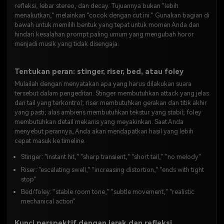
refleksi, lebar stereo, dan decay. Tujuannya bukan "lebih
menakutkan," melainkan "cocok dengan cut ini." Gunakan bagian di
bawah untuk memilih bentuk yang tepat untuk momen Anda dan
hindari kesalahan prompt paling umum yang mengubah horor
menjadi musik yang tidak disengaja.
Tentukan peran: stinger, riser, bed, atau foley
Mulailah dengan menyatakan apa yang harus dilakukan suara
tersebut dalam pengeditan. Stinger membutuhkan attack yang jelas
dan tail yang terkontrol; riser membutuhkan gerakan dan titik akhir
yang pasti; alas ambiens membutuhkan tekstur yang stabil; foley
membutuhkan detail mekanis yang meyakinkan. Saat Anda
menyebut perannya, Anda akan mendapatkan hasil yang lebih
cepat masuk ke timeline.
Stinger: "instant hit," "sharp transient," "short tail," "no melody"
Riser: "escalating swell," "increasing distortion," "ends with tight
stop"
Bed/foley: "stable room tone," "subtle movement," "realistic
mechanical action"
Kunci perspektif dengan jarak dan refleksi