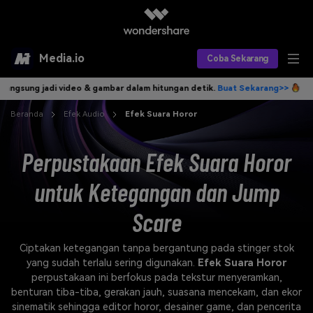
Media.io
Coba Sekarang
g jadi video & gambar dalam hitungan detik.
Buat Sekarang>>
Tulis ide
Alat AI
Beranda
Efek Audio
Efek Suara Horor
Produk AI
AI Video
Perpustakaan Efek Suara Horor
Efek AI
AI Gambar
Asisten Video AI
untuk Ketegangan dan Jump
AI Audio
Sumber Daya
Editor Video AI
Efek Video
Scare
Editor Gambar AI
Harga
Efek Foto
Model AI yang Didukung
Ciptakan ketegangan tanpa bergantung pada stinger stok
Editor Audio AI
TOP
Veo3
yang sudah terlalu sering digunakan.
Efek Suara Horor
Panduan Pengguna
Apa yang Baru
perpustakaan ini berfokus pada tekstur menyeramkan,
Find More Solutions >>
benturan tiba-tiba, gerakan jauh, suasana mencekam, dan ekor
sinematik sehingga editor horor, desainer game, dan pencerita