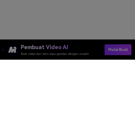
Pembuat Video AI
Mulai Buat
Buat video dari teks atau gambar dengan mudah
Apply AI Skinny Finger Now
Media.io Online Tools Quality Rating：
4.7 (162,357 Votes)
Pembuat Video AI