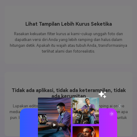
Lihat Tampilan Lebih Kurus Seketika
Rasakan kekuatan filter kurus ai kami-cukup unggah foto dan
dapatkan versi diri Anda yang lebih ramping dan halus dalam
hitungan detik. Apakah itu wajah atau tubuh Anda, transformasinya
terlihat alami dan fotorealistis.
Tidak ada aplikasi, tidak ada keterampilan, tidak
ada kerumitan
Lupakan editor foto yang rumit. Dengan filter ramping ai online
media.io, Anda tidak memerlukan alat atau pengalaman desain apa
pun. Ini 100% berbasis browser, cepat, dan gratis-sempurna untuk
siapa pun yang menginginkan hasil tanpa pekerjaan.