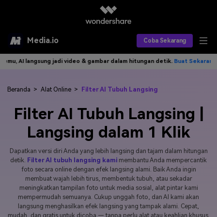
Media.io
Coba Sekarang
gsung jadi video & gambar dalam hitungan detik.
Buat Sekarang>>
Tuli
Alat AI
Produk AI
AI Video
Beranda
>
Alat Online
>
Filter AI Tubuh Langsing
Filter AI Tubuh Langsing |
Efek AI
AI Gambar
Asisten Video AI
Langsing dalam 1 Klik
AI Audio
Sumber Daya
Editor Video AI
Efek Video
Dapatkan versi diri Anda yang lebih langsing dan tajam dalam hitungan
Editor Gambar AI
Harga
Efek Foto
Model AI yang Didukung
detik.
Filter AI tubuh langsing kami
membantu Anda mempercantik
foto secara online dengan efek langsing alami. Baik Anda ingin
Editor Audio AI
TOP
membuat wajah lebih tirus, membentuk tubuh, atau sekadar
Veo3
Panduan Pengguna
Apa yang Baru
meningkatkan tampilan foto untuk media sosial, alat pintar kami
Find More Solutions >>
mempermudah semuanya. Cukup unggah foto, dan AI kami akan
langsung menghasilkan efek langsing yang tampak alami. Cepat,
mudah, dan gratis untuk dicoba — tanpa perlu alat atau keahlian khusus.