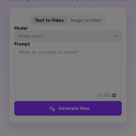
Masuk
FAQs
Hubungi Kami
Text to Video
Image to Video
Berkreasi dengan AI
Model
Tips & Tutorial AI
Please select...
Prompt
Postingan Terbaru
Jelajahi Lebih Banyak >>
0/1000
Generate Now