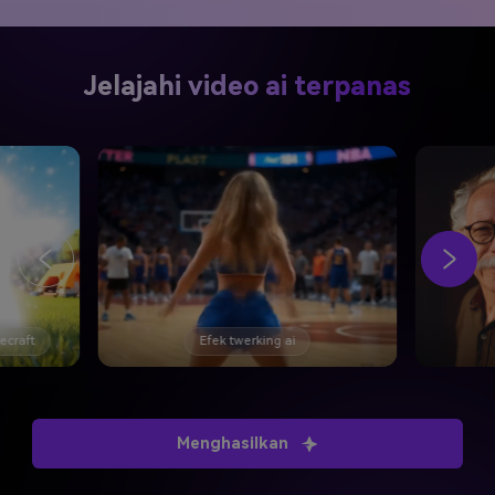
Jelajahi video ai terpanas
necraft
Efek twerking ai
Menghasilkan