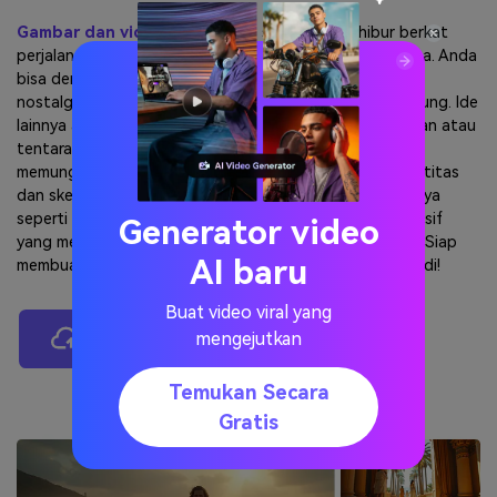
Gambar dan video AI POV
bisa sangat menghibur berkat
perjalanan emosional mereka dalam mode orang pertama. Anda
bisa dengan mudah mengenang memori masa kecil yang
nostalgis atau mengingat wawancara kerja yang canggung. Ide
lainnya adalah bangun sebagai ksatria abad pertengahan atau
tentara Perang Dunia. Secara umum, video-video ini
memungkinkan pengguna mengeksplorasi berbagai identitas
dan skenario dari sudut pandang orang pertama. Rasanya
seperti membaca cerita menarik dengan visual lebih imersif
Generator video
yang membuat Anda langsung masuk ke dalam adegan. Siap
AI baru
membuat mahakarya POV Anda? Biarkan keajaiban terjadi!
Buat video viral yang
mengejutkan
Buat Video Ai Pov Sekarang
Temukan Secara
Gratis