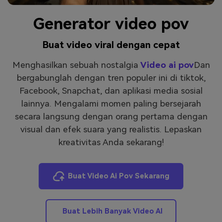
Masuk
Generator video pov
FAQs
Hubungi Kami
Berkreasi dengan AI
Buat video viral dengan cepat
Tips & Tutorial AI
Menghasilkan sebuah nostalgia
Video ai pov
Dan
bergabunglah dengan tren populer ini di tiktok,
Postingan Terbaru
Facebook, Snapchat, dan aplikasi media sosial
Jelajahi Lebih Banyak >>
lainnya. Mengalami momen paling bersejarah
secara langsung dengan orang pertama dengan
visual dan efek suara yang realistis. Lepaskan
kreativitas Anda sekarang!
Buat Video Ai Pov Sekarang
Buat Lebih Banyak Video AI