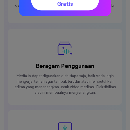
Gratis
dengan menawarkan antarmuka sederhana untuk efek tidur
siang AI.
Beragam Penggunaan
Media.io dapat digunakan oleh siapa saja, baik Anda ingin
mengerjai teman agar tampak tertidur atau membutuhkan
editan yang menenangkan untuk video meditasi. Fleksibilitas
alat ini membuatnya menyenangkan.