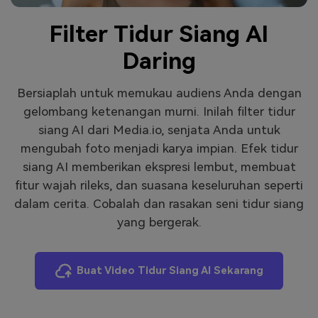
Masuk
Filter Tidur Siang AI
FAQs
Hubungi Kami
Daring
Berkreasi dengan AI
Tips & Tutorial AI
Bersiaplah untuk memukau audiens Anda dengan
gelombang ketenangan murni. Inilah filter tidur
Postingan Terbaru
siang AI dari Media.io, senjata Anda untuk
Jelajahi Lebih Banyak >>
mengubah foto menjadi karya impian. Efek tidur
siang AI memberikan ekspresi lembut, membuat
fitur wajah rileks, dan suasana keseluruhan seperti
dalam cerita. Cobalah dan rasakan seni tidur siang
yang bergerak.
Buat Video Tidur Siang AI Sekarang