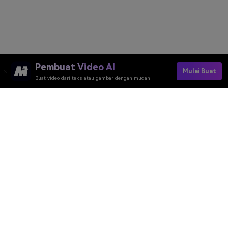
Pembuat Video AI
Mulai Buat
Buat video dari teks atau gambar dengan mudah
Generate AI Nap Video Now
Peringkat Kualitas Alat Online Media.io：
4.7 (162.357 Suara)
Pembuat Video AI