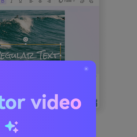
tor video
u