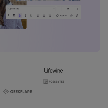
elajahi Lebih Banyak >>
ons >>