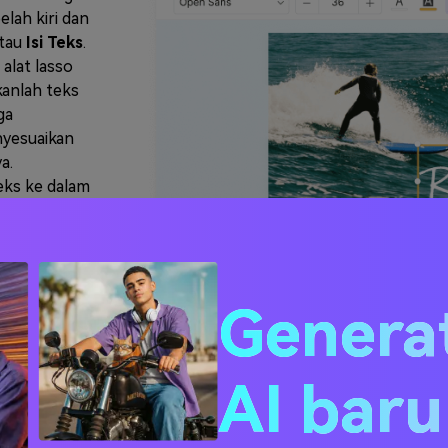
elah kiri dan
tau
Isi Teks
.
alat lasso
kanlah teks
ga
nyesuaikan
a.
teks ke dalam
ya,
g ingin Anda
 ubahlah
p yang baru.
Genera
 Baru.
AI bar
uk
kspor
.