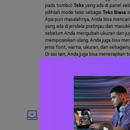
pada tombol
Teks
yang ada di panel seb
pilihlah mode teks sebagai
Teks Biasa
a
Apa pun masalahnya, Anda bisa mencari 
yang ada di jendela pratinjau dan masuk
sebelum Anda mengubah ukuran dan ju
memposisikan ulang. Anda juga bisa me
jenis font, warna, ukuran, dan sebagainy
Di sisi lain, Anda juga bisa menerapkan 
area video tertentu. Untuk melakukann
tempatkanlah playhead pada adegan yan
potong dan tekanlah
Split
. Setelah itu,
ukuran trek caption agar pas dengan kli
Langkah 3. Ekspor Video dengan Teks
Putar video yang sudah diberi teks unt
mempratinjaunya, kemudian tekanlah
E