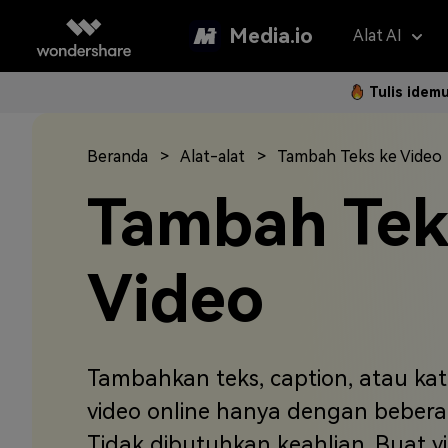
Media.io
Alat AI
Tulis idem
Asisten 
AI Vi
Beranda
Alat-alat
Tambah Teks ke Video
Panduan P
Hapus Water
Foto Jadi 
Gan
Tambah Tek
Langkah 
Penerjemah V
Teks ke Vi
Gam
Langk
Penambah Vid
Ubah Video
Efe
Video
Hapus Latar 
Referensi 
Pem
Klip Otomatis
Filt
FAQ
Tambahkan teks, caption, atau ka
Subtitle Otom
2K 
Model AI yan
video online hanya dengan beberap
Pertanyaa
Sering Di
Montase Vide
Tidak dibutuhkan keahlian. Buat v
New