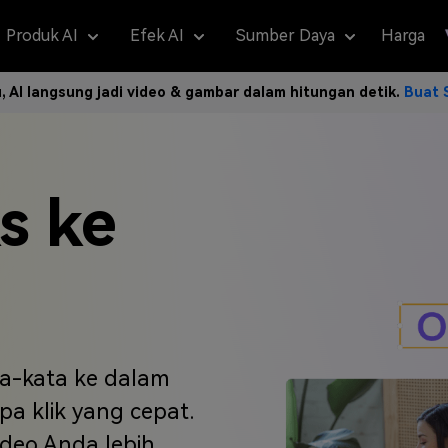
Produk AI
Efek AI
Sumber Daya
Harga
u, AI langsung jadi video & gambar dalam hitungan detik.
Buat 
Video AI
deo
Efek Video
AI Gambar
Editor Video AI
Efek Foto
Tips & Tutoria
AI
engguna
Apa yang Baru
mark
Video
ti Gender AI
Teks ke Gambar AI
Kompresor Video
Filter Putri Duyung
Daftar Teratas
Teks ke
TOP
TOP
TOP
TOP
s ke
demi
Fitur &
ideo
deo AI
bar menjadi Kartun
Ubah Foto Jadi Anime
Potong Video
Filter Senyuman
Tips Kompresor
Teks k
TOP
TOP
TOP
ah
Update Terbaru
eo AI
 Jadi Anime
k Pelukan AI
Gambar ke Fambar AI
Penggabungan Video
Efek Gaya Ghibli AI
Tips Peredam Bisi
Belakang Video
ke Video
buat Video Ciuman AI
Referensi ke Gambar
Konverter Video
Efek Gemuk
Kiat Editor Video
TOP
er Usia AI
Ubah Ukuran Video
Pengubah warna rambut
Tips Konverter Vi
s
Hubungi Kami
ta-kata ke dalam
atis AI
+ Efek >>
Video Terbalik
2K + Efek >>
Tips Telepon
g Didukung
a klik yang cepat.
n yang
Bantuan &
ajukan
Dukungan Teknis
o Otomatis
Mengubah Kecepatan Video
ideo Anda lebih