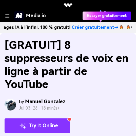
Media.io
Essayer gratuitement
 l’infini. 100 % gratuit!
Créer gratuitement→
Créez des i
[GRATUIT] 8
suppresseurs de voix en
ligne à partir de
YouTube
Manuel Gonzalez
by
Jul 03, 26 ·
18 min(s)
Try It Online