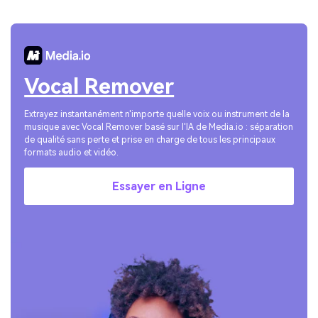
Vocal Remover
Extrayez instantanément n'importe quelle voix ou instrument de la
musique avec Vocal Remover basé sur l'IA de Media.io : séparation
de qualité sans perte et prise en charge de tous les principaux
formats audio et vidéo.
Essayer en Ligne