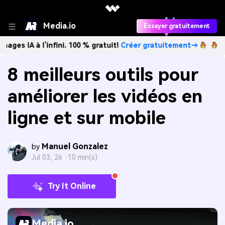
Media.io
Essayer gratuitement
l’infini. 100 % gratuit!
Créer gratuitement→
Créez des im
8 meilleurs outils pour
améliorer les vidéos en
ligne et sur mobile
Manuel Gonzalez
by
Jul 03, 26 ·
10 min(s)
Try It Online
Media.io