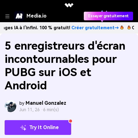
Media.io
Essayer gratuitement
nfini. 100 % gratuit!
Créer gratuitement→
Créez des images
5 enregistreurs d'écran
incontournables pour
PUBG sur iOS et
Android
Manuel Gonzalez
by
Jun 11, 26 ·
6 min(s)
Try It Online