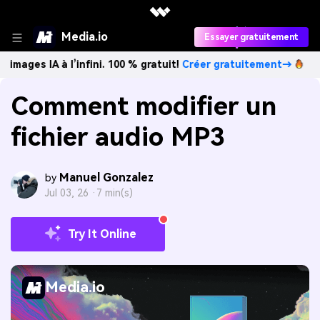
Media.io
Essayer gratuitement
A à l’infini. 100 % gratuit!
Créer gratuitement→
Créez des
Comment modifier un
fichier audio MP3
Manuel Gonzalez
by
Jul 03, 26 ·
7 min(s)
Try It Online
Media.io