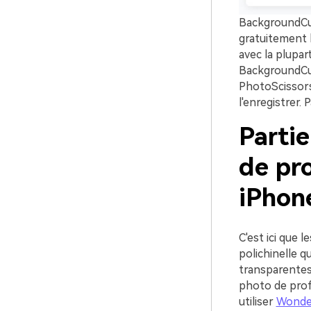
BackgroundCut
gratuitement l
avec la plupar
BackgroundCu
PhotoScissors,
l'enregistrer.
Parti
de pro
iPhon
C'est ici que 
polichinelle q
transparentes
photo de prof
utiliser
Wonde