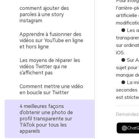
Pour intég
l'arrière-p
comment ajouter des
paroles à une story
artificiel
instagram
modificati
● Les app
Apprendre à fusionner des
transparen
vidéos sur YouTube en ligne
sur ordina
et hors ligne
iOS.
● Sur Andr
Les moyens de réparer les
vidéos Twitter qui ne
sujet pour
s'affichent pas
manque de 
● La mise
Comment mettre une vidéo
secondes a
en boucle sur Twitter
est strict
4 meilleures façons
d'obtenir une photo de
Demandez à
profil transparente sur
TikTok pour tous les
Chat
appareils