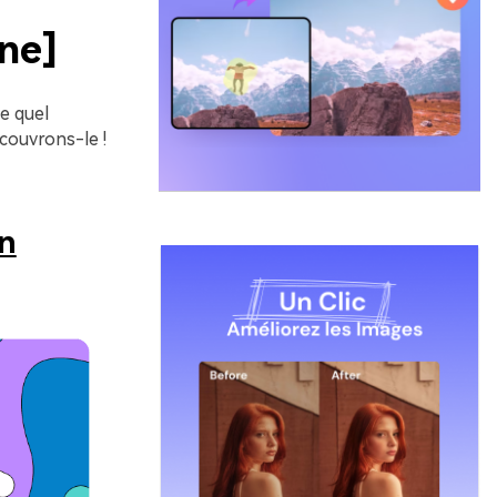
ne]
e quel
écouvrons-le !
an