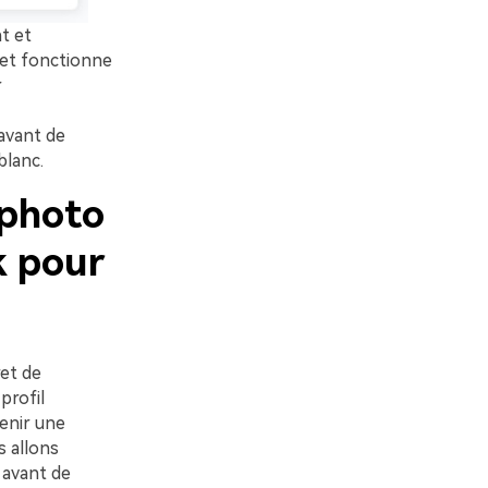
t et
e et fonctionne
r
 avant de
blanc.
 photo
k pour
ret de
profil
enir une
 allons
 avant de