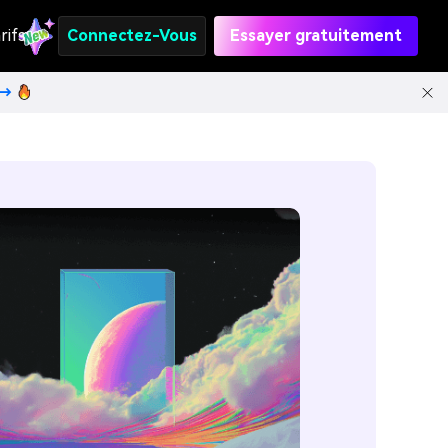
rifs
Connectez-Vous
Essayer gratuitement
t→