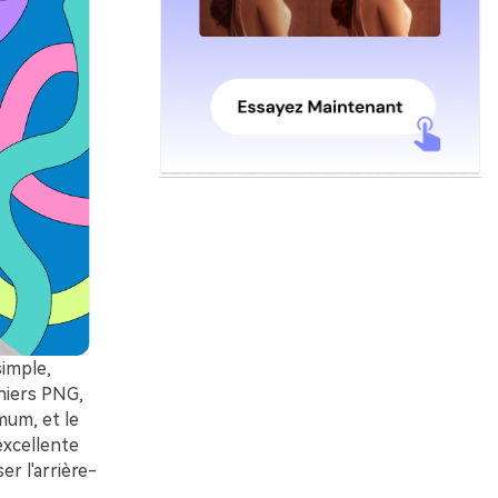
simple,
chiers PNG,
mum, et le
 excellente
r l'arrière-