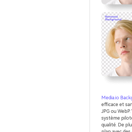
Media.io Bac
efficace et sa
JPG ou WebP. 
système piloté 
qualité. De pl
plan avec des 