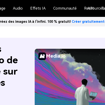
age
Audio
Effets IA
Communauté
Ressources
API
Ta
réez des images IA à l’infini. 100 % gratuit!
Créer gratuitemen
s
Media.io
o de
 sur
es