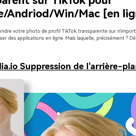
parent sur TikTok pour
e/Andriod/Win/Mac [en lig
endre votre photo de profil TikTok transparente sur n'import
liser des applications en ligne. Mais laquelle, précisément ? D
ia.io Suppression de l'arrière-pl