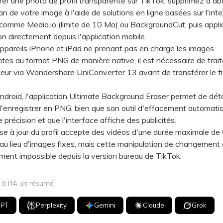
rer une photo de profil transparente sur TikTok, supprimez d'ab
lan de votre image à l'aide de solutions en ligne basées sur l'inte
le comme Media.io (limite de 10 Mo) ou BackgroundCut, puis appli
on directement depuis l'application mobile.
areils iPhone et iPad ne prenant pas en charge les images
tes au format PNG de manière native, il est nécessaire de trait
teur via Wondershare UniConverter 13 avant de transférer le fi
oid, l'application Ultimate Background Eraser permet de déto
 l'enregistrer en PNG, bien que son outil d'effacement automati
précision et que l'interface affiche des publicités.
 à jour du profil accepte des vidéos d'une durée maximale de
u lieu d'images fixes, mais cette manipulation de changement 
ement impossible depuis la version bureau de TikTok.
 l'IA un résumé
GPT
Perplexity
Gemini
Claude
Grok