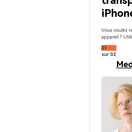
trans
iPhon
Vous voulez r
appareil ? Uti
01
sur 02
Med