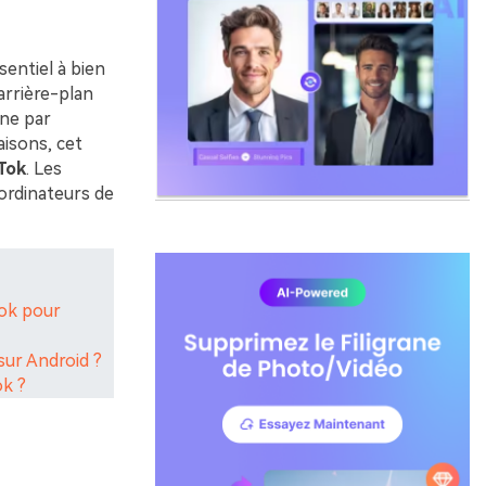
sentiel à bien
arrière-plan
ène par
aisons, cet
Tok
. Les
 ordinateurs de
Tok pour
sur Android ?
ok ?