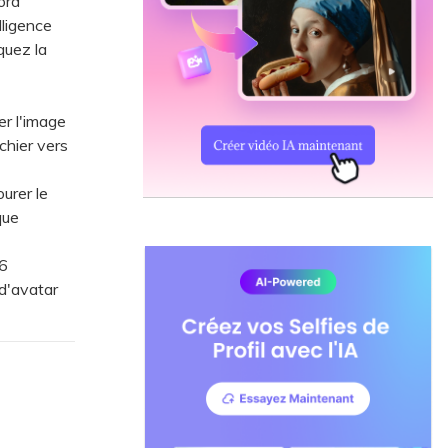
ord
lligence
quez la
er l'image
chier vers
urer le
que
 6
d'avatar