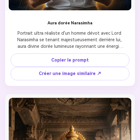
Aura dorée Narasimha
Portrait ultra réaliste d'un homme dévot avec Lord 
Narasimha se tenant majestueusement derrière lui, 
aura divine dorée lumineuse rayonnant une énergie 
de protection, rayons divins perçant à travers un ciel 
d'orage dramatique, traits du visage hyper détaillés 
Copier le prompt
montrant la dévotion spirituelle, lumière céleste 
créant une lueur éthérée autour de toute la 
Créer une image similaire ↗
composition, atmosphère d'orage 
cinématographique soulignant le pouvoir divin, 
photographie ultra réaliste 8k, ambiance spirituelle 
de dévotion capturant l'essence de protection 
divine, esthétique Reels Instagram optimisée pour le 
partage vertical, étalonnage des couleurs 
professionnel avec des tons divins chauds.