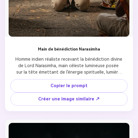
Main de bénédiction Narasimha
Homme indien réaliste recevant la bénédiction divine 
de Lord Narasimha, main céleste lumineuse posée 
sur la tête émettant de l'énergie spirituelle, lumière 
dorée chaude créant une aura protectrice, énergie 
spirituelle visible à travers des effets de particules, 
Copier le prompt
réalisme cinématographique capturant le moment 
sacré de bénédiction, texture de peau ultra 
Créer une image similaire ↗
détaillée montrant une dévotion authentique, 
expression émotionnelle transmettant la gratitude 
et la protection, qualité professionnelle 8k, 
atmosphère de dévotion avec ambiance de temple, 
palette de lumière de guérison chaude soulignant 
l'énergie de bénédiction.