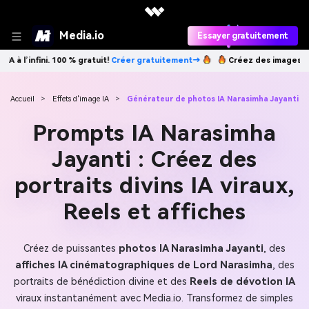
Media.io
Essayer gratuitement
nt→
Créez des images IA à l’infini. 100 % gratuit!
Créer gratuitement→
Accueil
>
Effets d'image IA
>
Générateur de photos IA Narasimha Jayanti
Prompts IA Narasimha
Jayanti : Créez des
portraits divins IA viraux,
Reels et affiches
Créez de puissantes
photos IA Narasimha Jayanti
, des
affiches IA cinématographiques de Lord Narasimha
, des
portraits de bénédiction divine et des
Reels de dévotion IA
viraux instantanément avec Media.io. Transformez de simples