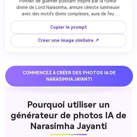
Portrait de guerrier puissant inspiré par la fureur 
divine de Lord Narasimha, armure céleste lumineuse 
avec des motifs divins complexes, aura de feu 
protectrice féroce entourant toute la forme, 
réalisme fantastique cinématographique combinant 
Copier le prompt
dévotion spirituelle et force de guerrier, traits du 
visage hyper détaillés montrant une détermination 
Créer une image similaire ↗
féroce, expression intense transmettant l'énergie de 
protection divine, qualité ultra réaliste 8k, éclairage 
dramatique soulignant le pouvoir du guerrier, effets 
de feu mystiques créant un mouvement dynamique, 
échelle épique transmettant la force légendaire et 
COMMENCEZ À CRÉER DES PHOTOS IA DE
la protection de Lord Narasimha.
NARASIMHA JAYANTI
Pourquoi utiliser un
générateur de photos IA de
Narasimha Jayanti