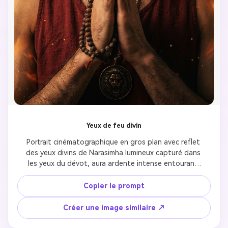
Yeux de feu divin
Portrait cinématographique en gros plan avec reflet 
des yeux divins de Narasimha lumineux capturé dans 
les yeux du dévot, aura ardente intense entourant 
le visage, fond sombre mystérieux créant le 
contraste, ambiance de dévotion ultra réaliste avec 
Copier le prompt
intensité spirituelle, texture des yeux détaillée 
montrant la connexion divine, énergie protectrice 
Créer une image similaire ↗
féroce évidente à travers l'expression faciale, 
éclairage de portrait professionnel mettant l'accent 