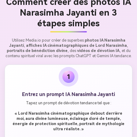
Comment créer des photos IA
Narasimha Jayanti en 3
étapes simples
Utilisez Media.io pour créer de superbes
photos IA Narasimha
Jayanti
,
affiches IA cinématographiques de Lord Narasimha
,
portraits de bénédiction divine
, des
vidéos de dévotion IA
, et du
contenu spirituel viral avec les prompts ChatGPT et Gemini IA tendance.
1
Entrez un prompt IA Narasimha Jayanti
Tapez un prompt de dévotion tendance tel que :
« Lord Narasimha cinématographique debout derrière
moi, aura divine lumineuse, éclairage doré de temple,
énergie de protection spirituelle, portrait de mythologie
ultra réaliste. »